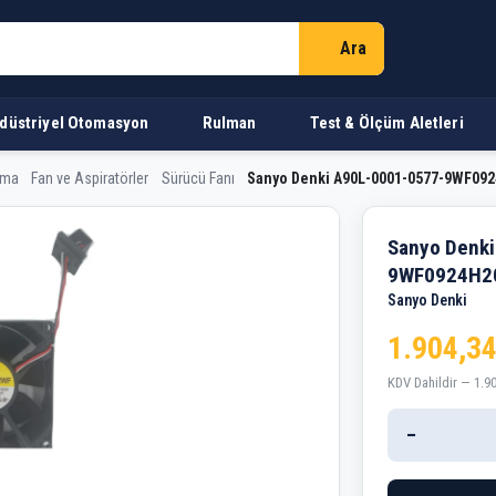
Ara
düstriyel Otomasyon
Rulman
Test & Ölçüm Aletleri
rma
Fan ve Aspiratörler
Sürücü Fanı
Sanyo Denki A90L-0001-0577-9WF092
0001-0577-9WF0924H203 92
Sanyo Denk
9WF0924H20
Sanyo Denki
1.904,34
KDV Dahildir — 1.9
−