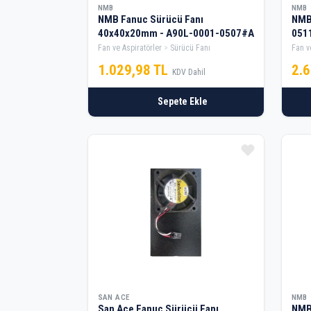
NMB
NMB
NMB Fanuc Sürücü Fanı
NMB
40x40x20mm - A90L-0001-0507#A
051
Fan ve Aspiratörler
Sürücü Fanı
Fan v
1.029,98 TL
2.
KDV Dahil
Sepete Ekle
SAN ACE
NMB
San Ace Fanuc Sürücü Fanı
NMB