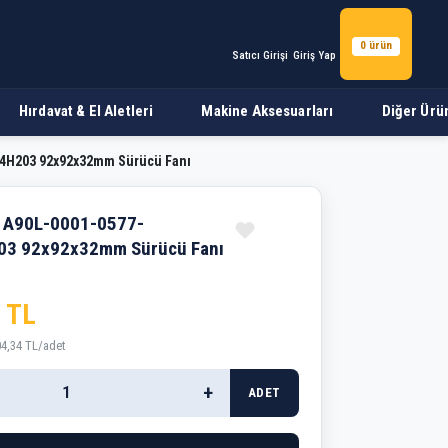
0 ürün
Satıcı Girişi
Giriş Yap
Hırdavat & El Aletleri
Makine Aksesuarları
Diğer Ürü
4H203 92x92x32mm Sürücü Fanı
x92x32mm Sürücü Fanı
i A90L-0001-0577-
3 92x92x32mm Sürücü Fanı
 TL
04,34 TL/adet
+
ADET