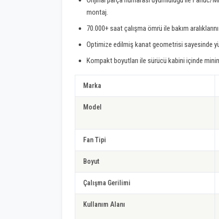
Orijinal parça numarası uyumluluğu ile Fanuc/Mi
montaj.
70.000+ saat çalışma ömrü ile bakım aralıklarını u
Optimize edilmiş kanat geometrisi sayesinde yü
Kompakt boyutları ile sürücü kabini içinde min
Marka
Model
Fan Tipi
Boyut
Çalışma Gerilimi
Kullanım Alanı