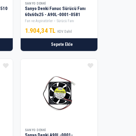
SANYO DENKI
0510
Sanyo Denki Fanuc Sürücü Fanı
60x60x25 - A90L-0001-0581
Fan ve Aspiratörler
Sürücü Fanı
1.904,34 TL
KDV Dahil
Sepete Ekle
SANYO DENKI
Sanyo Denki A90L-0001-