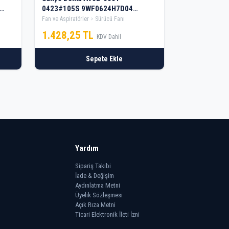
0423#105S 9WF0624H7D04
60x60x15mm Sürücü Fanı
Fan ve Aspiratörler
Sürücü Fanı
1.428,25 TL
KDV Dahil
Sepete Ekle
Yardım
Sipariş Takibi
İade & Değişim
Aydınlatma Metni
Üyelik Sözleşmesi
Açık Rıza Metni
Ticari Elektronik İleti İzni