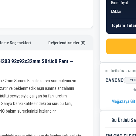
Birim fiyat
Miktar
Toplam Tuta
deme Seçenekleri
Değerlendirmeler (0)
H203 92x92x32mm Sürücü Fanı —
BU ÜRÜNÜN SATIC
CANCNC
2mm Sürücü Fanı ile servo sürücülerinizin
YEN
tır ve beklenmedik aşırı ısınma arızalarını
H
rültü seviyesiyle çalışan bu fan, üretim
Mağazaya Git
 Sanyo Denki kalitesindeki bu sürücü fanı,
 bakım süreçlerinizi hızlandırır.
Bu Ürünü Sa