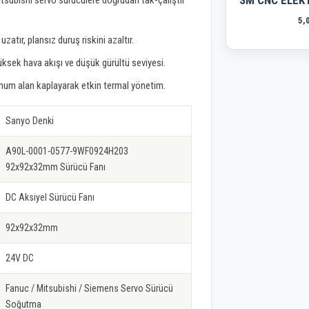
SM CNC ELEK
tsubishi servo sürücülere doğrudan tak-çalıştır
5,
zatır, plansız duruş riskini azaltır.
ksek hava akışı ve düşük gürültü seviyesi.
imum alan kaplayarak etkin termal yönetim.
Sanyo Denki
A90L-0001-0577-9WF0924H203
92x92x32mm Sürücü Fanı
DC Aksiyel Sürücü Fanı
92x92x32mm
24V DC
Fanuc / Mitsubishi / Siemens Servo Sürücü
Soğutma