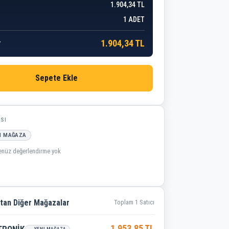
1.904,34 TL
1
ADET
1.904,34 TL
r
Sepete Ekle
ISI
I MAĞAZA
enüz değerlendirme yok
tan Diğer Mağazalar
Toplam 1 Satıcı
1.953,85 TL