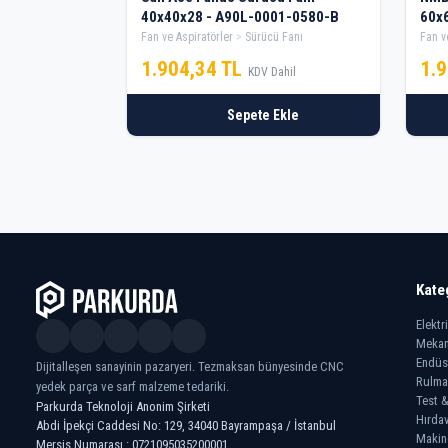
40x40x28 - A90L-0001-0580-B
60x
Fan ve Aspiratörler
Sürücü Fanı
Fan v
1.904,34 TL
1.
KDV Dahil
Sepete Ekle
Kate
Elektr
Mekan
Endüs
Dijitalleşen sanayinin pazaryeri. Tezmaksan bünyesinde CNC
Rulma
yedek parça ve sarf malzeme tedariki.
Test &
Parkurda Teknoloji Anonim Şirketi
Hırdav
Abdi İpekçi Caddesi No: 129, 34040 Bayrampaşa / İstanbul
Makin
Mersis Numarası : 0721095035200001