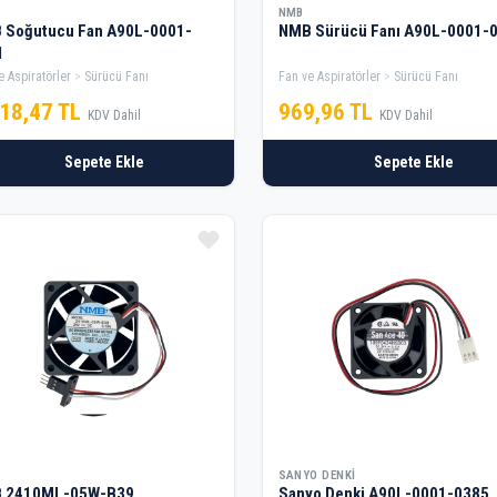
NMB
 Soğutucu Fan A90L-0001-
NMB Sürücü Fanı A90L-0001-
1
e Aspiratörler
Sürücü Fanı
Fan ve Aspiratörler
Sürücü Fanı
618,47 TL
969,96 TL
KDV Dahil
KDV Dahil
Sepete Ekle
Sepete Ekle
SANYO DENKI
 2410ML-05W-B39
Sanyo Denki A90L-0001-0385