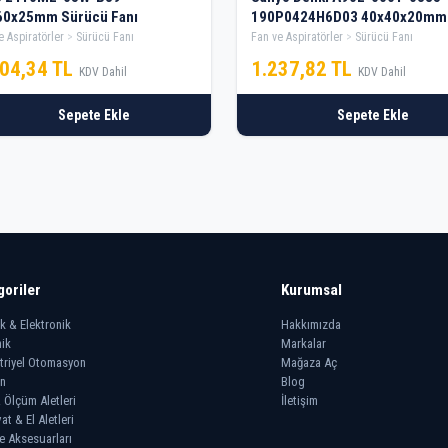
60x25mm Sürücü Fanı
190P0424H6D03 40x40x20mm
Sürücü Fanı
e Aspiratörler
Sürücü Fanı
Fan ve Aspiratörler
Sürücü Fanı
904,34 TL
1.237,82 TL
KDV Dahil
KDV Dahil
Sepete Ekle
Sepete Ekle
goriler
Kurumsal
ik & Elektronik
Hakkımızda
ik
Markalar
triyel Otomasyon
Mağaza Aç
n
Blog
 Ölçüm Aletleri
İletişim
at & El Aletleri
e Aksesuarları