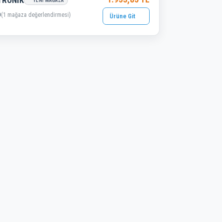
TRONİK
YENI MAĞAZA
0
(1 mağaza değerlendirmesi)
Ürüne Git