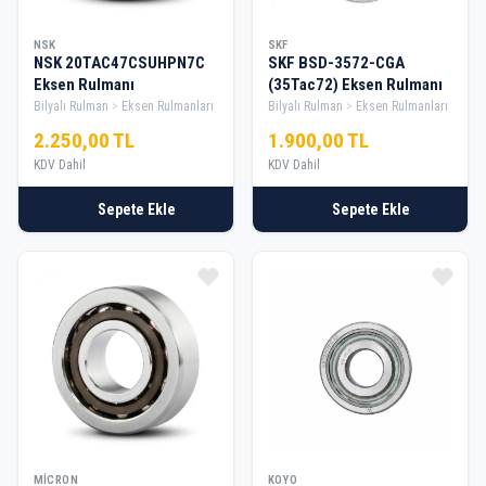
NSK
SKF
NSK 20TAC47CSUHPN7C
SKF BSD-3572-CGA
Eksen Rulmanı
(35Tac72) Eksen Rulmanı
Bilyalı Rulman
Eksen Rulmanları
Bilyalı Rulman
Eksen Rulmanları
2.250,00 TL
1.900,00 TL
KDV Dahil
KDV Dahil
Sepete Ekle
Sepete Ekle
MICRON
KOYO