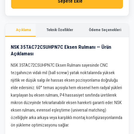
Sepete Ekle
Açıklama
Teknik Özellikler
Ödeme Seçenekleri
NSK 35TAC72CSUHPN7C Eksen Rulmanı — Ürün
Açıklaması
NSK 35TAC72CSUHPN7C Eksen Rulmanı sayesinde CNC
tezgahınızın vidalı mil (ball screw) yatak noktalarında yüksek
rijitlik ve düşük salgı ile hassas eksen pozisyonlama doğruluğu
elde edersiniz. 60° temas açısıyla hem eksenel hem radyal yükleri
karşılayan bu eksen rulmanı, P4 hassasiyet sınıfında üretilerek
mikron düzeyinde tekrarlanabilir eksen hareketi garanti eder. NSK
eksen rulmanı, evrensel eşleştirme (universal matching)
özelliğiyle arka arkaya veya karşılıklı montaj konfigürasyonlarında
ön yükleme optimizasyonu sağlar.