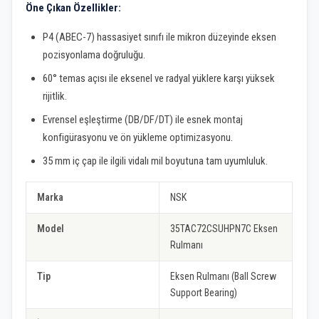
Öne Çıkan Özellikler:
P4 (ABEC-7) hassasiyet sınıfı ile mikron düzeyinde eksen
pozisyonlama doğruluğu.
60° temas açısı ile eksenel ve radyal yüklere karşı yüksek
rijitlik.
Evrensel eşleştirme (DB/DF/DT) ile esnek montaj
konfigürasyonu ve ön yükleme optimizasyonu.
35 mm iç çap ile ilgili vidalı mil boyutuna tam uyumluluk.
Marka
NSK
Model
35TAC72CSUHPN7C Eksen
Rulmanı
Tip
Eksen Rulmanı (Ball Screw
Support Bearing)