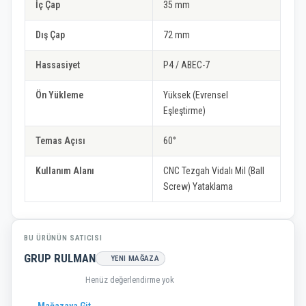
İç Çap
35 mm
Dış Çap
72 mm
Hassasiyet
P4 / ABEC-7
Ön Yükleme
Yüksek (Evrensel
Eşleştirme)
Temas Açısı
60°
Kullanım Alanı
CNC Tezgah Vidalı Mil (Ball
Screw) Yataklama
BU ÜRÜNÜN SATICISI
GRUP RULMAN
YENI MAĞAZA
Henüz değerlendirme yok