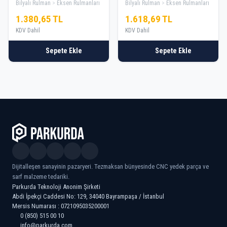
Bilyalı Rulman
Eksen Rulmanları
Bilyalı Rulman
Eksen Rulmanları
1.380,65 TL
1.618,69 TL
KDV Dahil
KDV Dahil
Sepete Ekle
Sepete Ekle
Dijitalleşen sanayinin pazaryeri. Tezmaksan bünyesinde CNC yedek parça ve
sarf malzeme tedariki.
Parkurda Teknoloji Anonim Şirketi
Abdi İpekçi Caddesi No: 129, 34040 Bayrampaşa / İstanbul
Mersis Numarası : 0721095035200001
0 (850) 515 00 10
info@parkurda.com