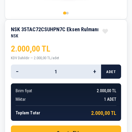
NSK 35TAC72CSUHPN7C Eksen Rulmanı
NSK
2.000,00 TL
KDV Dahildir — 2.000,00 TL/adet
−
+
ADET
Birim fiyat
2.000,00 TL
Miktar
1
ADET
2.000,00 TL
Toplam Tutar