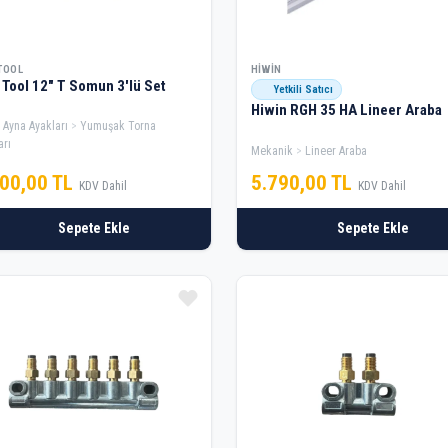
TOOL
HIWIN
Tool 12" T Somun 3'lü Set
Yetkili Satıcı
Hiwin RGH 35 HA Lineer Araba
 Ayna Ayakları
Yumuşak Torna
arı
Mekanik
Lineer Araba
500,00 TL
5.790,00 TL
KDV Dahil
KDV Dahil
Sepete Ekle
Sepete Ekle