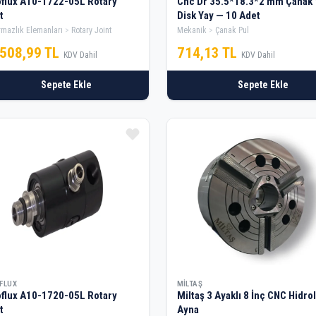
flux A10-1722-05L Rotary
Cnc Dr 35.5*18.3*2 mm Çanak 
t
Disk Yay — 10 Adet
rmazlık Elemanları
Rotary Joint
Mekanik
Çanak Pul
.508,99 TL
714,13 TL
KDV Dahil
KDV Dahil
Sepete Ekle
Sepete Ekle
FLUX
MILTAŞ
flux A10-1720-05L Rotary
Miltaş 3 Ayaklı 8 İnç CNC Hidrolik
t
Ayna