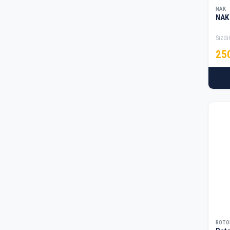
NAK
NAK
Sızdı
25
ROTO