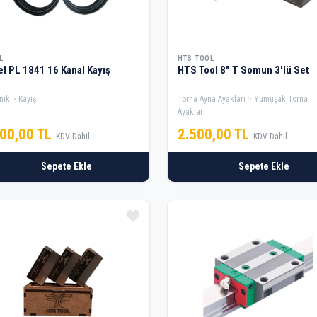
L
HTS TOOL
l PL 1841 16 Kanal Kayış
HTS Tool 8" T Somun 3'lü Set
nik
Kayış
Torna Ayna Ayakları
Yumuşak Torna
Ayakları
600,00 TL
2.500,00 TL
KDV Dahil
KDV Dahil
Sepete Ekle
Sepete Ekle