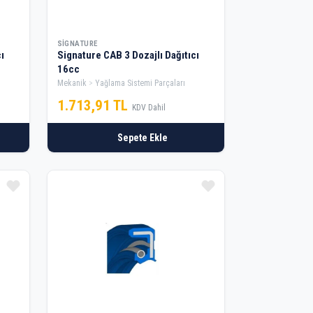
SIGNATURE
ı
Signature CAB 3 Dozajlı Dağıtıcı
16cc
Mekanik
Yağlama Sistemi Parçaları
1.713,91 TL
KDV Dahil
Sepete Ekle