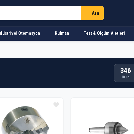
Ara
düstriyel Otomasyon
Rulman
Test & Ölçüm Aletleri
346
Ürün
n Listesi