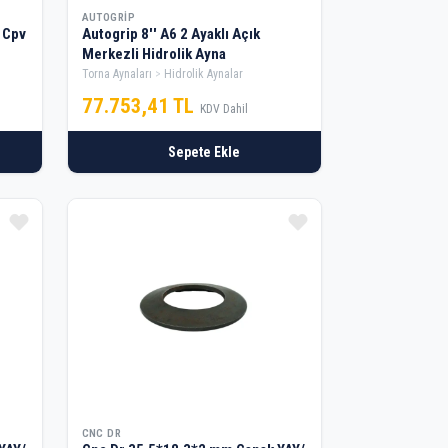
AUTOGRIP
 Cpv
Autogrip 8'' A6 2 Ayaklı Açık
Merkezli Hidrolik Ayna
Torna Aynaları
Hidrolik Aynalar
77.753,41 TL
KDV Dahil
Sepete Ekle
CNC DR