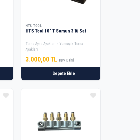
HTS TOOL
HTS Tool 10" T Somun 3'lü Set
Torna Ayna Ayakları
Yumuşak Torna
Ayakları
3.000,00 TL
KDV Dahil
Sepete Ekle