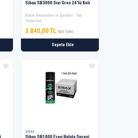
Sibax SB3000 Sıvı Gres 24'lü Koli
Bakım Kimyasalları ve Spreyleri
Pas
Önleyiciler
3.840,00 TL
KDV Dahil
Sepete Ekle
SIBAX
ü
Sibax SB1000 Fren Balata Spreyi