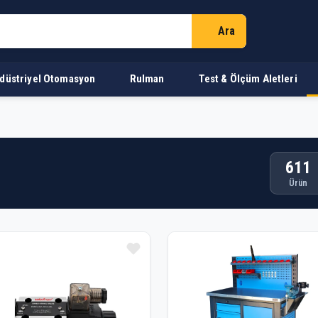
Ara
düstriyel Otomasyon
Rulman
Test & Ölçüm Aletleri
611
Ürün
n Listesi