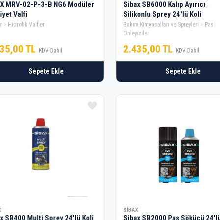
X MRV-02-P-3-B NG6 Modüler
Sibax SB6000 Kalıp Ayırıcı
yet Valfi
Silikonlu Sprey 24'lü Koli
r
Hidrolik Valfler
Bakım Kimyasalları ve Spreyleri
Pas
Önleyiciler
935,00 TL
2.435,00 TL
KDV Dahil
KDV Dahil
Sepete Ekle
Sepete Ekle
X
SIBAX
x SB400 Multi Sprey 24'lü Koli
Sibax SB2000 Pas Sökücü 24'l