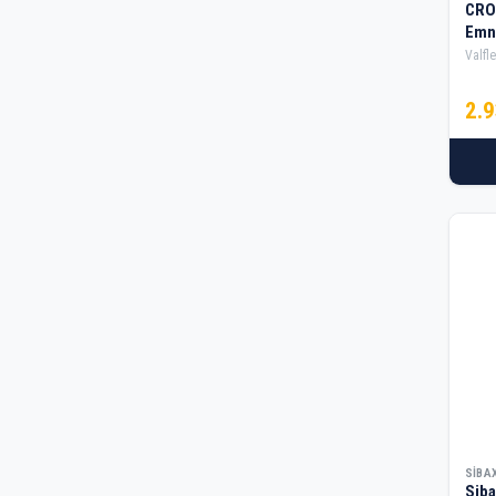
Temak
CRO
Emni
Tutex
Valfle
Vertex
2.
Wagen
Weramax
Wolfman
Yama
Çetinkaya
Özkayalı
İngco
İzeltaş
SIBA
Siba