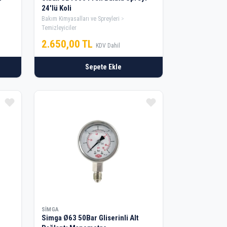
24'lü Koli
Bakım Kimyasalları ve Spreyleri
Temizleyiciler
2.650,00 TL
KDV Dahil
Sepete Ekle
SIMGA
Simga Ø63 50Bar Gliserinli Alt