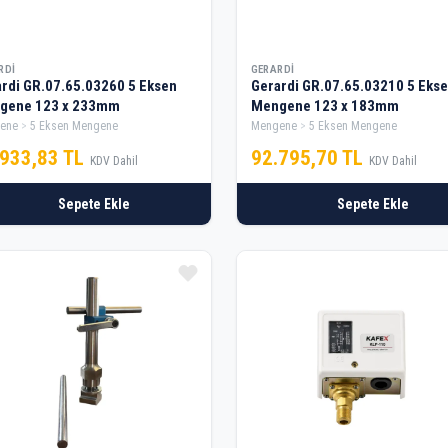
RDI
GERARDI
di GR.07.65.03260 5 Eksen
Gerardi GR.07.65.03210 5 Eksen
Mengene 123 x 233mm
Mengene 123 x 183mm
ene
5 Eksen Mengene
Mengene
5 Eksen Mengene
.933,83 TL
92.795,70 TL
KDV Dahil
KDV Dahil
Sepete Ekle
Sepete Ekle