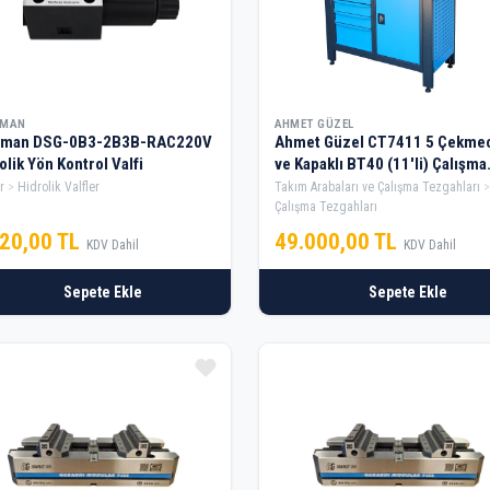
FMAN
AHMET GÜZEL
fman DSG-0B3-2B3B-RAC220V
Ahmet Güzel CT7411 5 Çekmec
olik Yön Kontrol Valfi
ve Kapaklı BT40 (11'li) Çalışma
Tezgahı
r
Hidrolik Valfler
Takım Arabaları ve Çalışma Tezgahları
Çalışma Tezgahları
220,00 TL
49.000,00 TL
KDV Dahil
KDV Dahil
Sepete Ekle
Sepete Ekle