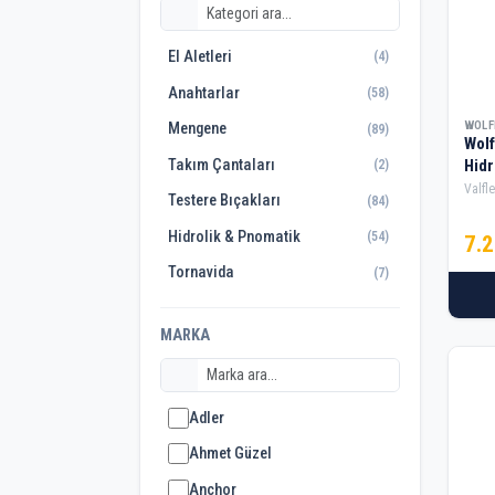
El Aletleri
(4)
Anahtarlar
(58)
WOL
Mengene
(89)
Wol
Takım Çantaları
Hidr
(2)
Valfle
Testere Bıçakları
(84)
Hidrolik & Pnomatik
(54)
7.
Tornavida
(7)
El Testereleri
(0)
MARKA
Yan Keski
(0)
Raspalar
(10)
Pense
Adler
(12)
Havalı El Aletleri
Ahmet Güzel
(7)
Şerit Metreler
Anchor
(1)