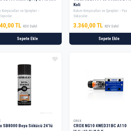
Koli
 Kimyasalları ve Spreyleri
Bakım Kimyasalları ve Spreyleri
Pas
leyiciler
Sökücüler
840,00 TL
3.360,00 TL
KDV Dahil
KDV Dahil
Sepete Ekle
Sepete Ekle
X
CROX
x SB8000 Boya Sökücü 24'lü
CROX NG10 4WED31BC A110