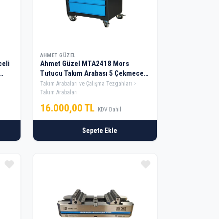
AHMET GÜZEL
eli
Ahmet Güzel MTA2418 Mors
Tutucu Takım Arabası 5 Çekmeceli
BT40 18'li
Takım Arabaları ve Çalışma Tezgahları
Takım Arabaları
16.000,00 TL
KDV Dahil
Sepete Ekle