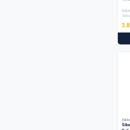
Bakım
Temiz
3.
SIBA
Siba