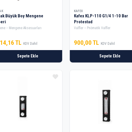
AK
KAFEX
rak Büyük Boy Mengene
Kafex KLP-110 G1/4 1-10 Bar
eri
Protestad
ene
Mengene Aksesuarları
Valfler
Pnömatik Valfler
514,16 TL
900,00 TL
KDV Dahil
KDV Dahil
Sepete Ekle
Sepete Ekle