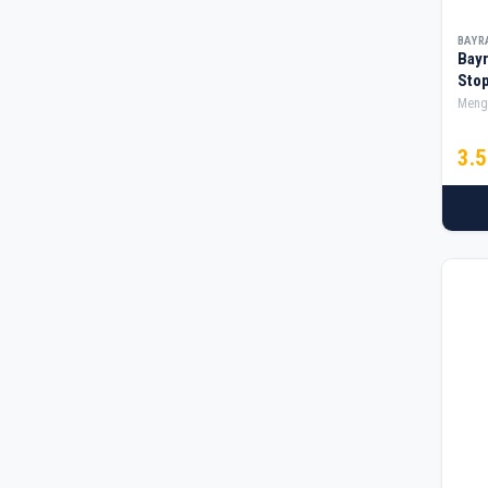
Hinaka
BAYR
Hirono
Bay
Stop
Kafex
Meng
Kafex
3.
Kaiser
Kamalı
Karbosan
King
Koçel
Krasnic
Kınık
Maxpa
Mitapomp
NOGA