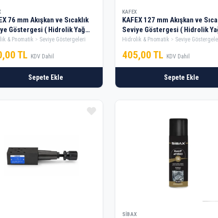
X
KAFEX
X 76 mm Akışkan ve Sıcaklık
KAFEX 127 mm Akışkan ve Sıca
ye Göstergesi ( Hidrolik Yağ
Seviye Göstergesi ( Hidrolik Ya
ye Göstergesi )
Seviye Göstergesi )
lik & Pnomatik
Seviye Göstergeleri
Hidrolik & Pnomatik
Seviye Göstergele
0,00 TL
405,00 TL
KDV Dahil
KDV Dahil
Sepete Ekle
Sepete Ekle
SIBAX