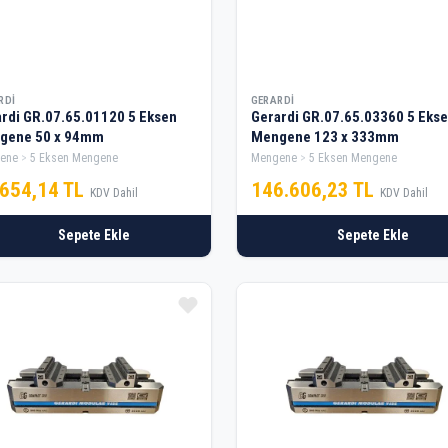
RDI
GERARDI
di GR.07.65.01120 5 Eksen
Gerardi GR.07.65.03360 5 Eksen
Mengene 50 x 94mm
Mengene 123 x 333mm
ene
5 Eksen Mengene
Mengene
5 Eksen Mengene
.654,14 TL
146.606,23 TL
KDV Dahil
KDV Dahil
Sepete Ekle
Sepete Ekle