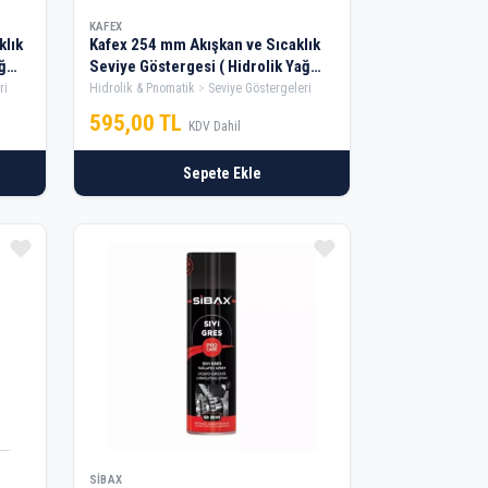
KAFEX
klık
Kafex 254 mm Akışkan ve Sıcaklık
ğ
Seviye Göstergesi ( Hidrolik Yağ
Seviye Göstergesi )
ri
Hidrolik & Pnomatik
Seviye Göstergeleri
595,00 TL
KDV Dahil
Sepete Ekle
SIBAX