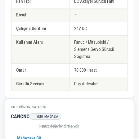
Fan Tipi
DC Aksiyel Sürücü Fanı
Boyut
—
Çalışma Gerilimi
24V DC
Kullanım Alanı
Fanuc / Mitsubishi /
Siemens Servo Sürücü
Soğutma
Ömür
70.000+ saat
Gürültü Seviyesi
Düşük desibel
BU ÜRÜNÜN SATICISI
CANCNC
YENI MAĞAZA
Henüz değerlendirme yok
Mağazaya Git