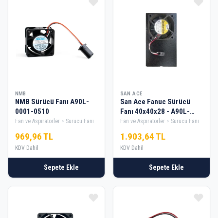
NMB
SAN ACE
NMB Sürücü Fanı A90L-
San Ace Fanuc Sürücü
0001-0510
Fanı 40x40x28 - A90L-
0001-0580-B
Fan ve Aspiratörler
Sürücü Fanı
Fan ve Aspiratörler
Sürücü Fanı
969,96 TL
1.903,64 TL
KDV Dahil
KDV Dahil
Sepete Ekle
Sepete Ekle