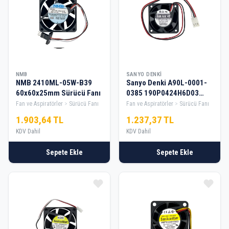
NMB
SANYO DENKI
NMB 2410ML-05W-B39
Sanyo Denki A90L-0001-
60x60x25mm Sürücü Fanı
0385 190P0424H6D03
40x40x20mm Sürücü Fanı
Fan ve Aspiratörler
Sürücü Fanı
Fan ve Aspiratörler
Sürücü Fanı
1.903,64 TL
1.237,37 TL
KDV Dahil
KDV Dahil
Sepete Ekle
Sepete Ekle