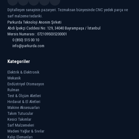
Dijitalleşen sanayinin pazaryeri. Tezmaksan bünyesinde CNC yedek parça ve
sarf malzeme tedariki.
Parkurda Teknoloji Anonim Şirketi
Abdi İpekçi Caddesi No: 129, 34040 Bayrampaşa / İstanbul
Mersis Numarası : 0721095035200001
0 (850) 515 00 10
info@parkurda.com
Kategoriler
Elektrik & Elektronik
Mekanik
Endüstriyel Otomasyon
Rulman
Test & Ölçüm Aletleri
Hırdavat & El Aletleri
Makine Aksesuarları
Takım Tutucular
Kesici Takımlar
Sarf Malzemeleri
Madeni Yağlar & Sıvılar
Kalıp Elemanları