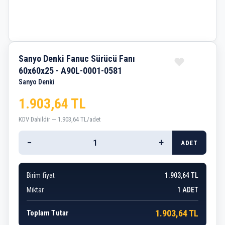
Sanyo Denki Fanuc Sürücü Fanı
60x60x25 - A90L-0001-0581
Sanyo Denki
1.903,64 TL
KDV Dahildir — 1.903,64 TL/adet
−
+
ADET
Birim fiyat
1.903,64 TL
Miktar
1
ADET
1.903,64 TL
Toplam Tutar