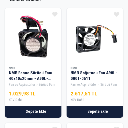
NMB
NMB
NMB Fanuc Sürücü Fanı
NMB Soğutucu Fan A90L-
40x40x20mm - A90L-
0001-0511
0001-0507#A
Fan ve Aspiratörler
Sürücü Fanı
Fan ve Aspiratörler
Sürücü Fanı
1.029,98 TL
2.617,51 TL
KDV Dahil
KDV Dahil
Sepete Ekle
Sepete Ekle