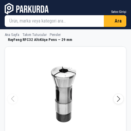
Satıcı Girişi
Ara
Ana Sayfa
Takım Tutucular
Pensler
RayFeng RFC32 AltıKöşe Pens — 29 mm
RayFeng RFC32 AltıKöşe Pens — 29 