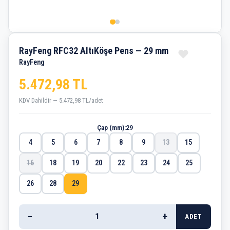
RayFeng RFC32 AltıKöşe Pens — 29 mm
RayFeng
5.472,98 TL
KDV Dahildir — 5.472,98 TL/adet
Çap (mm):
29
4
5
6
7
8
9
13
15
16
18
19
20
22
23
24
25
26
28
29
−
+
ADET