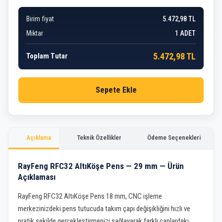
Birim fiyat
5.472,98 TL
Miktar
1
ADET
5.472,98 TL
Toplam Tutar
Sepete Ekle
Açıklama
Teknik Özellikler
Ödeme Seçenekleri
RayFeng RFC32 AltıKöşe Pens — 29 mm — Ürün
Açıklaması
RayFeng RFC32 AltıKöşe Pens 18 mm, CNC işleme
merkezinizdeki pens tutucuda takım çapı değişikliğini hızlı ve
pratik şekilde gerçekleştirmenizi sağlayarak farklı çaplardaki