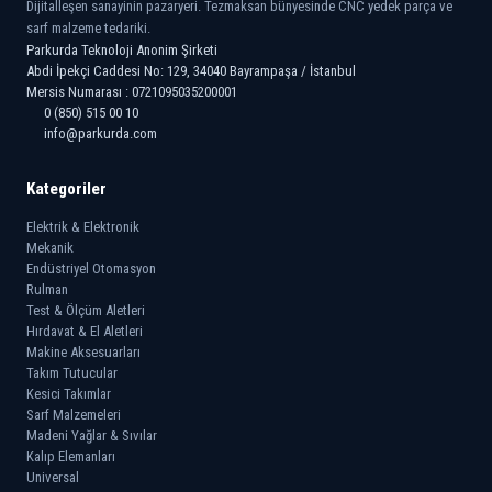
Dijitalleşen sanayinin pazaryeri. Tezmaksan bünyesinde CNC yedek parça ve
sarf malzeme tedariki.
Parkurda Teknoloji Anonim Şirketi
Abdi İpekçi Caddesi No: 129, 34040 Bayrampaşa / İstanbul
Mersis Numarası : 0721095035200001
0 (850) 515 00 10
info@parkurda.com
Kategoriler
Elektrik & Elektronik
Mekanik
Endüstriyel Otomasyon
Rulman
Test & Ölçüm Aletleri
Hırdavat & El Aletleri
Makine Aksesuarları
Takım Tutucular
Kesici Takımlar
Sarf Malzemeleri
Madeni Yağlar & Sıvılar
Kalıp Elemanları
Universal