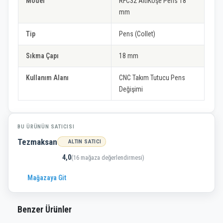
Model
RFC32 AltıKöşe Pens 18
mm
Tip
Pens (Collet)
Sıkma Çapı
18 mm
Kullanım Alanı
CNC Takım Tutucu Pens
Değişimi
BU ÜRÜNÜN SATICISI
Tezmaksan
ALTIN SATICI
4,0
(16 mağaza değerlendirmesi)
Mağazaya Git
Benzer Ürünler