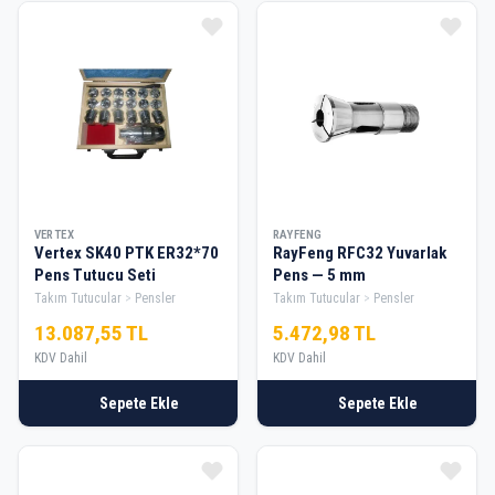
VERTEX
RAYFENG
Vertex SK40 PTK ER32*70
RayFeng RFC32 Yuvarlak
Pens Tutucu Seti
Pens — 5 mm
Takım Tutucular
Pensler
Takım Tutucular
Pensler
13.087,55 TL
5.472,98 TL
KDV Dahil
KDV Dahil
Sepete Ekle
Sepete Ekle