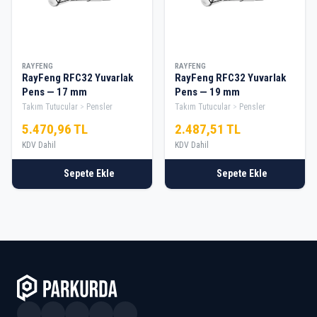
RAYFENG
RAYFENG
RayFeng RFC32 Yuvarlak
RayFeng RFC32 Yuvarlak
Pens — 17 mm
Pens — 19 mm
Takım Tutucular
Pensler
Takım Tutucular
Pensler
5.470,96 TL
2.487,51 TL
KDV Dahil
KDV Dahil
Sepete Ekle
Sepete Ekle