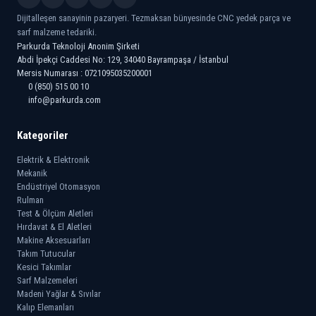
Dijitalleşen sanayinin pazaryeri. Tezmaksan bünyesinde CNC yedek parça ve
sarf malzeme tedariki.
Parkurda Teknoloji Anonim Şirketi
Abdi İpekçi Caddesi No: 129, 34040 Bayrampaşa / İstanbul
Mersis Numarası : 0721095035200001
0 (850) 515 00 10
info@parkurda.com
Kategoriler
Elektrik & Elektronik
Mekanik
Endüstriyel Otomasyon
Rulman
Test & Ölçüm Aletleri
Hırdavat & El Aletleri
Makine Aksesuarları
Takım Tutucular
Kesici Takımlar
Sarf Malzemeleri
Madeni Yağlar & Sıvılar
Kalıp Elemanları