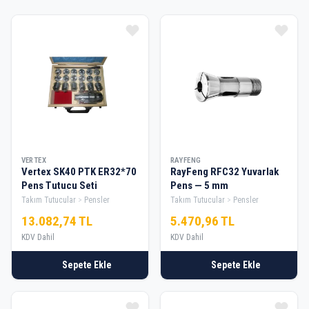
VERTEX
RAYFENG
Vertex SK40 PTK ER32*70
RayFeng RFC32 Yuvarlak
Pens Tutucu Seti
Pens — 5 mm
Takım Tutucular
Pensler
Takım Tutucular
Pensler
13.082,74 TL
5.470,96 TL
KDV Dahil
KDV Dahil
Sepete Ekle
Sepete Ekle