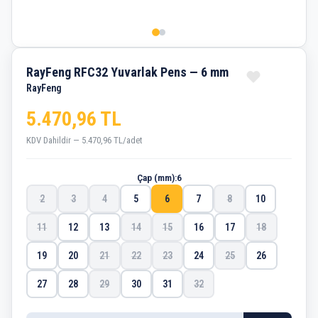
RayFeng RFC32 Yuvarlak Pens — 6 mm
RayFeng
5.470,96 TL
KDV Dahildir — 5.470,96 TL/adet
Çap (mm):
6
2
3
4
5
6
7
8
10
11
12
13
14
15
16
17
18
19
20
21
22
23
24
25
26
27
28
29
30
31
32