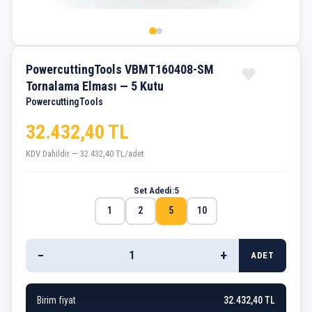
PowercuttingTools VBMT160408-SM
Tornalama Elması — 5 Kutu
PowercuttingTools
32.432,40 TL
KDV Dahildir — 32.432,40 TL/adet
Set Adedi:
5
1
2
5
10
−
+
ADET
Birim fiyat
32.432,40 TL