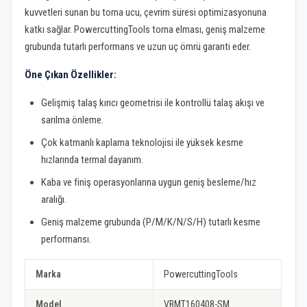
kuvvetleri sunan bu torna ucu, çevrim süresi optimizasyonuna
katkı sağlar. PowercuttingTools torna elması, geniş malzeme
grubunda tutarlı performans ve uzun uç ömrü garanti eder.
Öne Çıkan Özellikler:
Gelişmiş talaş kırıcı geometrisi ile kontrollü talaş akışı ve
sarılma önleme.
Çok katmanlı kaplama teknolojisi ile yüksek kesme
hızlarında termal dayanım.
Kaba ve finiş operasyonlarına uygun geniş besleme/hız
aralığı.
Geniş malzeme grubunda (P/M/K/N/S/H) tutarlı kesme
performansı.
Marka
PowercuttingTools
Model
VBMT160408-SM