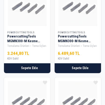
POWERCUTTINGTOOLS
POWERCUTTINGTOOLS
PowercuttingTools
PowercuttingTools
MGMN300-M Kesme
MGMN300-M Kesme
Elması — 1 Kutu
Elması — 2 Kutu
Tornalama Ürünleri
Torna Uçları
Tornalama Ürünleri
Torna Uçları
3.244,80 TL
6.489,60 TL
KDV Dahil
KDV Dahil
Sepete Ekle
Sepete Ekle