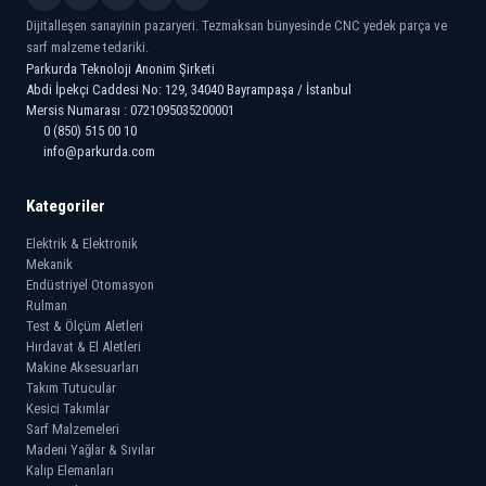
Dijitalleşen sanayinin pazaryeri. Tezmaksan bünyesinde CNC yedek parça ve
sarf malzeme tedariki.
Parkurda Teknoloji Anonim Şirketi
Abdi İpekçi Caddesi No: 129, 34040 Bayrampaşa / İstanbul
Mersis Numarası : 0721095035200001
0 (850) 515 00 10
info@parkurda.com
Kategoriler
Elektrik & Elektronik
Mekanik
Endüstriyel Otomasyon
Rulman
Test & Ölçüm Aletleri
Hırdavat & El Aletleri
Makine Aksesuarları
Takım Tutucular
Kesici Takımlar
Sarf Malzemeleri
Madeni Yağlar & Sıvılar
Kalıp Elemanları