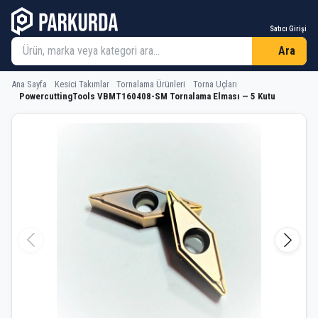
Satıcı Girişi
Ara
Ana Sayfa
Kesici Takımlar
Tornalama Ürünleri
Torna Uçları
PowercuttingTools VBMT160408-SM Tornalama Elması — 5 Kutu
PowercuttingTools VBMT160408-SM T