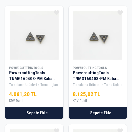
POWERCUTTINGTOOLS
POWERCUTTINGTOOLS
PowercuttingTools
PowercuttingTools
TNMG160408-PM Kaba
TNMG160408-PM Kaba
Tornalama Elması — 1 Kutu
Tornalama Elması — 2 Kutu
Tornalama Ürünleri
Torna Uçları
Tornalama Ürünleri
Torna Uçları
4.061,20 TL
8.125,02 TL
KDV Dahil
KDV Dahil
Sepete Ekle
Sepete Ekle