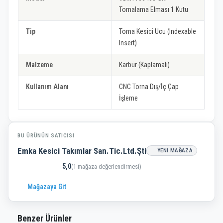
Tornalama Elması 1 Kutu
Tip
Torna Kesici Ucu (Indexable
Insert)
Malzeme
Karbür (Kaplamalı)
Kullanım Alanı
CNC Torna Dış/İç Çap
İşleme
BU ÜRÜNÜN SATICISI
Emka Kesici Takımlar San.Tic.Ltd.Şti
YENI MAĞAZA
5,0
(1 mağaza değerlendirmesi)
Mağazaya Git
Benzer Ürünler