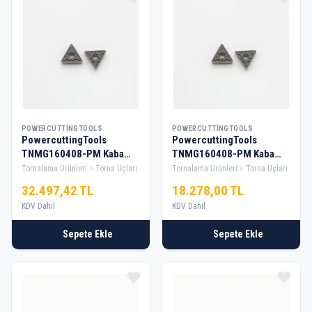
POWERCUTTINGTOOLS
POWERCUTTINGTOOLS
PowercuttingTools
PowercuttingTools
TNMG160408-PM Kaba
TNMG160408-PM Kaba
Tornalama Elması — 10
Tornalama Elması — 5 Kutu
Tornalama Ürünleri
Torna Uçları
Tornalama Ürünleri
Torna Uçları
Kutu
32.497,42 TL
18.278,00 TL
KDV Dahil
KDV Dahil
Sepete Ekle
Sepete Ekle