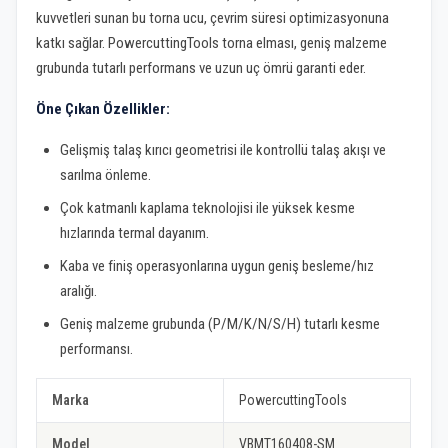
kuvvetleri sunan bu torna ucu, çevrim süresi optimizasyonuna
katkı sağlar. PowercuttingTools torna elması, geniş malzeme
grubunda tutarlı performans ve uzun uç ömrü garanti eder.
Öne Çıkan Özellikler:
Gelişmiş talaş kırıcı geometrisi ile kontrollü talaş akışı ve
sarılma önleme.
Çok katmanlı kaplama teknolojisi ile yüksek kesme
hızlarında termal dayanım.
Kaba ve finiş operasyonlarına uygun geniş besleme/hız
aralığı.
Geniş malzeme grubunda (P/M/K/N/S/H) tutarlı kesme
performansı.
Marka
PowercuttingTools
Model
VBMT160408-SM