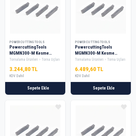
POWERCUTTINGTOOLS
POWERCUTTINGTOOLS
PowercuttingTools
PowercuttingTools
MGMN300-M Kesme
MGMN300-M Kesme
Elması — 1 Kutu
Elması — 2 Kutu
Tornalama Ürünleri
Torna Uçları
Tornalama Ürünleri
Torna Uçları
3.244,80 TL
6.489,60 TL
KDV Dahil
KDV Dahil
Sepete Ekle
Sepete Ekle