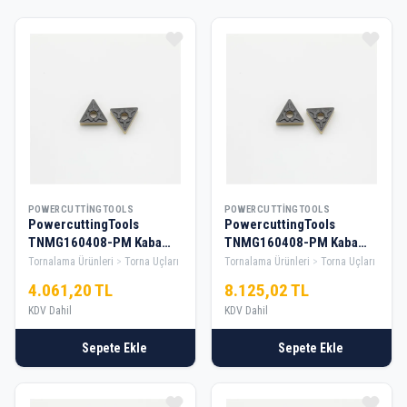
POWERCUTTINGTOOLS
POWERCUTTINGTOOLS
PowercuttingTools
PowercuttingTools
TNMG160408-PM Kaba
TNMG160408-PM Kaba
Tornalama Elması — 1 Kutu
Tornalama Elması — 2 Kutu
Tornalama Ürünleri
Torna Uçları
Tornalama Ürünleri
Torna Uçları
4.061,20 TL
8.125,02 TL
KDV Dahil
KDV Dahil
Sepete Ekle
Sepete Ekle