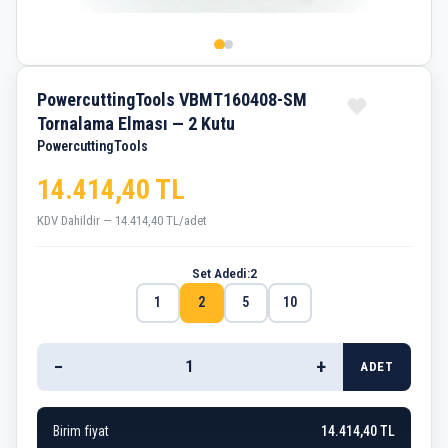
PowercuttingTools VBMT160408-SM
Tornalama Elması — 2 Kutu
PowercuttingTools
14.414,40 TL
KDV Dahildir — 14.414,40 TL/adet
Set Adedi:
2
1
2
5
10
−
+
ADET
Birim fiyat
14.414,40 TL