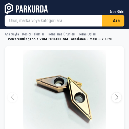
Satıcı Girişi
Ara
Ana Sayfa
Kesici Takımlar
Tornalama Ürünleri
Torna Uçları
PowercuttingTools VBMT160408-SM Tornalama Elması — 2 Kutu
PowercuttingTools VBMT160408-SM T