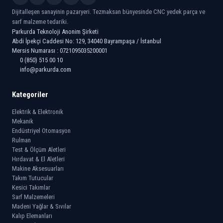
Dijitalleşen sanayinin pazaryeri. Tezmaksan bünyesinde CNC yedek parça ve
sarf malzeme tedariki.
Parkurda Teknoloji Anonim Şirketi
Abdi İpekçi Caddesi No: 129, 34040 Bayrampaşa / İstanbul
Mersis Numarası : 0721095035200001
0 (850) 515 00 10
info@parkurda.com
Kategoriler
Elektrik & Elektronik
Mekanik
Endüstriyel Otomasyon
Rulman
Test & Ölçüm Aletleri
Hırdavat & El Aletleri
Makine Aksesuarları
Takım Tutucular
Kesici Takımlar
Sarf Malzemeleri
Madeni Yağlar & Sıvılar
Kalıp Elemanları