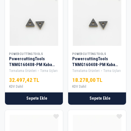
POWERCUTTINGTOOLS
POWERCUTTINGTOOLS
PowercuttingTools
PowercuttingTools
TNMG160408-PM Kaba
TNMG160408-PM Kaba
Tornalama Elması — 10
Tornalama Elması — 5 Kutu
Tornalama Ürünleri
Torna Uçları
Tornalama Ürünleri
Torna Uçları
Kutu
32.497,42 TL
18.278,00 TL
KDV Dahil
KDV Dahil
Sepete Ekle
Sepete Ekle