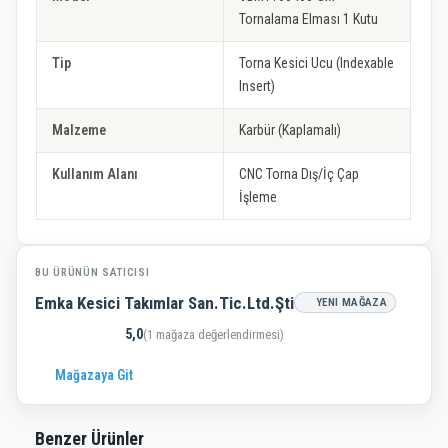
Tornalama Elması 1 Kutu
Tip
Torna Kesici Ucu (Indexable
Insert)
Malzeme
Karbür (Kaplamalı)
Kullanım Alanı
CNC Torna Dış/İç Çap
İşleme
BU ÜRÜNÜN SATICISI
Emka Kesici Takımlar San.Tic.Ltd.Şti
YENI MAĞAZA
5,0
(1 mağaza değerlendirmesi)
Mağazaya Git
Benzer Ürünler