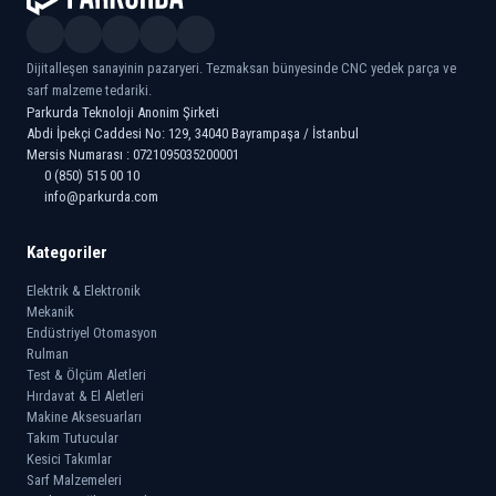
Dijitalleşen sanayinin pazaryeri. Tezmaksan bünyesinde CNC yedek parça ve
sarf malzeme tedariki.
Parkurda Teknoloji Anonim Şirketi
Abdi İpekçi Caddesi No: 129, 34040 Bayrampaşa / İstanbul
Mersis Numarası : 0721095035200001
0 (850) 515 00 10
info@parkurda.com
Kategoriler
Elektrik & Elektronik
Mekanik
Endüstriyel Otomasyon
Rulman
Test & Ölçüm Aletleri
Hırdavat & El Aletleri
Makine Aksesuarları
Takım Tutucular
Kesici Takımlar
Sarf Malzemeleri