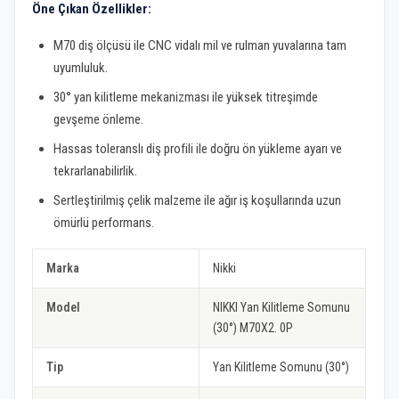
Öne Çıkan Özellikler:
M70 diş ölçüsü ile CNC vidalı mil ve rulman yuvalarına tam
uyumluluk.
30° yan kilitleme mekanizması ile yüksek titreşimde
gevşeme önleme.
Hassas toleranslı diş profili ile doğru ön yükleme ayarı ve
tekrarlanabilirlik.
Sertleştirilmiş çelik malzeme ile ağır iş koşullarında uzun
ömürlü performans.
Marka
Nikki
Model
NIKKI Yan Kilitleme Somunu
(30°) M70X2. 0P
Tip
Yan Kilitleme Somunu (30°)