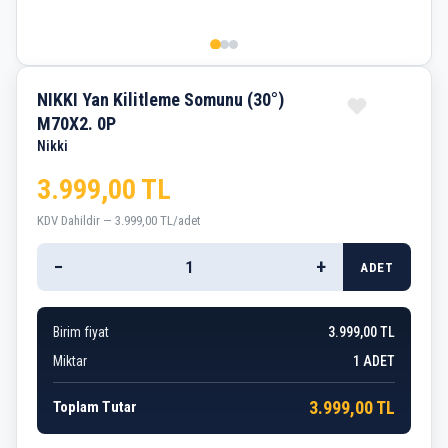
NIKKI Yan Kilitleme Somunu (30°)
M70X2. 0P
Nikki
3.999,00 TL
KDV Dahildir — 3.999,00 TL/adet
−
+
ADET
Birim fiyat
3.999,00 TL
Miktar
1
ADET
3.999,00 TL
Toplam Tutar