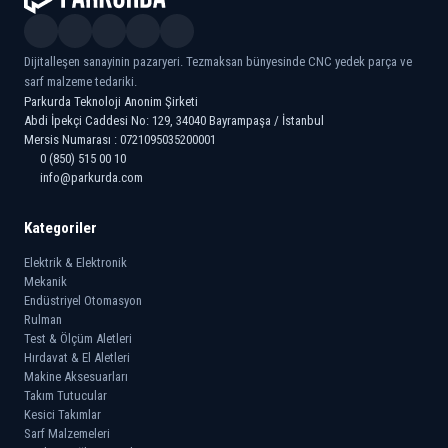
Dijitalleşen sanayinin pazaryeri. Tezmaksan bünyesinde CNC yedek parça ve
sarf malzeme tedariki.
Parkurda Teknoloji Anonim Şirketi
Abdi İpekçi Caddesi No: 129, 34040 Bayrampaşa / İstanbul
Mersis Numarası : 0721095035200001
0 (850) 515 00 10
info@parkurda.com
Kategoriler
Elektrik & Elektronik
Mekanik
Endüstriyel Otomasyon
Rulman
Test & Ölçüm Aletleri
Hırdavat & El Aletleri
Makine Aksesuarları
Takım Tutucular
Kesici Takımlar
Sarf Malzemeleri