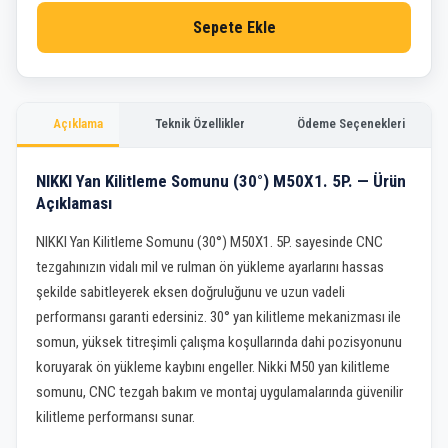
Sepete Ekle
Açıklama
Teknik Özellikler
Ödeme Seçenekleri
NIKKI Yan Kilitleme Somunu (30°) M50X1. 5P. — Ürün
Açıklaması
NIKKI Yan Kilitleme Somunu (30°) M50X1. 5P. sayesinde CNC
tezgahınızın vidalı mil ve rulman ön yükleme ayarlarını hassas
şekilde sabitleyerek eksen doğruluğunu ve uzun vadeli
performansı garanti edersiniz. 30° yan kilitleme mekanizması ile
somun, yüksek titreşimli çalışma koşullarında dahi pozisyonunu
koruyarak ön yükleme kaybını engeller. Nikki M50 yan kilitleme
somunu, CNC tezgah bakım ve montaj uygulamalarında güvenilir
kilitleme performansı sunar.