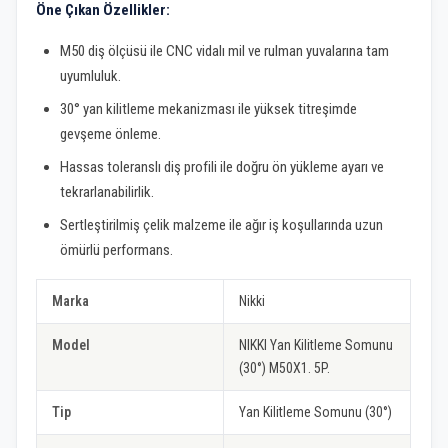
Öne Çıkan Özellikler:
M50 diş ölçüsü ile CNC vidalı mil ve rulman yuvalarına tam
uyumluluk.
30° yan kilitleme mekanizması ile yüksek titreşimde
gevşeme önleme.
Hassas toleranslı diş profili ile doğru ön yükleme ayarı ve
tekrarlanabilirlik.
Sertleştirilmiş çelik malzeme ile ağır iş koşullarında uzun
ömürlü performans.
Marka
Nikki
Model
NIKKI Yan Kilitleme Somunu
(30°) M50X1. 5P.
Tip
Yan Kilitleme Somunu (30°)