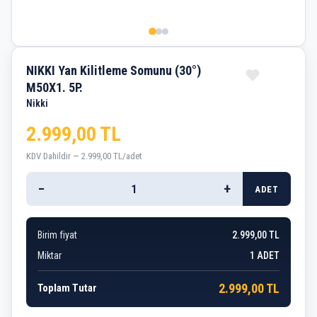
NIKKI Yan Kilitleme Somunu (30°)
M50X1. 5P.
Nikki
2.999,00 TL
KDV Dahildir — 2.999,00 TL/adet
−
+
ADET
Birim fiyat
2.999,00 TL
Miktar
1
ADET
2.999,00 TL
Toplam Tutar