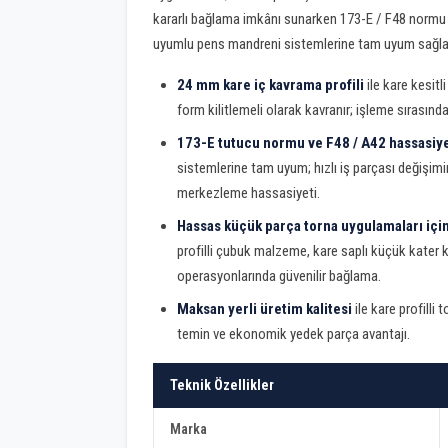
kararlı bağlama imkânı sunarken 173-E / F48 normu 
uyumlu pens mandreni sistemlerine tam uyum sağla
24 mm kare iç kavrama profili
ile kare kesit
form kilitlemeli olarak kavranır; işleme sırasın
173-E tutucu normu ve F48 / A42 hassasiyet
sistemlerine tam uyum; hızlı iş parçası değişi
merkezleme hassasiyeti.
Hassas küçük parça torna uygulamaları içi
profilli çubuk malzeme, kare saplı küçük kater
operasyonlarında güvenilir bağlama.
Maksan yerli üretim kalitesi
ile kare profilli
temin ve ekonomik yedek parça avantajı.
Teknik Özellikler
Marka