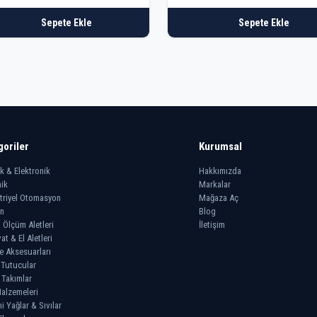
Sepete Ekle
Sepete Ekle
goriler
Kurumsal
ik & Elektronik
Hakkımızda
ik
Markalar
triyel Otomasyon
Mağaza Aç
n
Blog
 Ölçüm Aletleri
İletişim
at & El Aletleri
e Aksesuarları
 Tutucular
 Takımlar
alzemeleri
 Yağlar & Sıvılar