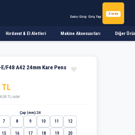
0 ürün
Satıcı Girişi
Giriş Yap
Hırdavat & El Aletleri
Makine Aksesuarları
Diğer Ürü
-E/F48 A42 24mm Kare Pens
 TL
00,00 TL/adet
Çap (mm):
24
7
8
9
10
11
12
15
16
17
18
19
20