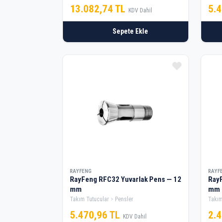
13.082,74 TL
5.
KDV Dahil
Sepete Ekle
RAYFENG
RAYF
RayFeng RFC32 Yuvarlak Pens — 12
RayF
mm
mm
Takım Tutucular
Pensler
Takım
5.470,96 TL
2.
KDV Dahil