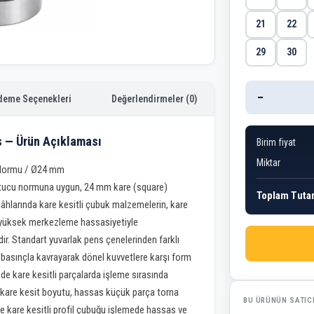
21
22
29
30
−
deme Seçenekleri
Değerlendirmeler (0)
 — Ürün Açıklaması
Birim fiyat
Miktar
 Normu / Ø24 mm
tucu normuna uygun, 24 mm kare (square)
Toplam Tuta
âhlarında kare kesitli çubuk malzemelerin, kare
nın yüksek merkezleme hassasiyetiyle
idir. Standart yuvarlak pens çenelerinden farklı
it basınçla kavrayarak dönel kuvvetlere karşı form
de kare kesitli parçalarda işleme sırasında
kare kesit boyutu, hassas küçük parça torna
BU ÜRÜNÜN SATIC
ce kare kesitli profil çubuğu işlemede hassas ve