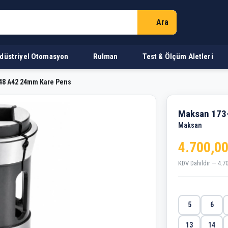
Ara
düstriyel Otomasyon
Rulman
Test & Ölçüm Aletleri
48 A42 24mm Kare Pens
A42 24mm Kare Pens
Maksan 173
Maksan
4.700,00
KDV Dahildir — 4.7
5
6
13
14