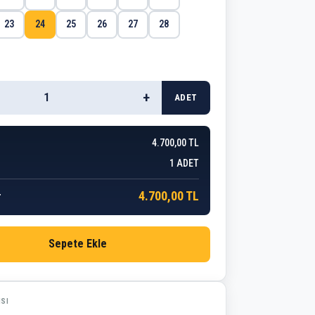
23
24
25
26
27
28
+
ADET
4.700,00 TL
1
ADET
4.700,00 TL
r
Sepete Ekle
ISI