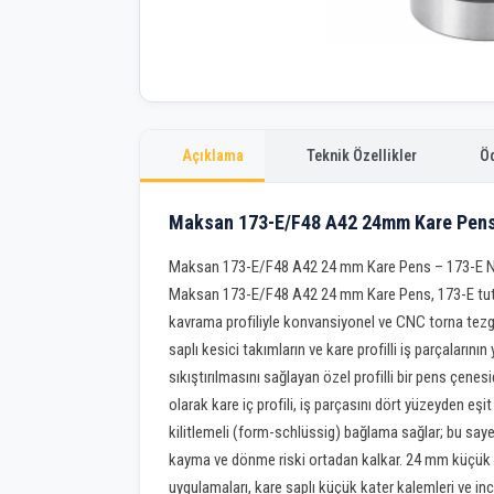
Açıklama
Teknik Özellikler
Ö
Maksan 173-E/F48 A42 24mm Kare Pens
Maksan 173-E/F48 A42 24 mm Kare Pens – 173-E
Maksan 173-E/F48 A42 24 mm Kare Pens, 173-E tu
kavrama profiliyle konvansiyonel ve CNC torna tezg
saplı kesici takımların ve kare profilli iş parçaları
sıkıştırılmasını sağlayan özel profilli bir pens çenes
olarak kare iç profili, iş parçasını dört yüzeyden eş
kilitlemeli (form-schlüssig) bağlama sağlar; bu saye
kayma ve dönme riski ortadan kalkar. 24 mm küçük 
uygulamaları, kare saplı küçük kater kalemleri ve in