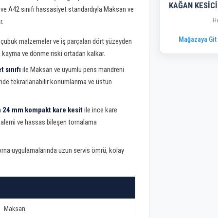
KAĞAN KESİCİ
ve A42 sınıfı hassasiyet standardıyla Maksan ve
H
r.
Mağazaya Git
li çubuk malzemeler ve iş parçaları dört yüzeyden
da kayma ve dönme riski ortadan kalkar.
 sınıfı
ile Maksan ve uyumlu pens mandreni
minde tekrarlanabilir konumlanma ve üstün
n 24 mm kompakt kare kesit
ile ince kare
 kalemi ve hassas bileşen tornalama
 torna uygulamalarında uzun servis ömrü, kolay
Maksan