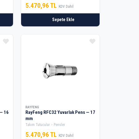
5.470,96 TL
KDV Dahil
Sepete Ekle
RAYFENG
— 16
RayFeng RFC32 Yuvarlak Pens — 17
mm
Takım Tutucular
Pensler
5.470,96 TL
KDV Dahil