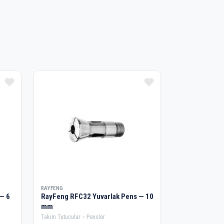
RAYFENG
— 6
RayFeng RFC32 Yuvarlak Pens — 10
mm
Takım Tutucular
Pensler