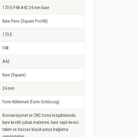
173-E/F48 A42 24 mm Kare
Kare Pens (Square Profilli)
173-E
F48
A42
Kare (Square)
24 mm
Form Kilitlemeli (Form-Schlüssig)
Konvansiyonel ve CNC torna tezgâhlarında
kare kesitli çubuk malzeme, kare saplı kesici
takım ve hassas küçük parça bağlama
uygulamaları