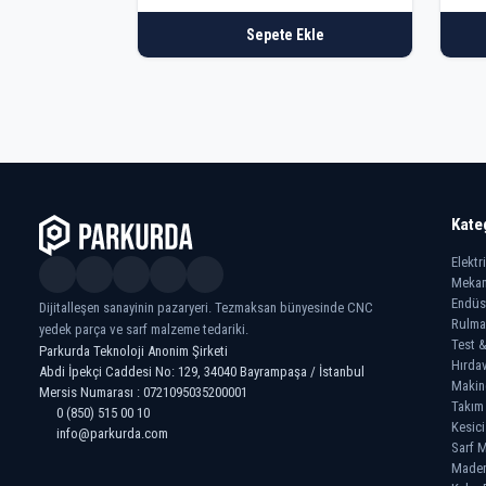
Sepete Ekle
Kate
Elektr
Mekan
Endüs
Dijitalleşen sanayinin pazaryeri. Tezmaksan bünyesinde CNC
Rulma
yedek parça ve sarf malzeme tedariki.
Test &
Parkurda Teknoloji Anonim Şirketi
Hırdav
Abdi İpekçi Caddesi No: 129, 34040 Bayrampaşa / İstanbul
Makin
Mersis Numarası : 0721095035200001
Takım
0 (850) 515 00 10
Kesici
info@parkurda.com
Sarf M
Madeni