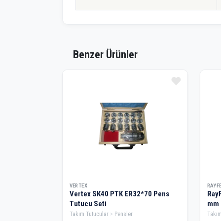
Benzer Ürünler
VERTEX
RAYF
Vertex SK40 PTK ER32*70 Pens
RayF
Tutucu Seti
mm
Takım Tutucular
Pensler
Takım