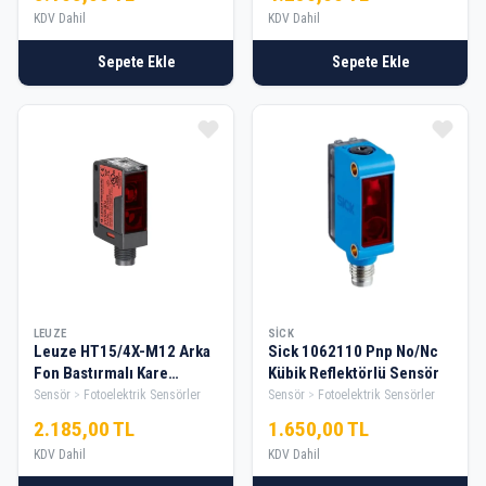
KDV Dahil
KDV Dahil
Sepete Ekle
Sepete Ekle
LEUZE
SICK
Leuze HT15/4X-M12 Arka
Sick 1062110 Pnp No/Nc
Fon Bastırmalı Kare
Kübik Reflektörlü Sensör
Soketli Pnp No Fotosel
Sensör
Fotoelektrik Sensörler
Sensör
Fotoelektrik Sensörler
Sensör
2.185,00 TL
1.650,00 TL
KDV Dahil
KDV Dahil