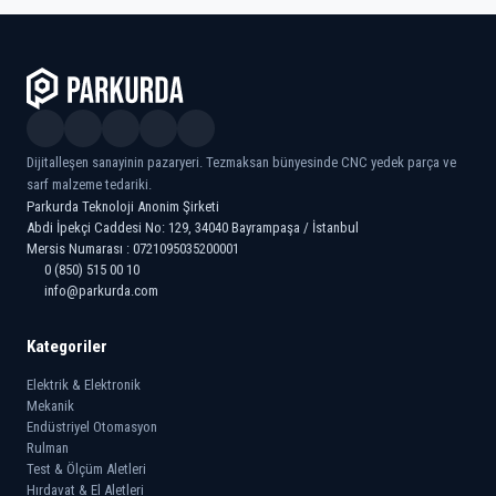
Dijitalleşen sanayinin pazaryeri. Tezmaksan bünyesinde CNC yedek parça ve
sarf malzeme tedariki.
Parkurda Teknoloji Anonim Şirketi
Abdi İpekçi Caddesi No: 129, 34040 Bayrampaşa / İstanbul
Mersis Numarası : 0721095035200001
0 (850) 515 00 10
info@parkurda.com
Kategoriler
Elektrik & Elektronik
Mekanik
Endüstriyel Otomasyon
Rulman
Test & Ölçüm Aletleri
Hırdavat & El Aletleri