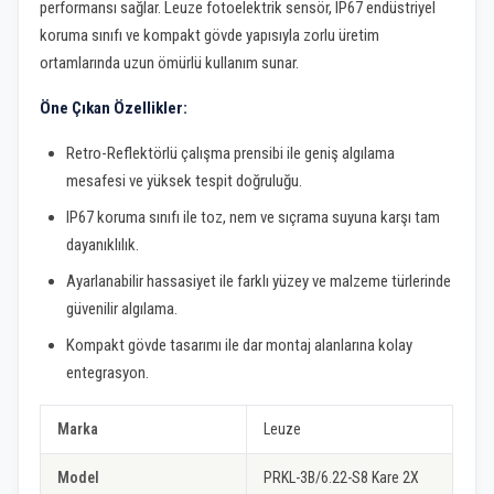
performansı sağlar. Leuze fotoelektrik sensör, IP67 endüstriyel
koruma sınıfı ve kompakt gövde yapısıyla zorlu üretim
ortamlarında uzun ömürlü kullanım sunar.
Öne Çıkan Özellikler:
Retro-Reflektörlü çalışma prensibi ile geniş algılama
mesafesi ve yüksek tespit doğruluğu.
IP67 koruma sınıfı ile toz, nem ve sıçrama suyuna karşı tam
dayanıklılık.
Ayarlanabilir hassasiyet ile farklı yüzey ve malzeme türlerinde
güvenilir algılama.
Kompakt gövde tasarımı ile dar montaj alanlarına kolay
entegrasyon.
Marka
Leuze
Model
PRKL-3B/6.22-S8 Kare 2X