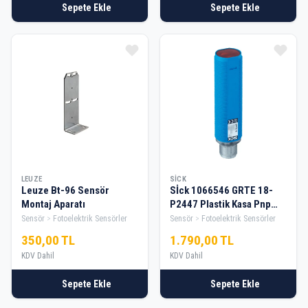
Sepete Ekle
Sepete Ekle
LEUZE
SICK
Leuze Bt-96 Sensör
Sİck 1066546 GRTE 18-
Montaj Aparatı
P2447 Plastik Kasa Pnp
No/Nc Sensör
Sensör
Fotoelektrik Sensörler
Sensör
Fotoelektrik Sensörler
350,00 TL
1.790,00 TL
KDV Dahil
KDV Dahil
Sepete Ekle
Sepete Ekle