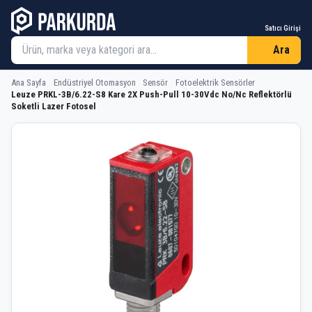
Satıcı Girişi
Ara
Ana Sayfa
Endüstriyel Otomasyon
Sensör
Fotoelektrik Sensörler
Leuze PRKL-3B/6.22-S8 Kare 2X Push-Pull 10-30Vdc No/Nc Reflektörlü
Soketli Lazer Fotosel
Leuze PRKL-3B/6.22-S8 Kare 2X Push-