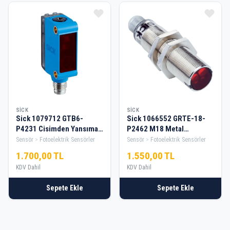
SICK
SICK
Sick 1079712 GTB6-
Sick 1066552 GRTE-18-
P4231 Cisimden Yansımalı
P2462 M18 Metal
Kübik Soketli PNP M8
Cisimden Yansımalı Pnp
Sensör
Fotoelektrik Sensörler
Sensör
Fotoelektrik Sensörler
Sensör
No/Nc Fotosel
1.700,00 TL
1.550,00 TL
KDV Dahil
KDV Dahil
Sepete Ekle
Sepete Ekle