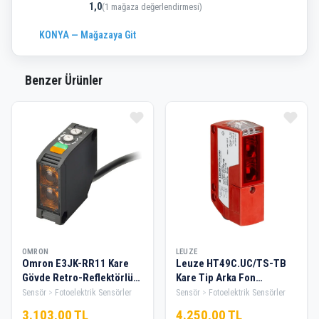
1,0
(1 mağaza değerlendirmesi)
KONYA — Mağazaya Git
Benzer Ürünler
OMRON
LEUZE
Omron E3JK-RR11 Kare
Leuze HT49C.UC/TS-TB
Gövde Retro-Reflektörlü
Kare Tip Arka Fon
Fotoelektrik Sensör
Bastırmalı, Cisimden
Sensör
Fotoelektrik Sensörler
Sensör
Fotoelektrik Sensörler
Yansımalı Sensör
3.103,00 TL
4.250,00 TL