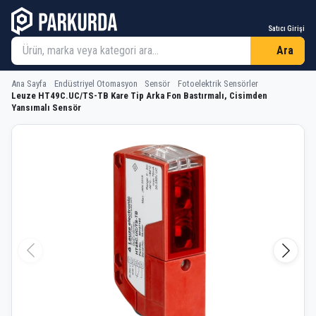
Satıcı Girişi
Ara
Ana Sayfa
Endüstriyel Otomasyon
Sensör
Fotoelektrik Sensörler
Leuze HT49C.UC/TS-TB Kare Tip Arka Fon Bastırmalı, Cisimden
Yansımalı Sensör
Leuze HT49C.UC/TS-TB Kare Tip Arka 