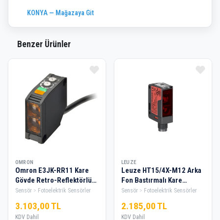
KONYA — Mağazaya Git
Benzer Ürünler
OMRON
LEUZE
Omron E3JK-RR11 Kare
Leuze HT15/4X-M12 Arka
Gövde Retro-Reflektörlü
Fon Bastırmalı Kare
Fotoelektrik Sensör
Soketli Pnp No Fotosel
Sensör
Fotoelektrik Sensörler
Sensör
Fotoelektrik Sensörler
Sensör
3.103,00 TL
2.185,00 TL
KDV Dahil
KDV Dahil