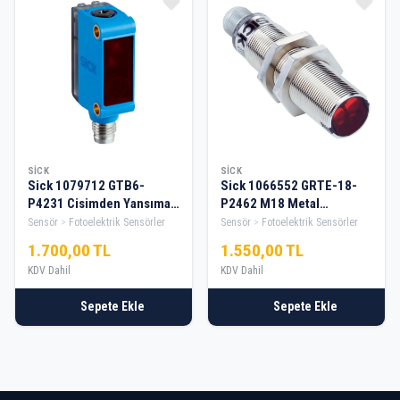
SICK
SICK
Sick 1079712 GTB6-
Sick 1066552 GRTE-18-
P4231 Cisimden Yansımalı
P2462 M18 Metal
Kübik Soketli PNP M8
Cisimden Yansımalı Pnp
Sensör
Fotoelektrik Sensörler
Sensör
Fotoelektrik Sensörler
Sensör
No/Nc Fotosel
1.700,00 TL
1.550,00 TL
KDV Dahil
KDV Dahil
Sepete Ekle
Sepete Ekle