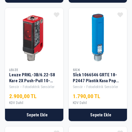
LEUZE
SICK
Leuze PRKL-3B/6.22-S8
Sİck 1066546 GRTE 18-
Kare 2X Push-Pull 10-
P2447 Plastik Kasa Pnp
30Vdc No/Nc Reflektörlü
No/Nc Sensör
Sensör
Fotoelektrik Sensörler
Sensör
Fotoelektrik Sensörler
Soketli Lazer Fotosel
2.900,00 TL
1.790,00 TL
KDV Dahil
KDV Dahil
Sepete Ekle
Sepete Ekle