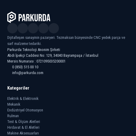
Dijitalleşen sanayinin pazaryeri. Tezmaksan bünyesinde CNC yedek parça ve
sarf malzeme tedariki.
Parkurda Teknoloji Anonim Şirketi
Abdi İpekçi Caddesi No: 129, 34040 Bayrampaşa / İstanbul
Mersis Numarası : 0721095035200001
0 (850) 515 00 10
info@parkurda.com
Kategoriler
Elektrik & Elektronik
Mekanik
Endüstriyel Otomasyon
Rulman
Test & Ölçüm Aletleri
Hırdavat & El Aletleri
Makine Aksesuarları