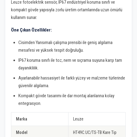
Leuze fotoelektrik sensör, IP67 endüstriyel koruma sınıfı ve
kompakt gövde yapısıyla zorlu üretim ortamlarında uzun ömürlü
kullanım sunar.
Öne Çıkan Özellikler:
Cisimden Yansımalı çalışma prensibi ile geniş algılama
mesafesi ve yüksek tespit doğruluğu.
IP67 koruma sınıfı ile toz, nem ve sıçrama suyuna karşı tam
dayanıklılık.
Ayarlanabilir hassasiyet ile farklı yüzey ve malzeme türlerinde
güvenilir algılama.
Kompakt gövde tasarımı ile dar montaj alanlarına kolay
entegrasyon.
Marka
Leuze
Model
HT49C.UC/TS-TB Kare Tip