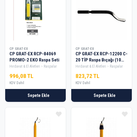
CP GRAT-EX
CP GRAT-EX
CP GRAT-EX RCP-84069
CP GRAT-EX RCP-12200 C-
PROMO-2 EKO Raspa Seti
20 TİP Raspa Bıçağı (10
Adet)
Hırdavat & El Aletleri
Raspalar
Hırdavat & El Aletleri
Raspalar
996,08 TL
823,72 TL
KDV Dahil
KDV Dahil
Sepete Ekle
Sepete Ekle