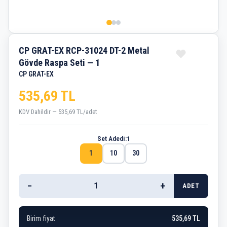
CP GRAT-EX RCP-31024 DT-2 Metal
Gövde Raspa Seti — 1
CP GRAT-EX
535,69 TL
KDV Dahildir — 535,69 TL/adet
Set Adedi:
1
1
10
30
−
+
ADET
Birim fiyat
535,69 TL