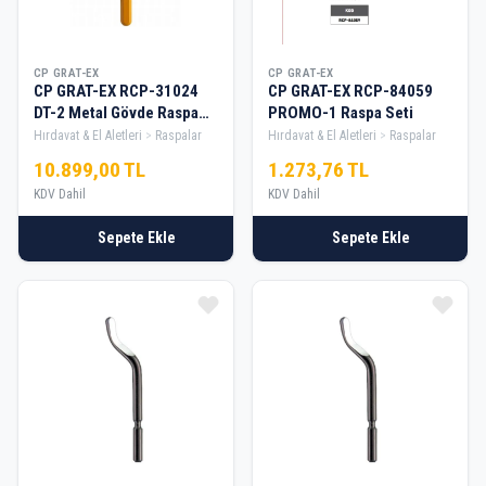
CP GRAT-EX
CP GRAT-EX
CP GRAT-EX RCP-31024
CP GRAT-EX RCP-84059
DT-2 Metal Gövde Raspa
PROMO-1 Raspa Seti
Seti — 30
Hırdavat & El Aletleri
Raspalar
Hırdavat & El Aletleri
Raspalar
10.899,00 TL
1.273,76 TL
KDV Dahil
KDV Dahil
Sepete Ekle
Sepete Ekle