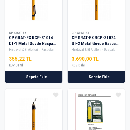
CP GRAT-EX
CP GRAT-EX
CP GRAT-EX RCP-31014
CP GRAT-EX RCP-31024
DT-1 Metal Gövde Raspa
DT-2 Metal Gövde Raspa
Seti
Seti — 10
Hırdavat & El Aletleri
Raspalar
Hırdavat & El Aletleri
Raspalar
355,22 TL
3.690,00 TL
KDV Dahil
KDV Dahil
Sepete Ekle
Sepete Ekle