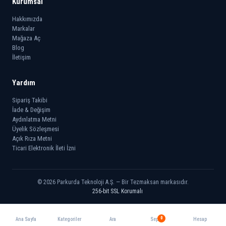
Kurumsal
Hakkımızda
Markalar
Mağaza Aç
Blog
İletişim
Yardım
Sipariş Takibi
İade & Değişim
Aydınlatma Metni
Üyelik Sözleşmesi
Açık Rıza Metni
Ticari Elektronik İleti İzni
© 2026 Parkurda Teknoloji A.Ş. — Bir Tezmaksan markasıdır.
256-bit SSL Korumalı
0
Ana Sayfa
Kategoriler
Ara
Sepet
Hesap