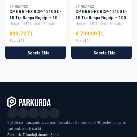
CP GRAT-EX
CP GRAT-EX
CP GRAT-EX RCP-12100 C-
CP GRAT-EX RCP-12100 C-
10 Tip Raspa Bıçağı — 10
10 Tip Raspa Bıçağı — 100
Hırdavat & El Aletleri
Raspalar
Hırdavat & El Aletleri
Raspalar
823,72 TL
6.799,00 TL
KDV Dahil
KDV Dahil
Sepete Ekle
Sepete Ekle
Dijitalleşen sanayinin pazaryeri. Tezmaksan bünyesinde CNC yedek parça ve
sarf malzeme tedariki.
Parkurda Teknoloji Anonim Şirketi