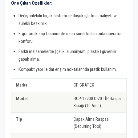
Öne Çıkan Özellikler:
Değiştirilebilir bıçak sistemi ile düşük işletme maliyeti ve
sürekli keskinlik.
Ergonomik sap tasarımı ile uzun süreli kullanımda operatör
konforu.
Farklı malzemelerde (çelik, alüminyum, plastik) güvenilir
çapak alma.
Kompakt yapı ile dar erişim noktalarında pratik kullanım.
Marka
CP GRAT-EX
Model
RCP-12200 C-20 TİP Raspa
Bıçağı (10 Adet)
Tip
Çapak Alma Raspası
(Deburring Tool)