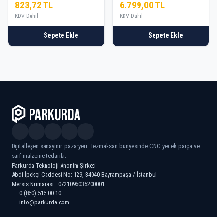
823,72 TL
6.799,00 TL
KDV Dahil
KDV Dahil
Sepete Ekle
Sepete Ekle
Dijitalleşen sanayinin pazaryeri. Tezmaksan bünyesinde CNC yedek parça ve
sarf malzeme tedariki.
Parkurda Teknoloji Anonim Şirketi
Abdi İpekçi Caddesi No: 129, 34040 Bayrampaşa / İstanbul
Mersis Numarası : 0721095035200001
0 (850) 515 00 10
info@parkurda.com