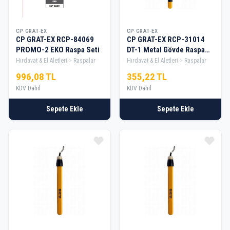
CP GRAT-EX
CP GRAT-EX
CP GRAT-EX RCP-84069
CP GRAT-EX RCP-31014
PROMO-2 EKO Raspa Seti
DT-1 Metal Gövde Raspa
Seti
Hırdavat & El Aletleri
Raspalar
Hırdavat & El Aletleri
Raspalar
996,08 TL
355,22 TL
KDV Dahil
KDV Dahil
Sepete Ekle
Sepete Ekle