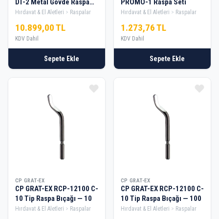
DT-2 Metal Gövde Raspa
PROMO-1 Raspa Seti
Seti — 30
Hırdavat & El Aletleri
Raspalar
Hırdavat & El Aletleri
Raspalar
10.899,00 TL
1.273,76 TL
KDV Dahil
KDV Dahil
Sepete Ekle
Sepete Ekle
CP GRAT-EX
CP GRAT-EX
CP GRAT-EX RCP-12100 C-
CP GRAT-EX RCP-12100 C-
10 Tip Raspa Bıçağı — 10
10 Tip Raspa Bıçağı — 100
Hırdavat & El Aletleri
Raspalar
Hırdavat & El Aletleri
Raspalar