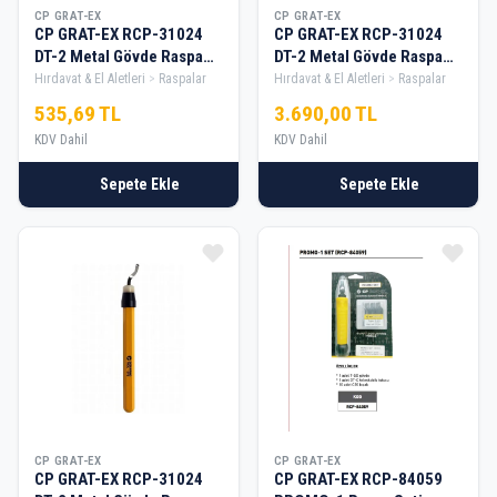
CP GRAT-EX
CP GRAT-EX
CP GRAT-EX RCP-31024
CP GRAT-EX RCP-31024
DT-2 Metal Gövde Raspa
DT-2 Metal Gövde Raspa
Seti — 1
Seti — 10
Hırdavat & El Aletleri
Raspalar
Hırdavat & El Aletleri
Raspalar
535,69 TL
3.690,00 TL
KDV Dahil
KDV Dahil
Sepete Ekle
Sepete Ekle
CP GRAT-EX
CP GRAT-EX
CP GRAT-EX RCP-31024
CP GRAT-EX RCP-84059