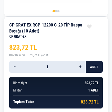
CP GRAT-EX RCP-12200 C-20 TİP Raspa
Bıçağı (10 Adet)
CP GRAT-EX
823,72 TL
KDV Dahildir — 823,72 TL/adet
−
+
ADET
Birim fiyat
823,72 TL
Miktar
1
ADET
823,72 TL
Toplam Tutar