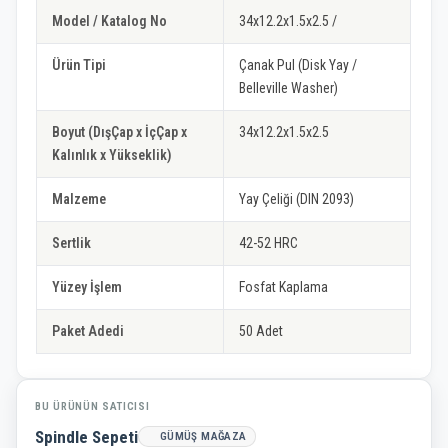
Model / Katalog No
34x12.2x1.5x2.5 /
Ürün Tipi
Çanak Pul (Disk Yay /
Belleville Washer)
Boyut (DışÇap x İçÇap x
34x12.2x1.5x2.5
Kalınlık x Yükseklik)
Malzeme
Yay Çeliği (DIN 2093)
Sertlik
42-52 HRC
Yüzey İşlem
Fosfat Kaplama
Paket Adedi
50 Adet
BU ÜRÜNÜN SATICISI
Spindle Sepeti
GÜMÜŞ MAĞAZA