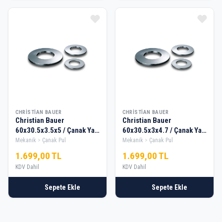
CHRISTIAN BAUER
CHRISTIAN BAUER
Christian Bauer
Christian Bauer
60x30.5x3.5x5 / Çanak Yay
60x30.5x3x4.7 / Çanak Yay
/ Disk Yay — 10 Adet
/ Disk Yay — 10 Adet
Mekanik
Çanak Pul
Mekanik
Çanak Pul
1.699,00 TL
1.699,00 TL
KDV Dahil
KDV Dahil
Sepete Ekle
Sepete Ekle