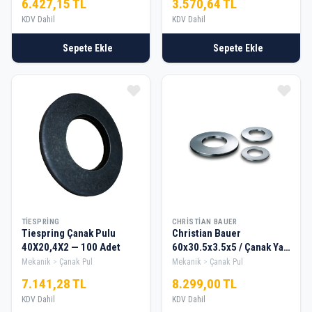
6.427,15 TL
3.570,64 TL
KDV Dahil
KDV Dahil
Sepete Ekle
Sepete Ekle
TIESPRING
CHRISTIAN BAUER
Tiespring Çanak Pulu
Christian Bauer
40X20,4X2 — 100 Adet
60x30.5x3.5x5 / Çanak Yay
/ Disk Yay — 50 Adet
Mekanik
Çanak Pul
Mekanik
Çanak Pul
7.141,28 TL
8.299,00 TL
KDV Dahil
KDV Dahil