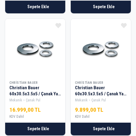
Sepete Ekle
Sepete Ekle
CHRISTIAN BAUER
CHRISTIAN BAUER
Christian Bauer
Christian Bauer
60x30.5x3.5x5 / Çanak Yay
60x30.5x3.5x5 / Çanak Yay
/ Disk Yay — 100 Adet
/ Disk Yay — 60 Adet
Mekanik
Çanak Pul
Mekanik
Çanak Pul
16.999,00 TL
9.899,00 TL
KDV Dahil
KDV Dahil
Sepete Ekle
Sepete Ekle