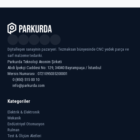
Dijitalleşen sanayinin pazaryeri. Tezmaksan bünyesinde CNC yedek parça ve
sarf malzeme tedariki.
Parkurda Teknoloji Anonim Şirketi
Abdi İpekçi Caddesi No: 129, 34040 Bayrampaşa / İstanbul
Mersis Numarası : 0721095035200001
0 (850) 515 00 10
info@parkurda.com
Kategoriler
Elektrik & Elektronik
Mekanik
Endüstriyel Otomasyon
Rulman
Test & Ölçüm Aletleri