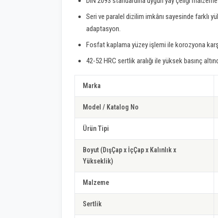
DIN 2093 standardına uygun yay çeliği malzeme i
Seri ve paralel dizilim imkânı sayesinde farklı
adaptasyon.
Fosfat kaplama yüzey işlemi ile korozyona karşı
42-52 HRC sertlik aralığı ile yüksek basınç altı
Marka
Model / Katalog No
Ürün Tipi
Boyut (DışÇap x İçÇap x Kalınlık x
Yükseklik)
Malzeme
Sertlik