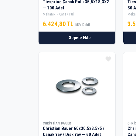
Tiespring Çanak Pulu 35,5X18,3X2
Ties
— 100 Adet
50 A
Mekanik
Çanak Pul
Meka
6.424,80 TL
3.
KDV Dahil
Sepete Ekle
CHRISTIAN BAUER
CHRI
Christian Bauer 60x30.5x3.5x5 /
Chri
Çanak Yay / Disk Yay — 60 Adet
Çana