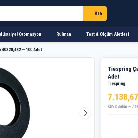
Ara
düstriyel Otomasyon
Rulman
Test & Ölçüm Aletleri
u 40X20,4X2 — 100 Adet
lu 40X20,4X2 — 100 Adet
Tiespring Ç
Adet
Tiespring
7.138,67
KDV Dahildir — 7.1