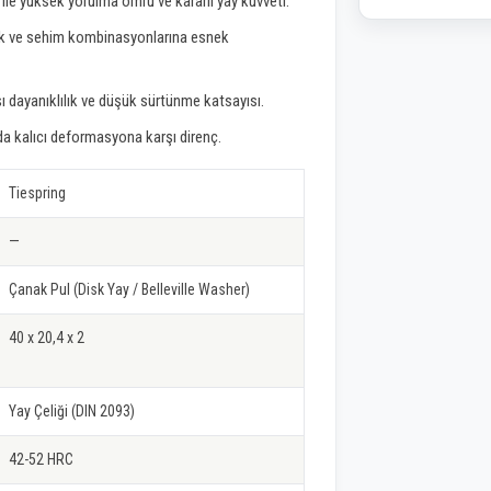
le yüksek yorulma ömrü ve kararlı yay kuvveti.
 yük ve sehim kombinasyonlarına esnek
 dayanıklılık ve düşük sürtünme katsayısı.
nda kalıcı deformasyona karşı direnç.
Tiespring
—
Çanak Pul (Disk Yay / Belleville Washer)
40 x 20,4 x 2
Yay Çeliği (DIN 2093)
42-52 HRC