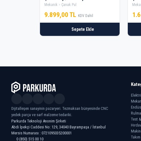
Mekanik
Çanak Pul
Meka
9.899,00 TL
1.
KDV Dahil
Sepete Ekle
Kate
Elektr
Mekan
Endüs
Dijitalleşen sanayinin pazaryeri. Tezmaksan bünyesinde CNC
Rulma
yedek parça ve sarf malzeme tedariki.
Test &
Parkurda Teknoloji Anonim Şirketi
Hırdav
Abdi İpekçi Caddesi No: 129, 34040 Bayrampaşa / İstanbul
Makin
Mersis Numarası : 0721095035200001
Takım
0 (850) 515 00 10