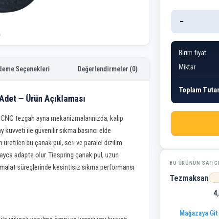
−
Birim fiyat
Miktar
deme Seçenekleri
Değerlendirmeler (0)
Toplam Tuta
 Adet — Ürün Açıklaması
 CNC tezgah ayna mekanizmalarınızda, kalıp
 kuvveti ile güvenilir sıkma basıncı elde
üretilen bu çanak pul, seri ve paralel dizilim
layca adapte olur. Tiespring çanak pul, uzun
BU ÜRÜNÜN SATIC
ı imalat süreçlerinde kesintisiz sıkma performansı
Tezmaksan
4
Mağazaya Git