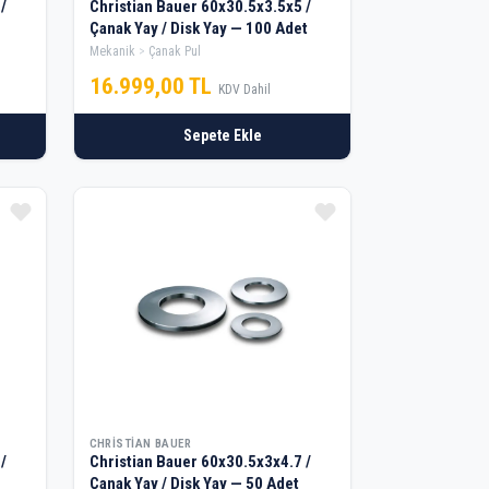
/
Christian Bauer 60x30.5x3.5x5 /
Çanak Yay / Disk Yay — 100 Adet
Mekanik
Çanak Pul
16.999,00 TL
KDV Dahil
Sepete Ekle
CHRISTIAN BAUER
/
Christian Bauer 60x30.5x3x4.7 /
Çanak Yay / Disk Yay — 50 Adet