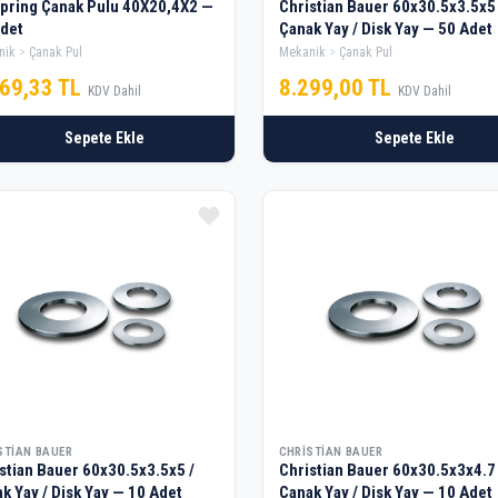
pring Çanak Pulu 40X20,4X2 —
Christian Bauer 60x30.5x3.5x5 
det
Çanak Yay / Disk Yay — 50 Adet
nik
Çanak Pul
Mekanik
Çanak Pul
569,33 TL
8.299,00 TL
KDV Dahil
KDV Dahil
Sepete Ekle
Sepete Ekle
STIAN BAUER
CHRISTIAN BAUER
stian Bauer 60x30.5x3.5x5 /
Christian Bauer 60x30.5x3x4.7 
k Yay / Disk Yay — 10 Adet
Çanak Yay / Disk Yay — 10 Adet