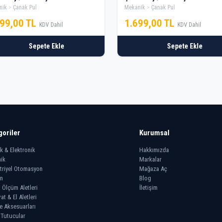
nik
Çanak Pul
Mekanik
Çanak Pul
699,00 TL
1.699,00 TL
KDV Dahil
KDV Dahil
Sepete Ekle
Sepete Ekle
goriler
Kurumsal
ik & Elektronik
Hakkımızda
ik
Markalar
triyel Otomasyon
Mağaza Aç
n
Blog
 Ölçüm Aletleri
İletişim
at & El Aletleri
e Aksesuarları
 Tutucular