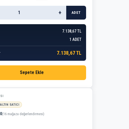
+
ADET
7.138,67 TL
1
ADET
7.138,67 TL
r
Sepete Ekle
ISI
ALTIN SATICI
,0
(16 mağaza değerlendirmesi)