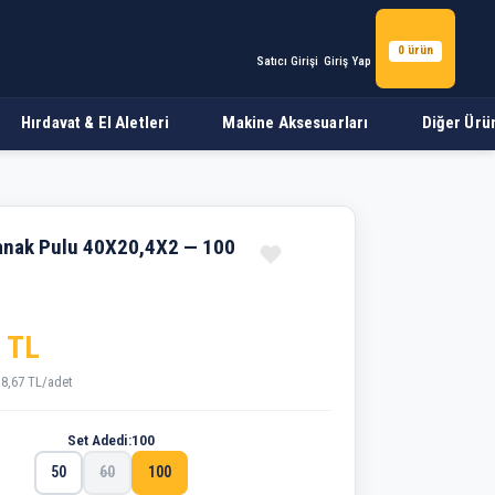
0 ürün
Satıcı Girişi
Giriş Yap
Hırdavat & El Aletleri
Makine Aksesuarları
Diğer Ürü
anak Pulu 40X20,4X2 — 100
 TL
38,67 TL/adet
Set Adedi:
100
50
60
100