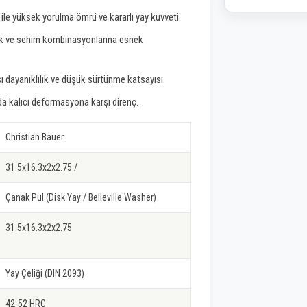
le yüksek yorulma ömrü ve kararlı yay kuvveti.
 yük ve sehim kombinasyonlarına esnek
 dayanıklılık ve düşük sürtünme katsayısı.
nda kalıcı deformasyona karşı direnç.
Christian Bauer
31.5x16.3x2x2.75 /
Çanak Pul (Disk Yay / Belleville Washer)
31.5x16.3x2x2.75
Yay Çeliği (DIN 2093)
42-52 HRC