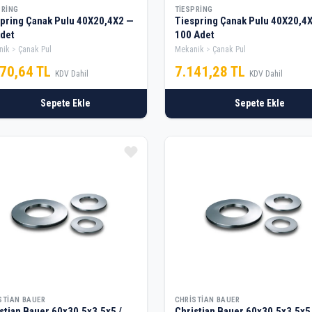
PRING
TIESPRING
pring Çanak Pulu 40X20,4X2 —
Tiespring Çanak Pulu 40X20,4
det
100 Adet
nik
Çanak Pul
Mekanik
Çanak Pul
570,64 TL
7.141,28 TL
KDV Dahil
KDV Dahil
Sepete Ekle
Sepete Ekle
STIAN BAUER
CHRISTIAN BAUER
stian Bauer 60x30.5x3.5x5 /
Christian Bauer 60x30.5x3.5x5 