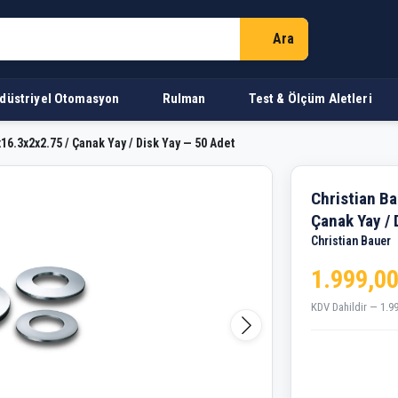
Ara
düstriyel Otomasyon
Rulman
Test & Ölçüm Aletleri
16.3x2x2.75 / Çanak Yay / Disk Yay — 50 Adet
5x16.3x2x2.75 / Çanak Yay /
Christian B
Çanak Yay / 
Christian Bauer
1.999,00
KDV Dahildir — 1.9