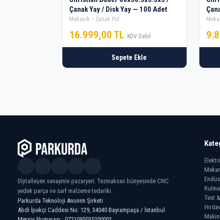
Çanak Yay / Disk Yay — 100 Adet
Çana
Mekanik
Çanak Pul
Meka
16.999,00 TL
9.
KDV Dahil
Sepete Ekle
Kate
Elektr
Mekan
Endüs
Dijitalleşen sanayinin pazaryeri. Tezmaksan bünyesinde CNC
Rulma
yedek parça ve sarf malzeme tedariki.
Test &
Parkurda Teknoloji Anonim Şirketi
Hırdav
Abdi İpekçi Caddesi No: 129, 34040 Bayrampaşa / İstanbul
Makin
Mersis Numarası : 0721095035200001