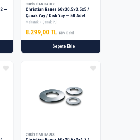
CHRISTIAN BAUER
X2 —
Christian Bauer 60x30.5x3.5x5 /
Çanak Yay / Disk Yay — 50 Adet
Mekanik
Çanak Pul
8.299,00 TL
KDV Dahil
Sepete Ekle
CHRISTIAN BAUER
/
Christian Bauer 60x30.5x3x4.7 /