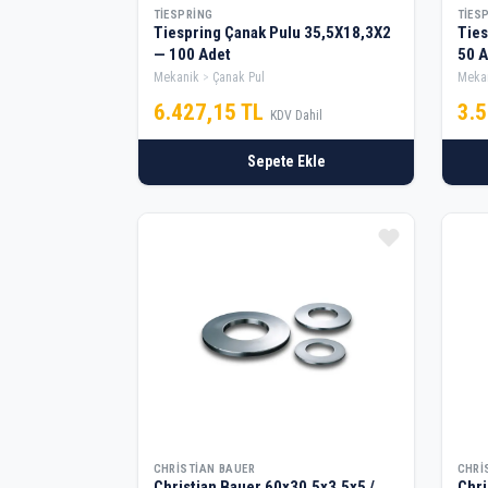
TIESPRING
TIES
Tiespring Çanak Pulu 35,5X18,3X2
Ties
— 100 Adet
50 A
Mekanik
Çanak Pul
Meka
6.427,15 TL
3.
KDV Dahil
Sepete Ekle
CHRISTIAN BAUER
CHRI
Christian Bauer 60x30.5x3.5x5 /
Chri