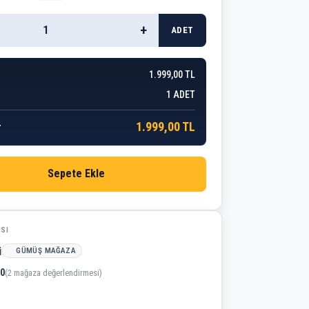
+
ADET
1.999,00 TL
1
ADET
1.999,00 TL
r
Sepete Ekle
ISI
i
GÜMÜŞ MAĞAZA
,0
(2 mağaza değerlendirmesi)