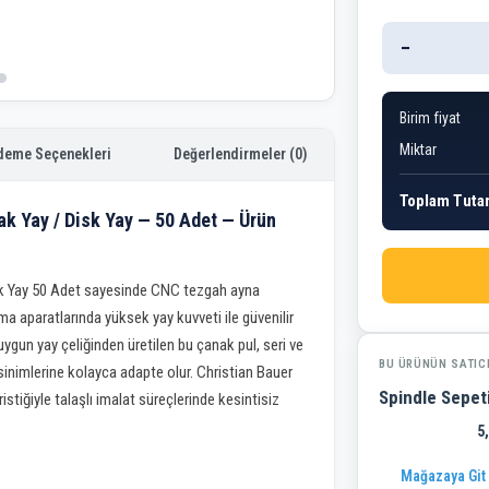
−
Birim fiyat
Miktar
deme Seçenekleri
Değerlendirmeler (0)
Toplam Tuta
ak Yay / Disk Yay — 50 Adet — Ürün
sk Yay 50 Adet sayesinde CNC tezgah ayna
a aparatlarında yüksek yay kuvveti ile güvenilir
ygun yay çeliğinden üretilen bu çanak pul, seri ve
BU ÜRÜNÜN SATIC
ksinimlerine kolayca adapte olur. Christian Bauer
Spindle Sepet
stiğiyle talaşlı imalat süreçlerinde kesintisiz
5
Mağazaya Git