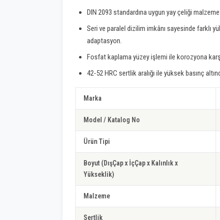
DIN 2093 standardına uygun yay çeliği malzeme i
Seri ve paralel dizilim imkânı sayesinde farklı
adaptasyon.
Fosfat kaplama yüzey işlemi ile korozyona karşı
42-52 HRC sertlik aralığı ile yüksek basınç altı
Marka
Model / Katalog No
Ürün Tipi
Boyut (DışÇap x İçÇap x Kalınlık x
Yükseklik)
Malzeme
Sertlik