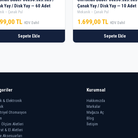
k Yay / Disk Yay — 60 Adet
Çanak Yay / Disk Yay — 10 Adet
nik
Çanak Pul
Mekanik
Çanak Pul
899,00 TL
1.699,00 TL
KDV Dahil
KDV Dahil
Sepete Ekle
Sepete Ekle
goriler
Kurumsal
ik & Elektronik
Hakkımızda
ik
Markalar
triyel Otomasyon
Mağaza Aç
n
Blog
 Ölçüm Aletleri
İletişim
at & El Aletleri
e Aksesuarları