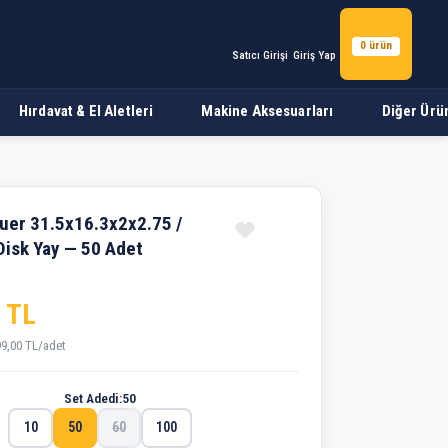
0 ürün
Satıcı Girişi
Giriş Yap
Hırdavat & El Aletleri
Makine Aksesuarları
Diğer Ürü
 Disk Yay — 50 Adet
auer 31.5x16.3x2x2.75 /
Disk Yay — 50 Adet
 TL
99,00 TL/adet
Set Adedi:
50
10
50
60
100