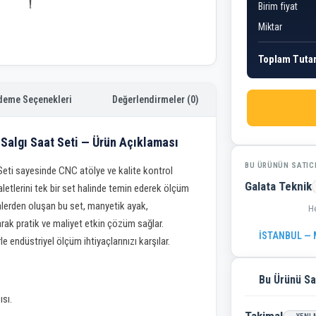
Birim fiyat
Miktar
Toplam Tuta
deme Seçenekleri
Değerlendirmeler (0)
algı Saat Seti — Ürün Açıklaması
BU ÜRÜNÜN SATIC
ti sayesinde CNC atölye ve kalite kontrol
Galata Teknik
etlerini tek bir set halinde temin ederek ölçüm
şenlerden oluşan bu set, manyetik ayak,
H
arak pratik ve maliyet etkin çözüm sağlar.
İSTANBUL — M
 endüstriyel ölçüm ihtiyaçlarınızı karşılar.
Bu Ürünü Sa
ısı.