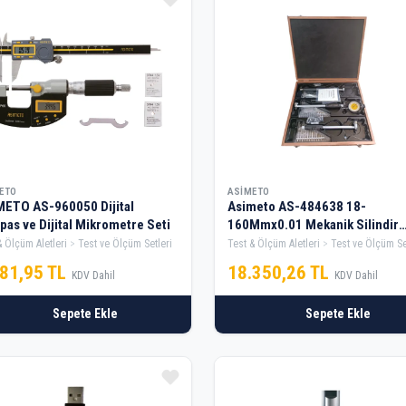
ETO
ASIMETO
ETO AS-960050 Dijital
Asimeto AS-484638 18-
as ve Dijital Mikrometre Seti
160Mmx0.01 Mekanik Silindir
Komparatör Seti
& Ölçüm Aletleri
Test ve Ölçüm Setleri
Test & Ölçüm Aletleri
Test ve Ölçüm Se
181,95 TL
18.350,26 TL
KDV Dahil
KDV Dahil
Sepete Ekle
Sepete Ekle