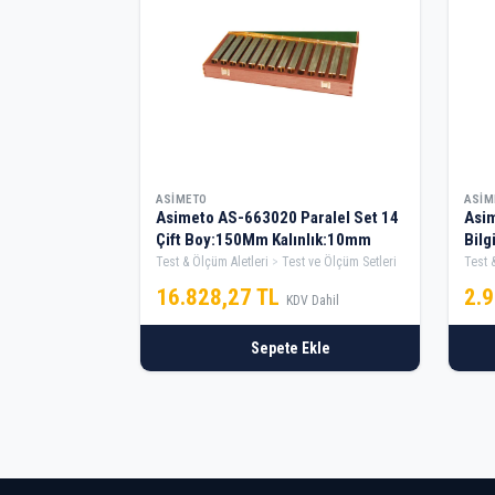
ASIMETO
ASIM
Asimeto AS-663020 Paralel Set 14
Asi
Çift Boy:150Mm Kalınlık:10mm
Bilgi
Test & Ölçüm Aletleri
Test ve Ölçüm Setleri
Test 
16.828,27 TL
2.
KDV Dahil
Sepete Ekle