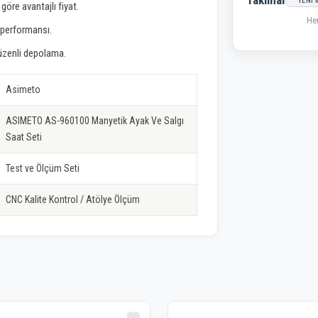
Takimal
YENI
 göre avantajlı fiyat.
He
m performansı.
üzenli depolama.
Asimeto
ASIMETO AS-960100 Manyetik Ayak Ve Salgı
Saat Seti
Test ve Ölçüm Seti
CNC Kalite Kontrol / Atölye Ölçüm