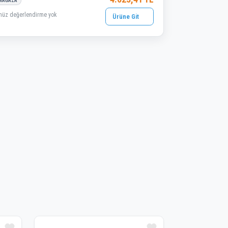
 MAĞAZA
nüz değerlendirme yok
Ürüne Git