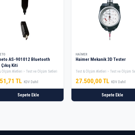
ETO
HAIMER
meto AS-901012 Bluetooth
Haimer Mekanik 3D Tester
 Çıkış Kiti
& Ölçüm Aletleri
Test ve Ölçüm Setleri
Test & Ölçüm Aletleri
Test ve Ölçüm Se
951,71 TL
27.500,00 TL
KDV Dahil
KDV Dahil
Sepete Ekle
Sepete Ekle