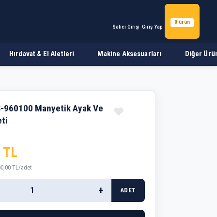
0 ürün
Satıcı Girişi
Giriş Yap
Hırdavat & El Aletleri
Makine Aksesuarları
Diğer Ürü
t Seti
-960100 Manyetik Ayak Ve
eti
 TL
00,00 TL/adet
+
ADET