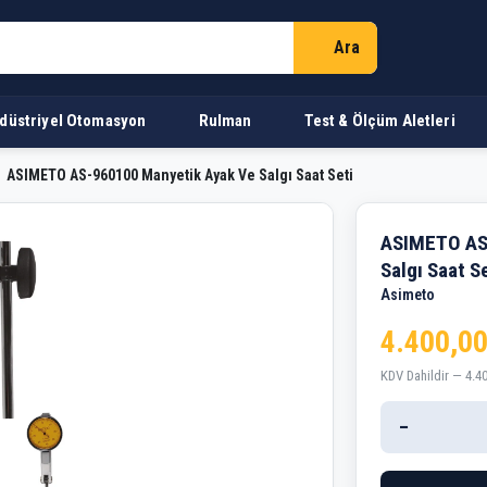
Ara
düstriyel Otomasyon
Rulman
Test & Ölçüm Aletleri
ASIMETO AS-960100 Manyetik Ayak Ve Salgı Saat Seti
Manyetik Ayak Ve Salgı Saa
ASIMETO AS
Salgı Saat S
Asimeto
4.400,00
KDV Dahildir — 4.4
−