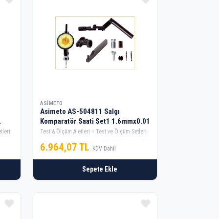
ASIMETO
Asimeto AS-504811 Salgı
Komparatör Saati Set1 1.6mmx0.01
tleri
Test & Ölçüm Aletleri
Test ve Ölçüm Setleri
6.964,07 TL
KDV Dahil
Sepete Ekle