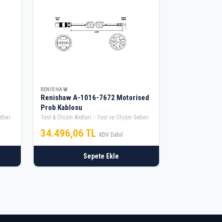
RENISHAW
Renishaw A-1016-7672 Motorised
Prob Kablosu
tleri
Test & Ölçüm Aletleri
Test ve Ölçüm Setleri
34.496,06 TL
KDV Dahil
Sepete Ekle