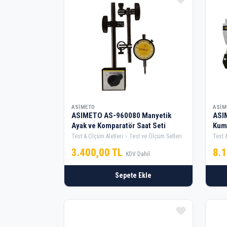
ASIMETO
ASIM
ASIMETO AS-960080 Manyetik
ASIM
Ayak ve Komparatör Saat Seti
Kump
Test & Ölçüm Aletleri
Test ve Ölçüm Setleri
Test 
3.400,00 TL
8.
KDV Dahil
Sepete Ekle