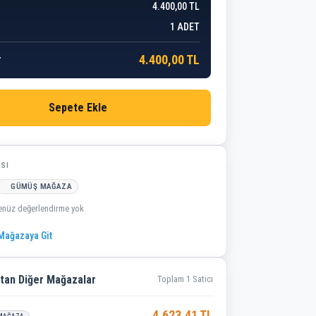
4.400,00 TL
1
ADET
4.400,00 TL
r
Sepete Ekle
ISI
GÜMÜŞ MAĞAZA
enüz değerlendirme yok
ağazaya Git
tan Diğer Mağazalar
Toplam 1 Satıcı
4.623,41 TL