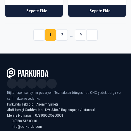
Sepete Ekle
Sepete Ekle
1
2
9
…
Dijitalleşen sanayinin pazaryeri. Tezmaksan bünyesinde CNC yedek parça ve
sarf malzeme tedariki.
Parkurda Teknoloji Anonim Şirketi
Abdi İpekçi Caddesi No: 129, 34040 Bayrampaşa / İstanbul
Mersis Numarası : 0721095035200001
0 (850) 515 00 10
info@parkurda.com