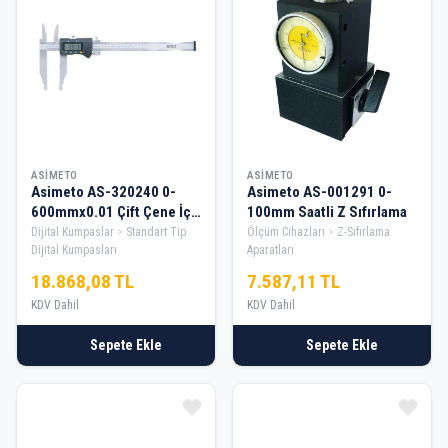
ASIMETO
ASIMETO
Asimeto AS-320240 0-
Asimeto AS-001291 0-
600mmx0.01 Çift Çene İç
100mm Saatli Z Sıfırlama
Çap Dijital Kumpas
Dijital Kumpaslar
Standart Tip
Ölçüm Cihazları
Z-Sıfırlama
Dijital Kumpasları
Aparatları
18.868,08 TL
7.587,11 TL
KDV Dahil
KDV Dahil
Sepete Ekle
Sepete Ekle