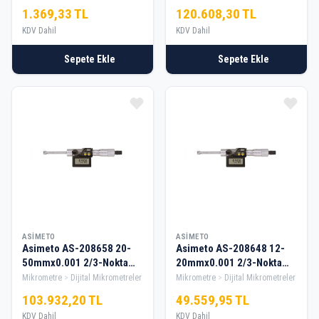
1.369,33 TL
120.608,30 TL
KDV Dahil
KDV Dahil
Sepete Ekle
Sepete Ekle
ASIMETO
ASIMETO
Asimeto AS-208658 20-
Asimeto AS-208648 12-
50mmx0.001 2/3-Nokta
20mmx0.001 2/3-Nokta
Temaslı Dijital Mikrometre
Temaslı Dijital Mikrometre
Mikrometre
Dijital Mikrometreler
Mikrometre
Dijital Mikrometreler
103.932,20 TL
49.559,95 TL
KDV Dahil
KDV Dahil