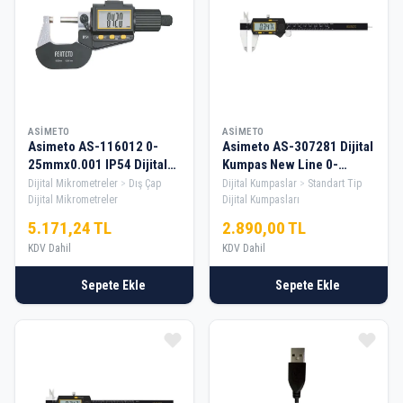
ASIMETO
ASIMETO
Asimeto AS-116012 0-
Asimeto AS-307281 Dijital
25mmx0.001 IP54 Dijital
Kumpas New Line 0-
Dış Çap Mikrometre
200mmx0.01
Dijital Mikrometreler
Dış Çap
Dijital Kumpaslar
Standart Tip
Dijital Mikrometreler
Dijital Kumpasları
5.171,24 TL
2.890,00 TL
KDV Dahil
KDV Dahil
Sepete Ekle
Sepete Ekle