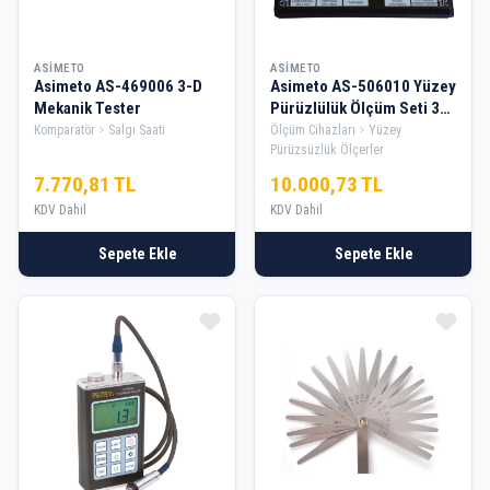
ASIMETO
ASIMETO
Asimeto AS-469006 3-D
Asimeto AS-506010 Yüzey
Mekanik Tester
Pürüzlülük Ölçüm Seti 30
Parça
Komparatör
Salgı Saati
Ölçüm Cihazları
Yüzey
Pürüzsüzlük Ölçerler
7.770,81 TL
10.000,73 TL
KDV Dahil
KDV Dahil
Sepete Ekle
Sepete Ekle