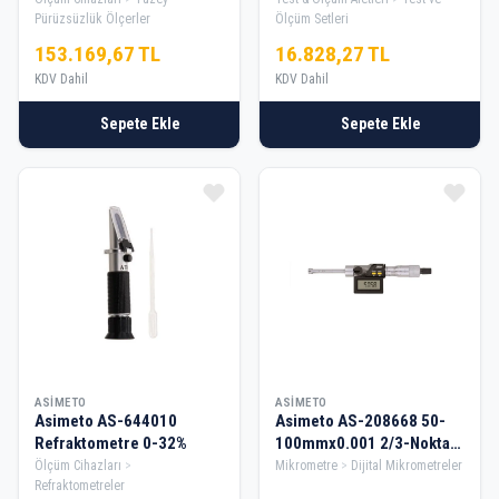
Pürüzsüzlük Ölçerler
Ölçüm Setleri
153.169,67 TL
16.828,27 TL
KDV Dahil
KDV Dahil
Sepete Ekle
Sepete Ekle
ASIMETO
ASIMETO
Asimeto AS-644010
Asimeto AS-208668 50-
Refraktometre 0-32%
100mmx0.001 2/3-Nokta
Temaslı Dijital Mikrometre
Ölçüm Cihazları
Mikrometre
Dijital Mikrometreler
Refraktometreler