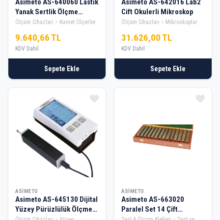
Asimeto AS-640060 Lastik
Asimeto AS-642016 Lab2
Yanak Sertlik Ölçme
Cift Okulerli Mikroskop
Cihazı (Shore A)
Ölçüm Cihazları
Kuvvet Ölçerler
Ölçüm Cihazları
Mikroskoplar
9.640,66 TL
31.626,00 TL
KDV Dahil
KDV Dahil
Sepete Ekle
Sepete Ekle
ASIMETO
ASIMETO
Asimeto AS-645130 Dijital
Asimeto AS-663020
Yüzey Pürüzlülük Ölçme
Paralel Set 14 Çift
Cihazı
Boy:150Mm Kalınlık:10mm
Ölçüm Cihazları
Yüzey
Test & Ölçüm Aletleri
Test ve