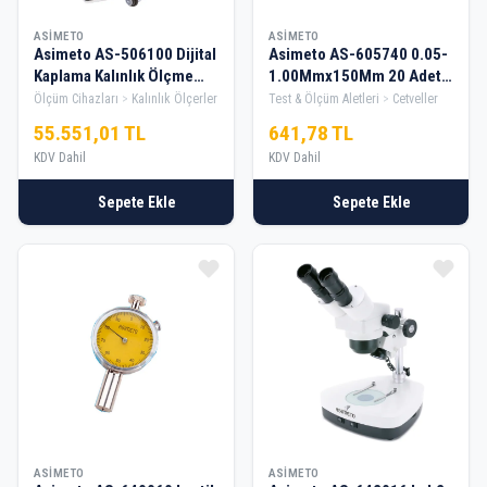
ASIMETO
ASIMETO
Asimeto AS-506100 Dijital
Asimeto AS-605740 0.05-
Kaplama Kalınlık Ölçme
1.00Mmx150Mm 20 Adet
Cihazı
Filler Çakısı
Ölçüm Cihazları
Kalınlık Ölçerler
Test & Ölçüm Aletleri
Cetveller
55.551,01 TL
641,78 TL
KDV Dahil
KDV Dahil
Sepete Ekle
Sepete Ekle
ASIMETO
ASIMETO