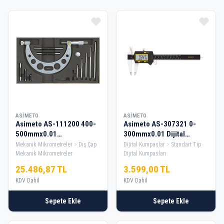
Ürün Listesi
ASIMETO
ASIMETO
Asimeto AS-111200 400-
Asimeto AS-307321 0-
500mmx0.01
300mmx0.01 Dijital
Değiştirilebilir Mekanik
Kumpas New Line
Mekanik Mikrometreler
Dış Çap
Dijital Kumpaslar
Standart Tip
Mikrometre
Mekanik Mikrometreler
Dijital Kumpasları
25.486,87 TL
3.599,00 TL
KDV Dahil
KDV Dahil
Sepete Ekle
Sepete Ekle