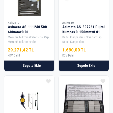
ASIMETO
ASIMETO
Asimeto AS-111240 500-
Asimeto AS-307261 Dijital
600mmx0.01
Kumpas 0-150mmx0.01
Değiştirilebilir Mekanik
Mekanik Mikrometreler
Dış Çap
Dijital Kumpaslar
Standart Tip
Mikrometre
Mekanik Mikrometreler
Dijital Kumpasları
29.271,42 TL
1.690,00 TL
KDV Dahil
KDV Dahil
Sepete Ekle
Sepete Ekle