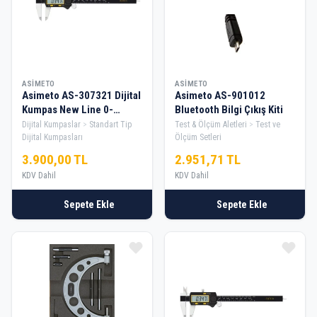
ASIMETO
ASIMETO
Asimeto AS-307321 Dijital
Asimeto AS-901012
Kumpas New Line 0-
Bluetooth Bilgi Çıkış Kiti
300mmx0.01
Dijital Kumpaslar
Standart Tip
Test & Ölçüm Aletleri
Test ve
Dijital Kumpasları
Ölçüm Setleri
3.900,00 TL
2.951,71 TL
KDV Dahil
KDV Dahil
Sepete Ekle
Sepete Ekle