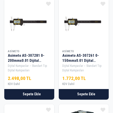
ASIMETO
ASIMETO
Asimeto AS-307281 0-
Asimeto AS-307261 0-
200mmx0.01 Dijital
150mmx0.01 Dijital
Kumpas New Line
Kumpas New Line
Dijital Kumpaslar
Standart Tip
Dijital Kumpaslar
Standart Tip
Dijital Kumpasları
Dijital Kumpasları
2.498,00 TL
1.772,00 TL
KDV Dahil
KDV Dahil
Sepete Ekle
Sepete Ekle