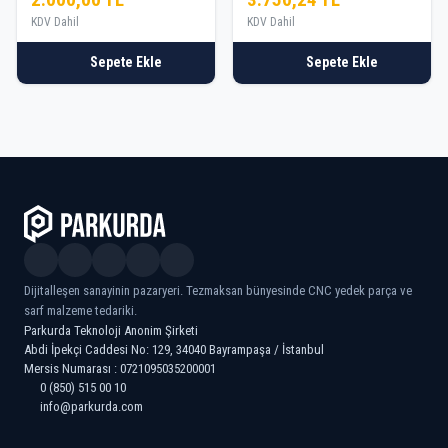
KDV Dahil
KDV Dahil
Sepete Ekle
Sepete Ekle
Dijitalleşen sanayinin pazaryeri. Tezmaksan bünyesinde CNC yedek parça ve
sarf malzeme tedariki.
Parkurda Teknoloji Anonim Şirketi
Abdi İpekçi Caddesi No: 129, 34040 Bayrampaşa / İstanbul
Mersis Numarası : 0721095035200001
0 (850) 515 00 10
info@parkurda.com