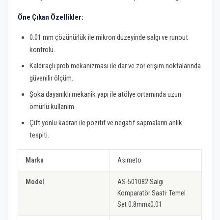
Öne Çıkan Özellikler:
0.01 mm çözünürlük ile mikron düzeyinde salgı ve runout
kontrolü.
Kaldıraçlı prob mekanizması ile dar ve zor erişim noktalarında
güvenilir ölçüm.
Şoka dayanıklı mekanik yapı ile atölye ortamında uzun
ömürlü kullanım.
Çift yönlü kadran ile pozitif ve negatif sapmaların anlık
tespiti.
Marka
Asimeto
Model
AS-501082 Salgı
Komparatör Saati· Temel
Set 0.8mmx0.01