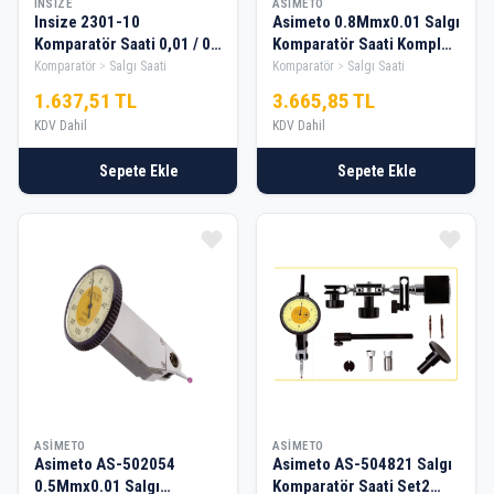
INSIZE
ASIMETO
Insize 2301-10
Asimeto 0.8Mmx0.01 Salgı
Komparatör Saati 0,01 / 0-
Komparatör Saati Komple
10 Kulaklı
Set
Komparatör
Salgı Saati
Komparatör
Salgı Saati
1.637,51 TL
3.665,85 TL
KDV Dahil
KDV Dahil
Sepete Ekle
Sepete Ekle
ASIMETO
ASIMETO
Asimeto AS-502054
Asimeto AS-504821 Salgı
0.5Mmx0.01 Salgı
Komparatör Saati Set2