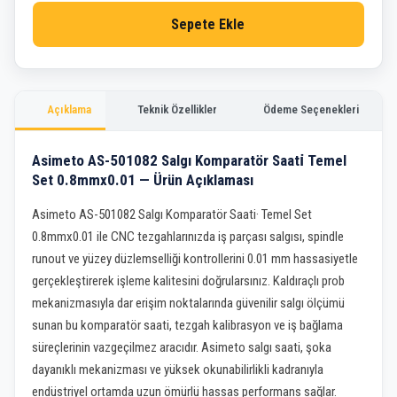
Sepete Ekle
Açıklama
Teknik Özellikler
Ödeme Seçenekleri
Asimeto AS-501082 Salgı Komparatör Saati̇ Temel
Set 0.8mmx0.01 — Ürün Açıklaması
Asimeto AS-501082 Salgı Komparatör Saati· Temel Set
0.8mmx0.01 ile CNC tezgahlarınızda iş parçası salgısı, spindle
runout ve yüzey düzlemselliği kontrollerini 0.01 mm hassasiyetle
gerçekleştirerek işleme kalitesini doğrularsınız. Kaldıraçlı prob
mekanizmasıyla dar erişim noktalarında güvenilir salgı ölçümü
sunan bu komparatör saati, tezgah kalibrasyon ve iş bağlama
süreçlerinin vazgeçilmez aracıdır. Asimeto salgı saati, şoka
dayanıklı mekanizması ve yüksek okunabilirlikli kadranıyla
endüstriyel ortamda uzun ömürlü hassas performans sağlar.