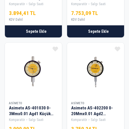
Komparatör Saati (Dikey)
1.6Mmx0.01
Komparatör
Salgı Saati
Komparatör
Salgı Saati
3.894,41 TL
7.753,09 TL
KDV Dahil
KDV Dahil
Sepete Ekle
Sepete Ekle
ASIMETO
ASIMETO
Asimeto AS-401030 0-
Asimeto AS-402200 0-
3Mmx0.01 Agd1 Küçük
20Mmx0.01 Agd2
Çap Komparatör Saatı
Komparatör Saatı
Komparatör
Salgı Saati
Komparatör
Salgı Saati
Sap:8mm
Sap:8mm
2.000,00 TL
3.750,24 TL