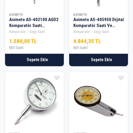
ASIMETO
ASIMETO
Asimeto AS-402100 AGD2
Asimeto AS-405950 Di̇ji̇tal
Komparatör Saati
Komparatör Saati̇ Ve
Sap:8mm 0-10mmx0.01
Aktarım Kiti 0-
Komparatör
Salgı Saati
Komparatör
Salgı Saati
12.5mmx0.01
1.580,00 TL
4.844,35 TL
KDV Dahil
KDV Dahil
Sepete Ekle
Sepete Ekle