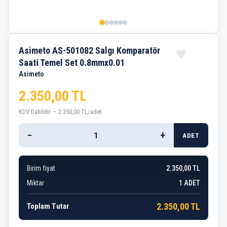
Asimeto AS-501082 Salgı Komparatör
Saati̇ Temel Set 0.8mmx0.01
Asimeto
2.350,00 TL
KDV Dahildir — 2.350,00 TL/adet
−
+
ADET
Birim fiyat
2.350,00 TL
Miktar
1
ADET
2.350,00 TL
Toplam Tutar