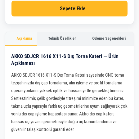
Sepete Ekle
Açıklama
Teknik Özellikler
Ödeme Seçenekleri
AKKO SDJCR 1616 X11-S Dış Torna Kateri — Ürün
Açıklaması
AKKO SDJCR 1616 X11-S Dış Torna Kateri sayesinde CNC torna
tezgahınızda dış çap tornalama, alın işleme ve profil tornalama
operasyonlarını yüksek rijitlik ve hassasiyetle gerçekleştirirsiniz.
Sertleştirilmiş çelik gövdesiyle titreşimi minimize eden bu kater,
takma uçlu yapısıyla farklı uç geometrilerine uyum sağlayarak çok
yönlü dış çap işleme kapasitesi sunar. Akko dış çap kateri,
hassas uç yuvası geometrisiyle doğru uç konumlandırma ve
güvenilir talaş kontrolü garanti eder.