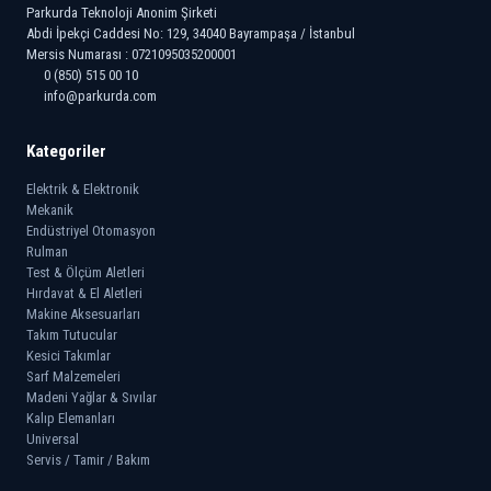
Parkurda Teknoloji Anonim Şirketi
Abdi İpekçi Caddesi No: 129, 34040 Bayrampaşa / İstanbul
Mersis Numarası : 0721095035200001
0 (850) 515 00 10
info@parkurda.com
Kategoriler
Elektrik & Elektronik
Mekanik
Endüstriyel Otomasyon
Rulman
Test & Ölçüm Aletleri
Hırdavat & El Aletleri
Makine Aksesuarları
Takım Tutucular
Kesici Takımlar
Sarf Malzemeleri
Madeni Yağlar & Sıvılar
Kalıp Elemanları
Universal
Servis / Tamir / Bakım