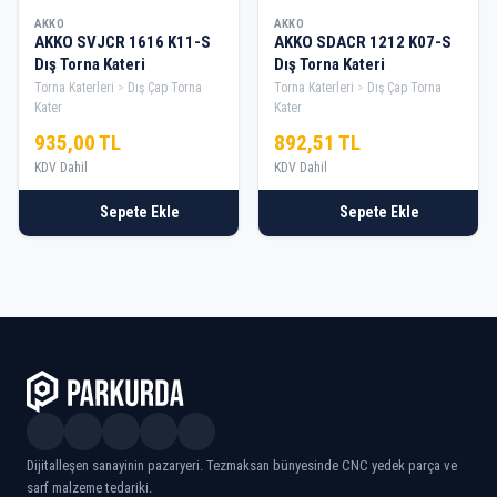
AKKO
AKKO
AKKO SVJCR 1616 K11-S
AKKO SDACR 1212 K07-S
Dış Torna Kateri
Dış Torna Kateri
Torna Katerleri
Dış Çap Torna
Torna Katerleri
Dış Çap Torna
Kater
Kater
935,00 TL
892,51 TL
KDV Dahil
KDV Dahil
Sepete Ekle
Sepete Ekle
Dijitalleşen sanayinin pazaryeri. Tezmaksan bünyesinde CNC yedek parça ve
sarf malzeme tedariki.