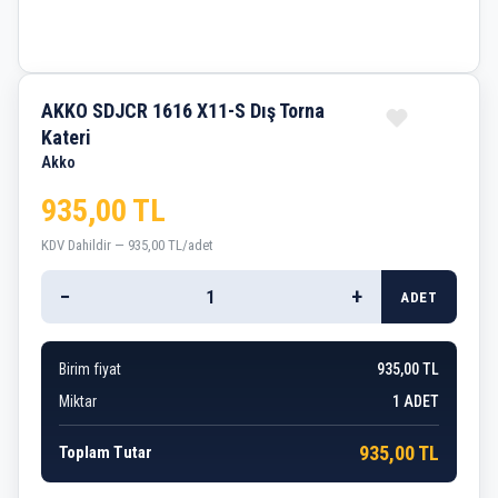
AKKO SDJCR 1616 X11-S Dış Torna
Kateri
Akko
935,00 TL
KDV Dahildir — 935,00 TL/adet
−
+
ADET
Birim fiyat
935,00 TL
Miktar
1
ADET
935,00 TL
Toplam Tutar