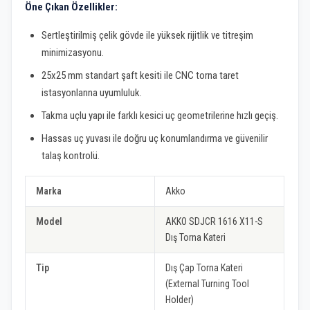
Öne Çıkan Özellikler:
Sertleştirilmiş çelik gövde ile yüksek rijitlik ve titreşim
minimizasyonu.
25x25 mm standart şaft kesiti ile CNC torna taret
istasyonlarına uyumluluk.
Takma uçlu yapı ile farklı kesici uç geometrilerine hızlı geçiş.
Hassas uç yuvası ile doğru uç konumlandırma ve güvenilir
talaş kontrolü.
Marka
Akko
Model
AKKO SDJCR 1616 X11-S
Dış Torna Kateri
Tip
Dış Çap Torna Kateri
(External Turning Tool
Holder)