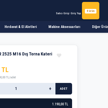
0 ürün
Satıcı Girişi
Giriş Yap
Hırdavat & El Aletleri
Makine Aksesuarları
Diğer Ürü
2525 M16 Dış Torna Kateri
 TL
90,00 TL/adet
+
ADET
1.190,00 TL