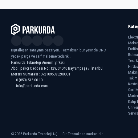
Kate
Elektr
Mekan
Endüs
Dijitalleşen sanayinin pazaryeri. Tezmaksan bünyesinde CNC
Rulma
yedek parça ve sarf malzeme tedariki.
Test &
Parkurda Teknoloji Anonim Şirketi
Hırdav
Abdi İpekçi Caddesi No: 129, 34040 Bayrampaşa / İstanbul
Makin
Mersis Numarası : 0721095035200001
Takım
0 (850) 515 00 10
Kesici
info@parkurda.com
Sarf M
Madeni
Kalıp 
Univer
Servis
© 2026 Parkurda Teknoloji A.Ş. — Bir Tezmaksan markasıdır.