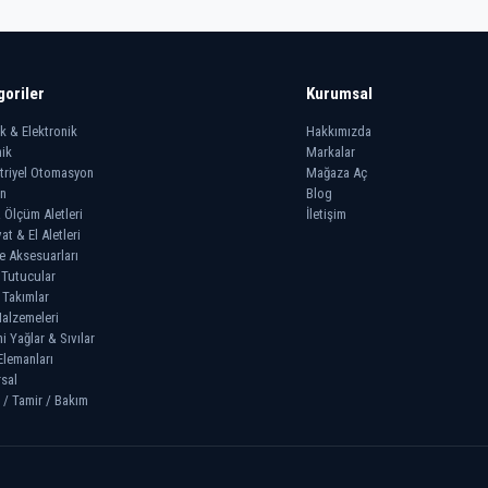
goriler
Kurumsal
ik & Elektronik
Hakkımızda
ik
Markalar
triyel Otomasyon
Mağaza Aç
n
Blog
 Ölçüm Aletleri
İletişim
at & El Aletleri
e Aksesuarları
 Tutucular
 Takımlar
alzemeleri
 Yağlar & Sıvılar
Elemanları
sal
 / Tamir / Bakım