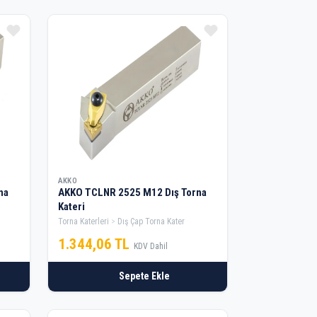
AKKO
na
AKKO TCLNR 2525 M12 Dış Torna
Kateri
Torna Katerleri
Dış Çap Torna Kater
1.344,06 TL
KDV Dahil
Sepete Ekle