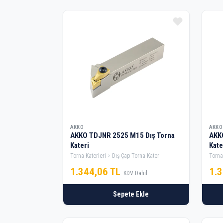
AKKO
AKKO
AKKO TDJNR 2525 M15 Dış Torna
AKK
Kateri
Kate
Torna Katerleri
Dış Çap Torna Kater
Torna
1.344,06 TL
1.
KDV Dahil
Sepete Ekle