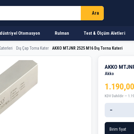
Ara
düstriyel Otomasyon
Rulman
Test & Ölçüm Aletleri
aterleri
Dış Çap Torna Kater
AKKO MTJNR 2525 M16 Dış Torna Kateri
6 Dış Torna Kateri
AKKO MTJNR 
Akko
1.190,00
KDV Dahildir — 1.1
−
Birim fiyat