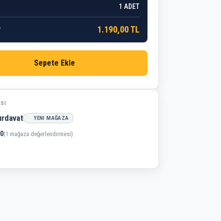
1
ADET
1.190,00 TL
r
Sepete Ekle
ISI
ırdavat
YENI MAĞAZA
,0
(1 mağaza değerlendirmesi)