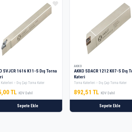
AKKO
O SVJCR 1616 K11-S Dış Torna
AKKO SDACR 1212 K07-S Dış T
ri
Kateri
 Katerleri
Dış Çap Torna Kater
Torna Katerleri
Dış Çap Torna Kater
5,00 TL
892,51 TL
KDV Dahil
KDV Dahil
Sepete Ekle
Sepete Ekle