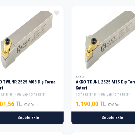
AKKO
O TWLNR 2525 M08 Dış Torna
AKKO TDJNL 2525 M15 Dış Tor
ri
Kateri
 Katerleri
Dış Çap Torna Kater
Torna Katerleri
Dış Çap Torna Kater
301,56 TL
1.190,00 TL
KDV Dahil
KDV Dahil
Sepete Ekle
Sepete Ekle