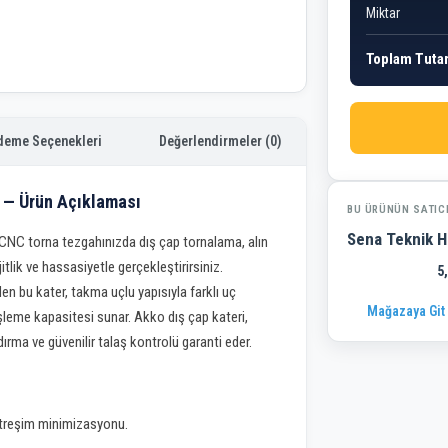
Miktar
Toplam Tuta
deme Seçenekleri
Değerlendirmeler (0)
 — Ürün Açıklaması
BU ÜRÜNÜN SATIC
Sena Teknik H
NC torna tezgahınızda dış çap tornalama, alın
tlik ve hassasiyetle gerçekleştirirsiniz.
5
den bu kater, takma uçlu yapısıyla farklı uç
Mağazaya Git
leme kapasitesi sunar. Akko dış çap kateri,
ma ve güvenilir talaş kontrolü garanti eder.
 titreşim minimizasyonu.