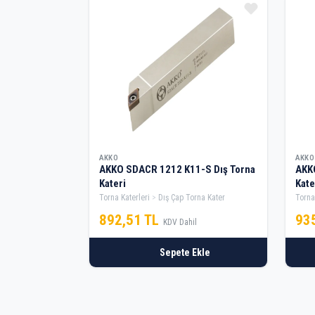
AKKO
AKKO
AKKO SDACR 1212 K11-S Dış Torna
AKK
Kateri
Kate
Torna Katerleri
Dış Çap Torna Kater
Torna
892,51 TL
93
KDV Dahil
Sepete Ekle