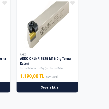
AKKO
orna
AKKO CKJNR 2525 M16 Dış Torna
Kateri
Torna Katerleri
Dış Çap Torna Kater
1.190,00 TL
KDV Dahil
Sepete Ekle