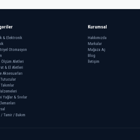
goriler
Kurumsal
ik & Elektronik
Hakkımızda
ik
Markalar
triyel Otomasyon
Mağaza Aç
n
Blog
 Ölçüm Aletleri
İletişim
at & El Aletleri
e Aksesuarları
 Tutucular
 Takımlar
alzemeleri
 Yağlar & Sıvılar
Elemanları
sal
 / Tamir / Bakım