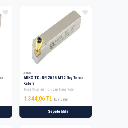
AKKO
na
AKKO TCLNR 2525 M12 Dış Torna
Kateri
Torna Katerleri
Dış Çap Torna Kater
1.344,06 TL
KDV Dahil
Sepete Ekle