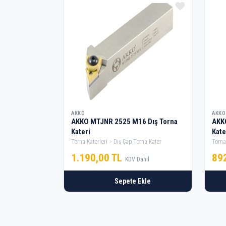
AKKO
AKKO
AKKO MTJNR 2525 M16 Dış Torna
AKK
Kateri
Kate
Torna Katerleri
Dış Çap Torna Kater
Torna
1.190,00 TL
89
KDV Dahil
Sepete Ekle