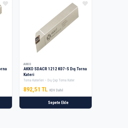
AKKO
orna
AKKO SDACR 1212 K07-S Dış Torna
Kateri
Torna Katerleri
Dış Çap Torna Kater
892,51 TL
KDV Dahil
Sepete Ekle