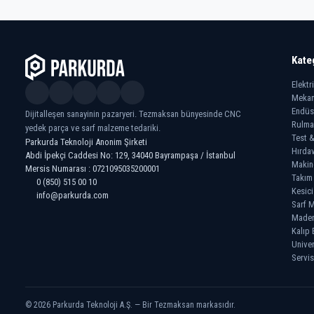
Kate
Elektr
Mekan
Endüs
Dijitalleşen sanayinin pazaryeri. Tezmaksan bünyesinde CNC
Rulma
yedek parça ve sarf malzeme tedariki.
Test &
Parkurda Teknoloji Anonim Şirketi
Hırdav
Abdi İpekçi Caddesi No: 129, 34040 Bayrampaşa / İstanbul
Makin
Mersis Numarası : 0721095035200001
Takım
0 (850) 515 00 10
Kesici
info@parkurda.com
Sarf M
Madeni
Kalıp 
Univer
Servis
© 2026 Parkurda Teknoloji A.Ş. — Bir Tezmaksan markasıdır.