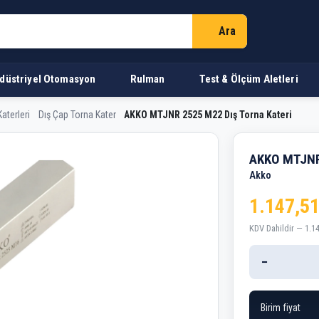
Ara
düstriyel Otomasyon
Rulman
Test & Ölçüm Aletleri
aterleri
Dış Çap Torna Kater
AKKO MTJNR 2525 M22 Dış Torna Kateri
2 Dış Torna Kateri
AKKO MTJNR 
Akko
1.147,51
KDV Dahildir — 1.1
−
Birim fiyat