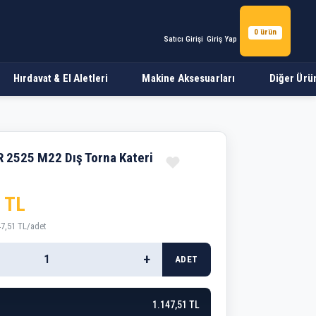
0 ürün
Satıcı Girişi
Giriş Yap
Hırdavat & El Aletleri
Makine Aksesuarları
Diğer Ürü
2525 M22 Dış Torna Kateri
 TL
47,51 TL/adet
+
ADET
1.147,51 TL