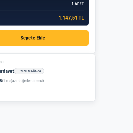
1
ADET
1.147,51 TL
r
Sepete Ekle
ISI
ırdavat
YENI MAĞAZA
,0
(1 mağaza değerlendirmesi)