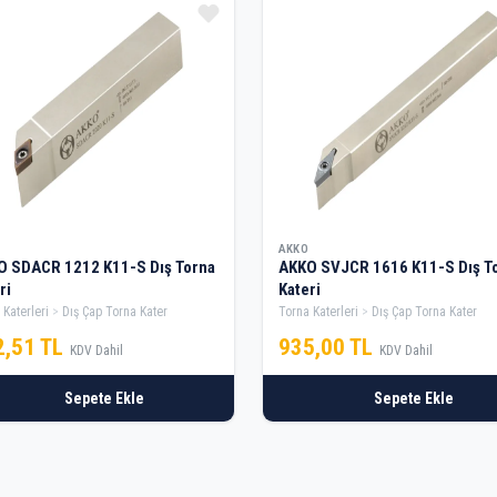
AKKO
O SDACR 1212 K11-S Dış Torna
AKKO SVJCR 1616 K11-S Dış T
ri
Kateri
 Katerleri
Dış Çap Torna Kater
Torna Katerleri
Dış Çap Torna Kater
2,51 TL
935,00 TL
KDV Dahil
KDV Dahil
Sepete Ekle
Sepete Ekle