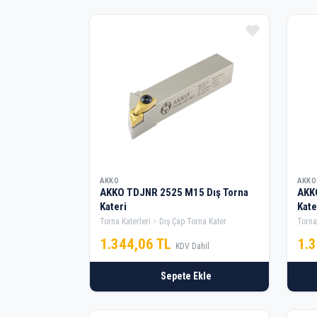
AKKO
AKKO
AKKO TDJNR 2525 M15 Dış Torna
AKK
Kateri
Kate
Torna Katerleri
Dış Çap Torna Kater
Torna
1.344,06 TL
1.
KDV Dahil
Sepete Ekle