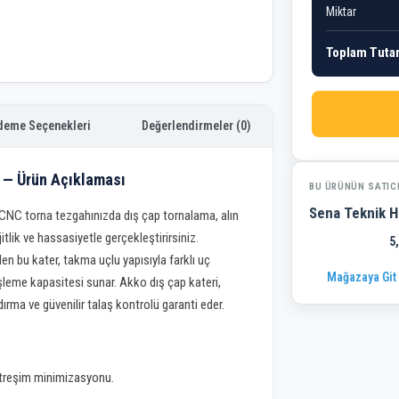
Miktar
Toplam Tuta
deme Seçenekleri
Değerlendirmeler (0)
 — Ürün Açıklaması
BU ÜRÜNÜN SATIC
Sena Teknik H
NC torna tezgahınızda dış çap tornalama, alın
tlik ve hassasiyetle gerçekleştirirsiniz.
5
den bu kater, takma uçlu yapısıyla farklı uç
Mağazaya Git
leme kapasitesi sunar. Akko dış çap kateri,
ma ve güvenilir talaş kontrolü garanti eder.
 titreşim minimizasyonu.