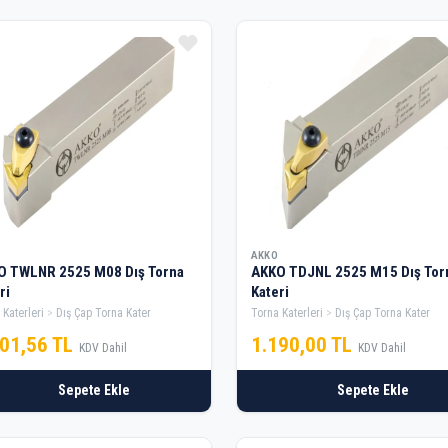
AKKO
O TWLNR 2525 M08 Dış Torna
AKKO TDJNL 2525 M15 Dış Tor
ri
Kateri
 Katerleri
Dış Çap Torna Kater
Torna Katerleri
Dış Çap Torna Kater
301,56 TL
1.190,00 TL
KDV Dahil
KDV Dahil
Sepete Ekle
Sepete Ekle