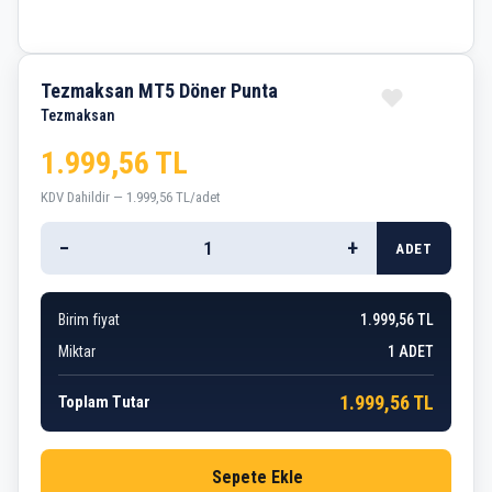
Tezmaksan MT5 Döner Punta
Tezmaksan
1.999,56 TL
KDV Dahildir — 1.999,56 TL/adet
−
+
ADET
Birim fiyat
1.999,56 TL
Miktar
1
ADET
1.999,56 TL
Toplam Tutar
Sepete Ekle