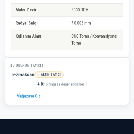
Maks. Devir
3000 RPM
Radyal Salgı
? 0.005 mm
Kullanım Alanı
CNC Torna / Konvansiyonel
Torna
BU ÜRÜNÜN SATICISI
Tezmaksan
ALTIN SATICI
4,0
(16 mağaza değerlendirmesi)
Mağazaya Git