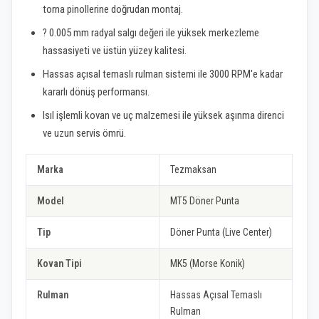
torna pinollerine doğrudan montaj.
? 0.005 mm radyal salgı değeri ile yüksek merkezleme
hassasiyeti ve üstün yüzey kalitesi.
Hassas açısal temaslı rulman sistemi ile 3000 RPM'e kadar
kararlı dönüş performansı.
Isıl işlemli kovan ve uç malzemesi ile yüksek aşınma direnci
ve uzun servis ömrü.
Marka
Tezmaksan
Model
MT5 Döner Punta
Tip
Döner Punta (Live Center)
Kovan Tipi
MK5 (Morse Konik)
Rulman
Hassas Açısal Temaslı
Rulman