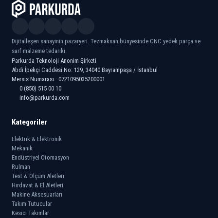
Dijitalleşen sanayinin pazaryeri. Tezmaksan bünyesinde CNC yedek parça ve
sarf malzeme tedariki.
Parkurda Teknoloji Anonim Şirketi
Abdi İpekçi Caddesi No: 129, 34040 Bayrampaşa / İstanbul
Mersis Numarası : 0721095035200001
0 (850) 515 00 10
info@parkurda.com
Kategoriler
Elektrik & Elektronik
Mekanik
Endüstriyel Otomasyon
Rulman
Test & Ölçüm Aletleri
Hırdavat & El Aletleri
Makine Aksesuarları
Takım Tutucular
Kesici Takımlar