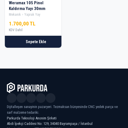
Weramax 105 Pinol
Kaldırma Yayı 30mm
Mekanik
Yaprak Yay
1.700,00 TL
KDV Dahil
Sepete Ekle
Dijitalleşen sanayinin pazaryeri. Tezmaksan bünyesinde CNC yedek parça ve
sarf malzeme tedariki.
Parkurda Teknoloji Anonim Şirketi
Abdi İpekçi Caddesi No: 129, 34040 Bayrampaşa / İstanbul