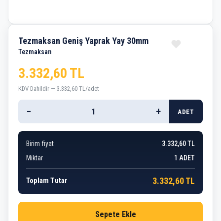
Tezmaksan Geniş Yaprak Yay 30mm
Tezmaksan
3.332,60 TL
KDV Dahildir — 3.332,60 TL/adet
−
+
ADET
Birim fiyat
3.332,60 TL
Miktar
1
ADET
3.332,60 TL
Toplam Tutar
Sepete Ekle