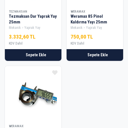
TEZMAKSAN
WERAMAX
Tezmaksan Dar Yaprak Yay
Weramax 85 Pinol
25mm
Kaldırma Yayı 25mm
Mekanik
Yaprak Yay
Mekanik
Yaprak Yay
3.332,60 TL
750,00 TL
KDV Dahil
KDV Dahil
Sepete Ekle
Sepete Ekle
WERAMAX