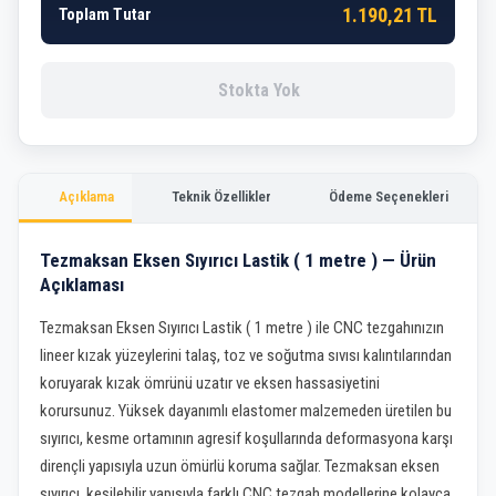
1.190,21 TL
Toplam Tutar
Stokta Yok
Açıklama
Teknik Özellikler
Ödeme Seçenekleri
Tezmaksan Eksen Sıyırıcı Lastik ( 1 metre ) — Ürün
Açıklaması
Tezmaksan Eksen Sıyırıcı Lastik ( 1 metre ) ile CNC tezgahınızın
lineer kızak yüzeylerini talaş, toz ve soğutma sıvısı kalıntılarından
koruyarak kızak ömrünü uzatır ve eksen hassasiyetini
korursunuz. Yüksek dayanımlı elastomer malzemeden üretilen bu
sıyırıcı, kesme ortamının agresif koşullarında deformasyona karşı
dirençli yapısıyla uzun ömürlü koruma sağlar. Tezmaksan eksen
sıyırıcı, kesilebilir yapısıyla farklı CNC tezgah modellerine kolayca