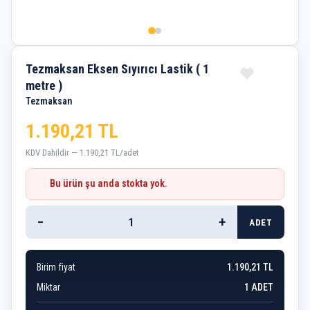
Tezmaksan Eksen Sıyırıcı Lastik ( 1
metre )
Tezmaksan
1.190,21 TL
KDV Dahildir — 1.190,21 TL/adet
Bu ürün şu anda stokta yok.
−
+
ADET
Birim fiyat
1.190,21 TL
Miktar
1
ADET