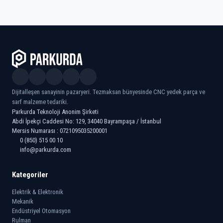
Dijitalleşen sanayinin pazaryeri. Tezmaksan bünyesinde CNC yedek parça ve
sarf malzeme tedariki.
Parkurda Teknoloji Anonim Şirketi
Abdi İpekçi Caddesi No: 129, 34040 Bayrampaşa / İstanbul
Mersis Numarası : 0721095035200001
0 (850) 515 00 10
info@parkurda.com
Kategoriler
Elektrik & Elektronik
Mekanik
Endüstriyel Otomasyon
Rulman