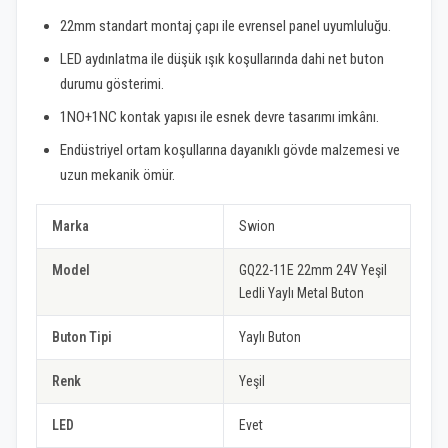
22mm standart montaj çapı ile evrensel panel uyumluluğu.
LED aydınlatma ile düşük ışık koşullarında dahi net buton
durumu gösterimi.
1NO+1NC kontak yapısı ile esnek devre tasarımı imkânı.
Endüstriyel ortam koşullarına dayanıklı gövde malzemesi ve
uzun mekanik ömür.
Marka
Swion
Model
GQ22-11E 22mm 24V Yeşil
Ledli Yaylı Metal Buton
Buton Tipi
Yaylı Buton
Renk
Yeşil
LED
Evet