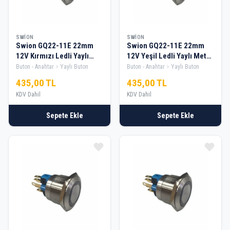
SWION
SWION
Swion GQ22-11E 22mm
Swion GQ22-11E 22mm
12V Kırmızı Ledli Yaylı
12V Yeşil Ledli Yaylı Metal
Metal Buton
Buton
Buton - Anahtar
Yaylı Buton
Buton - Anahtar
Yaylı Buton
435,00 TL
435,00 TL
KDV Dahil
KDV Dahil
Sepete Ekle
Sepete Ekle