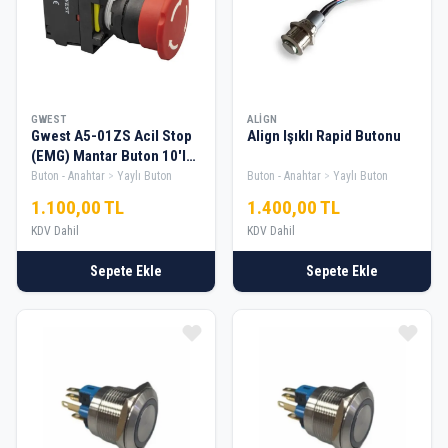
GWEST
ALIGN
Gwest A5-01ZS Acil Stop
Align Işıklı Rapid Butonu
(EMG) Mantar Buton 10'lu
Set
Buton - Anahtar
Yaylı Buton
Buton - Anahtar
Yaylı Buton
1.100,00 TL
1.400,00 TL
KDV Dahil
KDV Dahil
Sepete Ekle
Sepete Ekle