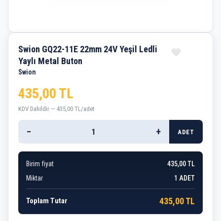
Swion GQ22-11E 22mm 24V Yeşil Ledli
Yaylı Metal Buton
Swion
435,00 TL
KDV Dahildir — 435,00 TL/adet
−
+
ADET
Birim fiyat
435,00 TL
Miktar
1
ADET
435,00 TL
Toplam Tutar