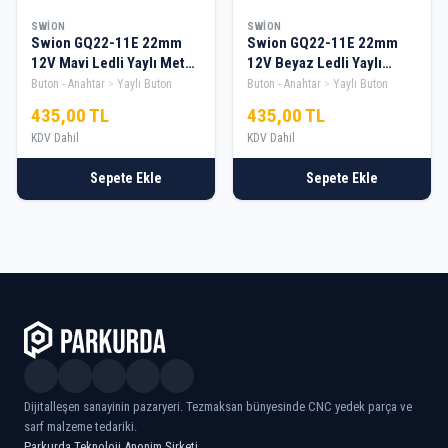
SWION
SWION
Swion GQ22-11E 22mm
Swion GQ22-11E 22mm
12V Mavi Ledli Yaylı Metal
12V Beyaz Ledli Yaylı
Buton
Metal Buton
Buton - Anahtar
Yaylı Buton
Buton - Anahtar
Yaylı Buton
435,00 TL
435,00 TL
KDV Dahil
KDV Dahil
Sepete Ekle
Sepete Ekle
Dijitalleşen sanayinin pazaryeri. Tezmaksan bünyesinde CNC yedek parça ve
sarf malzeme tedariki.
Parkurda Teknoloji Anonim Şirketi