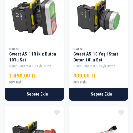
GWEST
GWEST
Gwest A5-11R İkiz Buton
Gwest A5-10 Yeşil Start
10'lu Set
Buton 10'lu Set
Buton - Anahtar
Yaylı Buton
Buton - Anahtar
Yaylı Buton
1.490,00 TL
900,00 TL
KDV Dahil
KDV Dahil
Sepete Ekle
Sepete Ekle