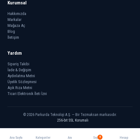
Kurumsal
Hakkımızda
Markalar
Mağaza Aç
Blog
İletişim
Yardım
Sipariş Takibi
İade & Değişim
Aydınlatma Metni
Üyelik Sözleşmesi
Açık Rıza Metni
Ticari Elektronik İleti İzni
© 2026 Parkurda Teknoloji A.Ş. — Bir Tezmaksan markasıdır.
256-bit SSL Korumalı
0
Ana Sayfa
Kategoriler
Ara
Sepet
Hesap