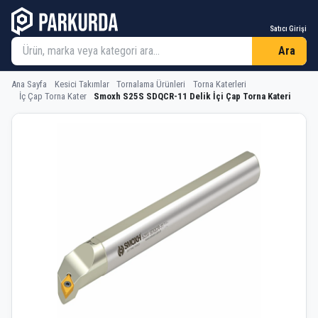
Satıcı Girişi
Ara
Ana Sayfa
Kesici Takımlar
Tornalama Ürünleri
Torna Katerleri
İç Çap Torna Kater
Smoxh S25S SDQCR-11 Delik İçi Çap Torna Kateri
Smoxh S25S SDQCR-11 Delik İçi Çap T