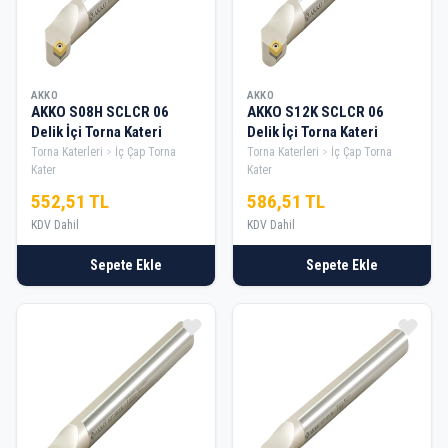
AKKO
AKKO
AKKO S08H SCLCR 06
AKKO S12K SCLCR 06
Delik İçi Torna Kateri
Delik İçi Torna Kateri
Torna Katerleri
İç Çap Torna
Torna Katerleri
İç Çap Torna
Kater
Kater
552,51 TL
586,51 TL
KDV Dahil
KDV Dahil
Sepete Ekle
Sepete Ekle