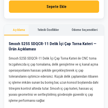
Sepete Ekle
Açıklama
Teknik Özellikler
Ödeme Seçenekleri
Smoxh S25S SDQCR-11 Delik İçi Çap Torna Kateri —
Ürün Açıklaması
Smoxh S25S SDQCR-11 Delik İçi Çap Torna Kateri ile CNC torna
tezgahınızda iç çap tornalama, delik genişletme ve iç kanal açma
operasyonlarını hassas şekilde gerçekleştirerek iç çap
toleranslarını optimize edersiniz. Küçük delik çaplarından itibaren
iç işleme imkânı sunan bu boring bar, uzun konsol boylarında dahi
titreşimi kontrol altında tutar. Smoxh iç çap kateri, hassas uç
yuvası geometrisi ve sertleştirilmiş gövdesiyle güvenilir iç çap
işleme performansı sağlar.