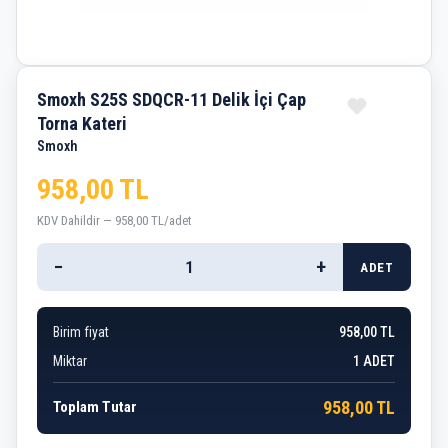
Smoxh S25S SDQCR-11 Delik İçi Çap
Torna Kateri
Smoxh
958,00 TL
KDV Dahildir — 958,00 TL/adet
−
+
ADET
Birim fiyat
958,00 TL
Miktar
1
ADET
958,00 TL
Toplam Tutar