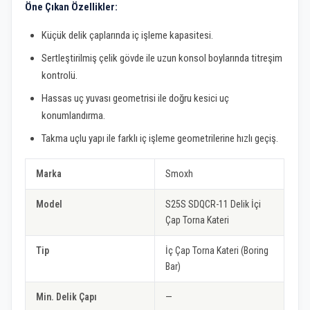
Öne Çıkan Özellikler:
Küçük delik çaplarında iç işleme kapasitesi.
Sertleştirilmiş çelik gövde ile uzun konsol boylarında titreşim
kontrolü.
Hassas uç yuvası geometrisi ile doğru kesici uç
konumlandırma.
Takma uçlu yapı ile farklı iç işleme geometrilerine hızlı geçiş.
Marka
Smoxh
Model
S25S SDQCR-11 Delik İçi
Çap Torna Kateri
Tip
İç Çap Torna Kateri (Boring
Bar)
Min. Delik Çapı
—