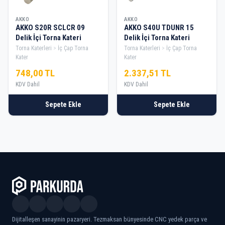
AKKO
AKKO
AKKO S20R SCLCR 09
AKKO S40U TDUNR 15
Delik İçi Torna Kateri
Delik İçi Torna Kateri
Torna Katerleri
İç Çap Torna
Torna Katerleri
İç Çap Torna
Kater
Kater
748,00 TL
2.337,51 TL
KDV Dahil
KDV Dahil
Sepete Ekle
Sepete Ekle
Dijitalleşen sanayinin pazaryeri. Tezmaksan bünyesinde CNC yedek parça ve