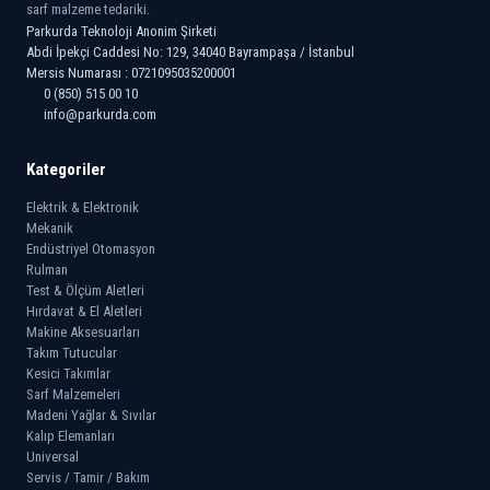
sarf malzeme tedariki.
Parkurda Teknoloji Anonim Şirketi
Abdi İpekçi Caddesi No: 129, 34040 Bayrampaşa / İstanbul
Mersis Numarası : 0721095035200001
0 (850) 515 00 10
info@parkurda.com
Kategoriler
Elektrik & Elektronik
Mekanik
Endüstriyel Otomasyon
Rulman
Test & Ölçüm Aletleri
Hırdavat & El Aletleri
Makine Aksesuarları
Takım Tutucular
Kesici Takımlar
Sarf Malzemeleri
Madeni Yağlar & Sıvılar
Kalıp Elemanları
Universal
Servis / Tamir / Bakım