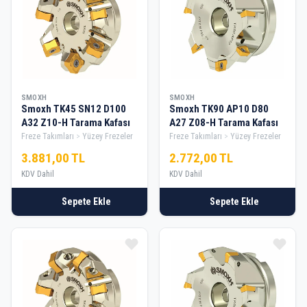
SMOXH
SMOXH
Smoxh TK45 SN12 D100
Smoxh TK90 AP10 D80
A32 Z10-H Tarama Kafası
A27 Z08-H Tarama Kafası
Freze Takımları
Yüzey Frezeler
Freze Takımları
Yüzey Frezeler
3.881,00 TL
2.772,00 TL
KDV Dahil
KDV Dahil
Sepete Ekle
Sepete Ekle