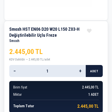
Smoxh HST EN06 D20 W20 L150 Z03-H
Değiştirilebilir Uçlu Freze
Smoxh
2.445,00 TL
KDV Dahildir — 2.445,00 TL/adet
−
+
ADET
Birim fiyat
2.445,00 TL
Miktar
1
ADET
2.445,00 TL
Toplam Tutar