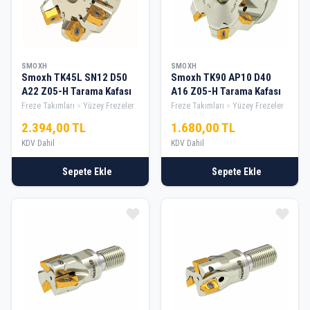
SMOXH
SMOXH
Smoxh TK45L SN12 D50
Smoxh TK90 AP10 D40
A22 Z05-H Tarama Kafası
A16 Z05-H Tarama Kafası
Freze Takımları
Yüzey Frezeler
Freze Takımları
Yüzey Frezeler
2.394,00 TL
1.680,00 TL
KDV Dahil
KDV Dahil
Sepete Ekle
Sepete Ekle