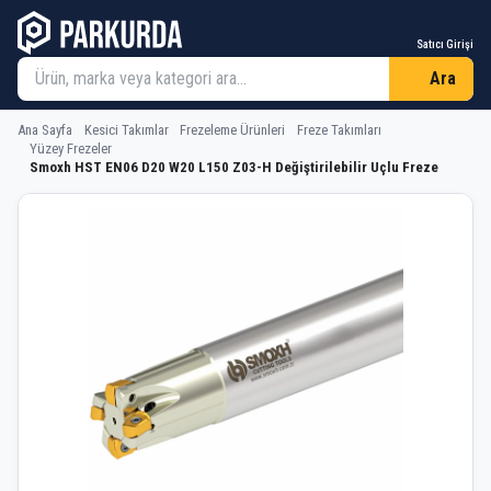
Satıcı Girişi
Ara
Ana Sayfa
Kesici Takımlar
Frezeleme Ürünleri
Freze Takımları
Yüzey Frezeler
Smoxh HST EN06 D20 W20 L150 Z03-H Değiştirilebilir Uçlu Freze
Smoxh HST EN06 D20 W20 L150 Z03-H D