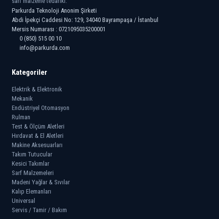
sarf malzeme tedariki.
Parkurda Teknoloji Anonim Şirketi
Abdi İpekçi Caddesi No: 129, 34040 Bayrampaşa / İstanbul
Mersis Numarası : 0721095035200001
0 (850) 515 00 10
info@parkurda.com
Kategoriler
Elektrik & Elektronik
Mekanik
Endüstriyel Otomasyon
Rulman
Test & Ölçüm Aletleri
Hırdavat & El Aletleri
Makine Aksesuarları
Takım Tutucular
Kesici Takımlar
Sarf Malzemeleri
Madeni Yağlar & Sıvılar
Kalıp Elemanları
Universal
Servis / Tamir / Bakım