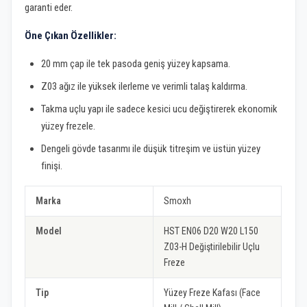
garanti eder.
Öne Çıkan Özellikler:
20 mm çap ile tek pasoda geniş yüzey kapsama.
Z03 ağız ile yüksek ilerleme ve verimli talaş kaldırma.
Takma uçlu yapı ile sadece kesici ucu değiştirerek ekonomik
yüzey frezele.
Dengeli gövde tasarımı ile düşük titreşim ve üstün yüzey
finişi.
Marka
Smoxh
Model
HST EN06 D20 W20 L150
Z03-H Değiştirilebilir Uçlu
Freze
Tip
Yüzey Freze Kafası (Face