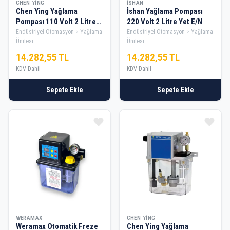
CHEN YING
İSHAN
Chen Ying Yağlama
İshan Yağlama Pompası
Pompası 110 Volt 2 Litre
220 Volt 2 Litre Yet E/N
Cesmb-Type
Endüstriyel Otomasyon
Yağlama
Endüstriyel Otomasyon
Yağlama
Ünitesi
Ünitesi
14.282,55 TL
14.282,55 TL
KDV Dahil
KDV Dahil
Sepete Ekle
Sepete Ekle
WERAMAX
CHEN YING
Weramax Otomatik Freze
Chen Ying Yağlama