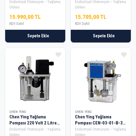
Endüstriyel Otomasyon
Yağlama
Endüstriyel Otomasyon
Yağlama
Ünitesi
Ünitesi
15.990,00 TL
15.705,00 TL
KDV Dahil
KDV Dahil
Sepete Ekle
Sepete Ekle
CHEN YING
CHEN YING
Chen Ying Yağlama
Chen Ying Yağlama
Pompası 220 Volt 2 Litre
Pompası CEN-03-01-B-3
Cesmb-Type
(220 Volt) 3 Litre
Endüstriyel Otomasyon
Yağlama
Endüstriyel Otomasyon
Yağlama
Ünitesi
Ünitesi