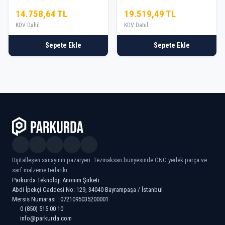
14.758,64 TL
19.519,49 TL
KDV Dahil
KDV Dahil
Sepete Ekle
Sepete Ekle
Dijitalleşen sanayinin pazaryeri. Tezmaksan bünyesinde CNC yedek parça ve
sarf malzeme tedariki.
Parkurda Teknoloji Anonim Şirketi
Abdi İpekçi Caddesi No: 129, 34040 Bayrampaşa / İstanbul
Mersis Numarası : 0721095035200001
0 (850) 515 00 10
info@parkurda.com