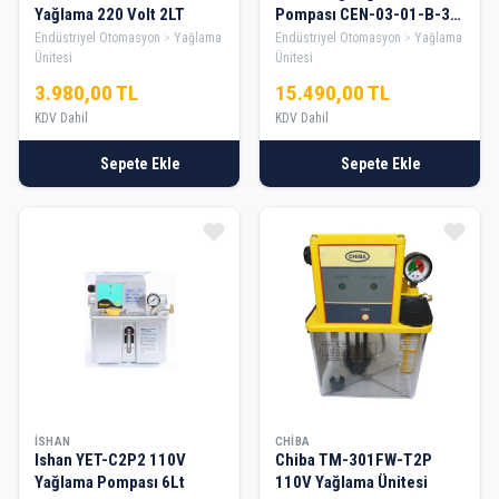
Yağlama 220 Volt 2LT
Pompası CEN-03-01-B-3
(220 Volt) 2 Litre
Endüstriyel Otomasyon
Yağlama
Endüstriyel Otomasyon
Yağlama
Ünitesi
Ünitesi
3.980,00 TL
15.490,00 TL
KDV Dahil
KDV Dahil
Sepete Ekle
Sepete Ekle
İSHAN
CHIBA
Ishan YET-C2P2 110V
Chiba TM-301FW-T2P
Yağlama Pompası 6Lt
110V Yağlama Ünitesi