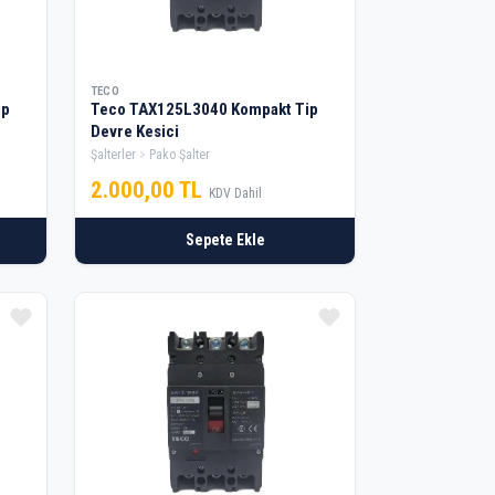
TECO
ip
Teco TAX125L3040 Kompakt Tip
Devre Kesici
Şalterler
Pako Şalter
2.000,00 TL
KDV Dahil
Sepete Ekle