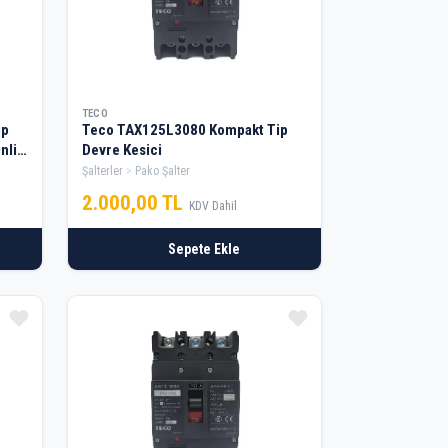
TECO
ip
Teco TAX125L3080 Kompakt Tip
nli
Devre Kesici
Şalterler
Pako Şalter
2.000,00 TL
KDV Dahil
Sepete Ekle