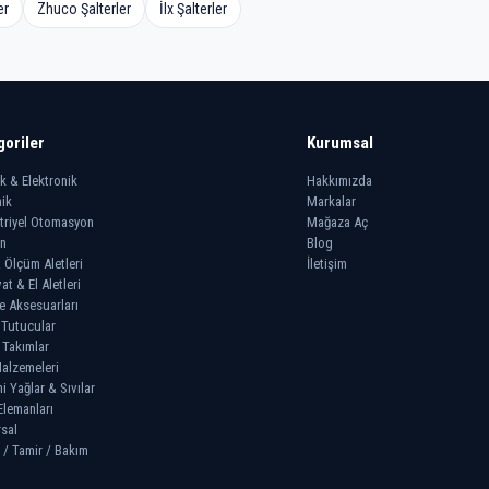
er
Zhuco Şalterler
İlx Şalterler
goriler
Kurumsal
ik & Elektronik
Hakkımızda
ik
Markalar
triyel Otomasyon
Mağaza Aç
n
Blog
 Ölçüm Aletleri
İletişim
at & El Aletleri
e Aksesuarları
 Tutucular
 Takımlar
alzemeleri
 Yağlar & Sıvılar
Elemanları
sal
 / Tamir / Bakım