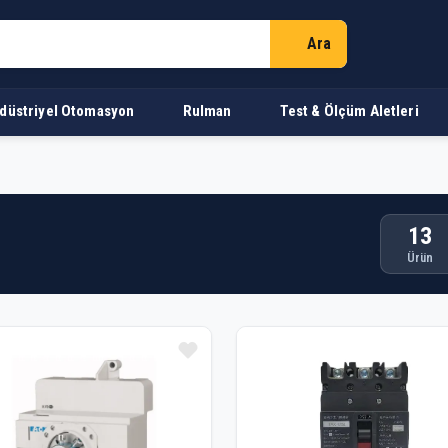
Ara
düstriyel Otomasyon
Rulman
Test & Ölçüm Aletleri
13
Ürün
n Listesi