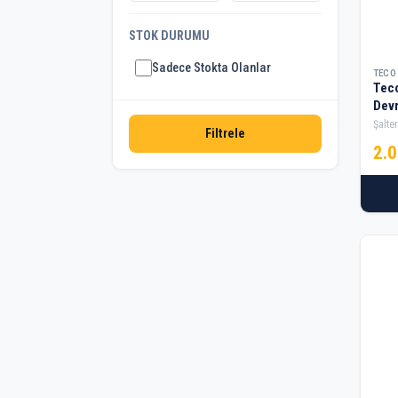
STOK DURUMU
Sadece Stokta Olanlar
TECO
Tec
Devr
Şalter
Filtrele
2.