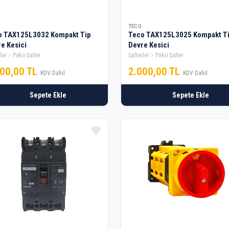
TECO
o TAX125L3032 Kompakt Tip
Teco TAX125L3025 Kompakt T
e Kesici
Devre Kesici
ler
Pako Şalter
Şalterler
Pako Şalter
000,00 TL
2.000,00 TL
KDV Dahil
KDV Dahil
Sepete Ekle
Sepete Ekle