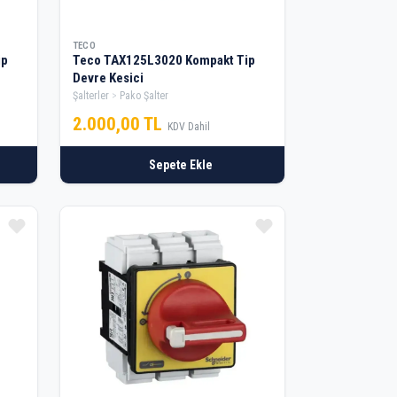
TECO
ip
Teco TAX125L3020 Kompakt Tip
Devre Kesici
Şalterler
Pako Şalter
2.000,00 TL
KDV Dahil
Sepete Ekle