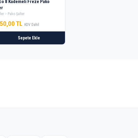
Freze Pako
er
ler
Pako Şalter
950,00 TL
KDV Dahil
Sepete Ekle