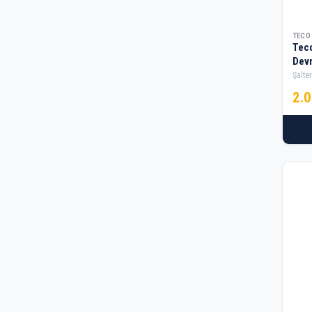
TECO
Tec
Devr
Şalter
2.