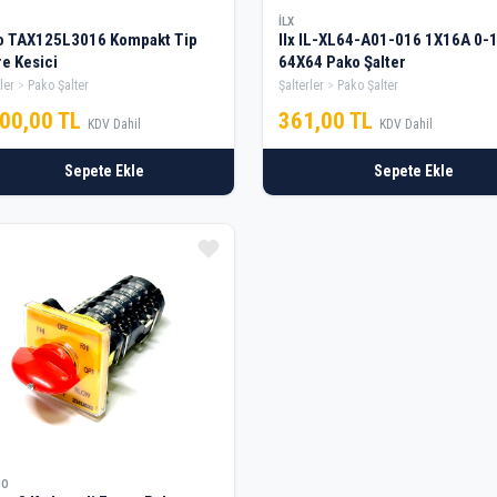
İLX
o TAX125L3016 Kompakt Tip
Ilx IL-XL64-A01-016 1X16A 0-1
e Kesici
64X64 Pako Şalter
ler
Pako Şalter
Şalterler
Pako Şalter
000,00 TL
361,00 TL
KDV Dahil
KDV Dahil
Sepete Ekle
Sepete Ekle
CO