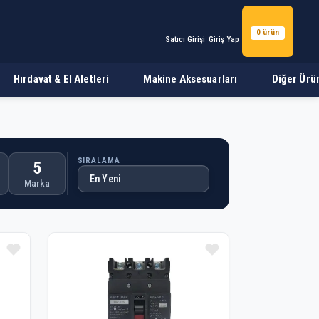
0 ürün
Satıcı Girişi
Giriş Yap
Hırdavat & El Aletleri
Makine Aksesuarları
Diğer Ürü
SIRALAMA
5
Marka