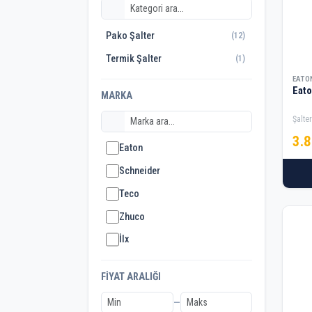
Pako Şalter
(12)
Termik Şalter
(1)
EATO
Eat
MARKA
Şalter
3.
Eaton
Schneider
Teco
Zhuco
İlx
FIYAT ARALIĞI
—