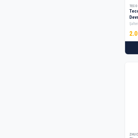
TECO
Tec
Devr
Şalter
2.
ZHU