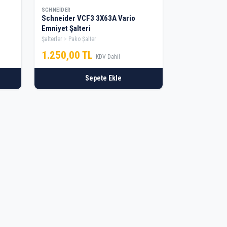
SCHNEIDER
Schneider VCF3 3X63A Vario
Emniyet Şalteri
Şalterler
Pako Şalter
1.250,00 TL
KDV Dahil
Sepete Ekle