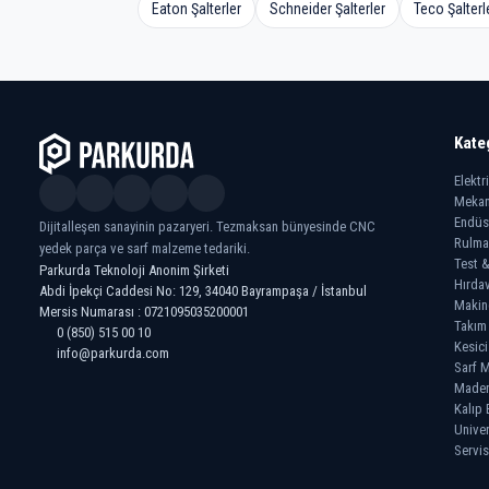
Eaton Şalterler
Schneider Şalterler
Teco Şalterl
Kate
Elektr
Mekan
Endüs
Dijitalleşen sanayinin pazaryeri. Tezmaksan bünyesinde CNC
Rulma
yedek parça ve sarf malzeme tedariki.
Test &
Parkurda Teknoloji Anonim Şirketi
Hırdav
Abdi İpekçi Caddesi No: 129, 34040 Bayrampaşa / İstanbul
Makin
Mersis Numarası : 0721095035200001
Takım
0 (850) 515 00 10
Kesici
info@parkurda.com
Sarf M
Madeni
Kalıp 
Univer
Servis