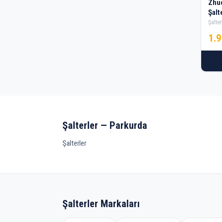
Zhuco 8 Kademeli 
Şalt
Şalter
1.
Şalterler — Parkurda
Şalterler
Şalterler Markaları