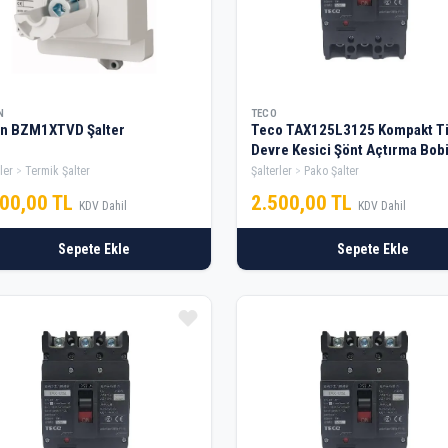
N
TECO
on BZM1XTVD Şalter
Teco TAX125L3125 Kompakt T
Devre Kesici Şönt Açtırma Bobi
Pako Şalter
ler
Termik Şalter
Şalterler
Pako Şalter
800,00 TL
2.500,00 TL
KDV Dahil
KDV Dahil
Sepete Ekle
Sepete Ekle