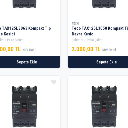
TECO
o TAX125L3063 Kompakt Tip
Teco TAX125L3050 Kompakt T
e Kesici
Devre Kesici
ler
Pako Şalter
Şalterler
Pako Şalter
000,00 TL
2.000,00 TL
KDV Dahil
KDV Dahil
Sepete Ekle
Sepete Ekle