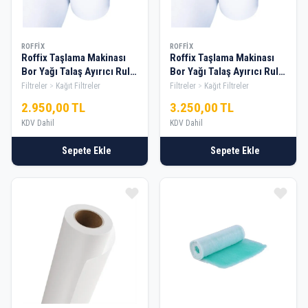
ROFFIX
ROFFIX
Roffix Taşlama Makinası
Roffix Taşlama Makinası
Bor Yağı Talaş Ayırıcı Rulo
Bor Yağı Talaş Ayırıcı Rulo
Kağıt Filtre — 70cm
Kağıt Filtre — 100cm
Filtreler
Kağıt Filtreler
Filtreler
Kağıt Filtreler
2.950,00 TL
3.250,00 TL
KDV Dahil
KDV Dahil
Sepete Ekle
Sepete Ekle