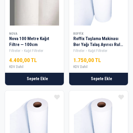
NOVA
ROFFIX
Nova 100 Metre Kağıt
Roffix Taşlama Makinası
Filtre — 100cm
Bor Yağı Talaş Ayırıcı Rulo
Kağıt Filtre — 30cm
Filtreler
Kağıt Filtreler
Filtreler
Kağıt Filtreler
4.400,00 TL
1.750,00 TL
KDV Dahil
KDV Dahil
Sepete Ekle
Sepete Ekle