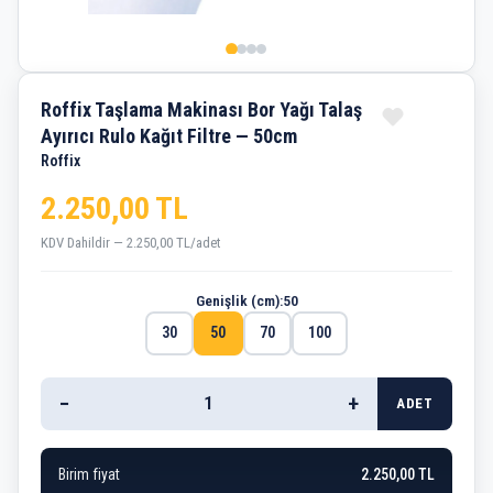
Roffix Taşlama Makinası Bor Yağı Talaş
Ayırıcı Rulo Kağıt Filtre — 50cm
Roffix
2.250,00 TL
KDV Dahildir — 2.250,00 TL/adet
Genişlik (cm):
50
30
50
70
100
−
+
ADET
Birim fiyat
2.250,00 TL