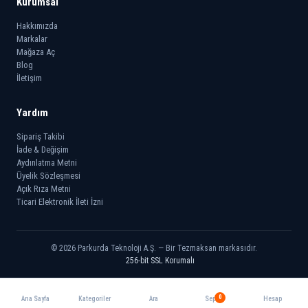
Kurumsal
Hakkımızda
Markalar
Mağaza Aç
Blog
İletişim
Yardım
Sipariş Takibi
İade & Değişim
Aydınlatma Metni
Üyelik Sözleşmesi
Açık Rıza Metni
Ticari Elektronik İleti İzni
© 2026 Parkurda Teknoloji A.Ş. — Bir Tezmaksan markasıdır.
256-bit SSL Korumalı
0
Ana Sayfa
Kategoriler
Ara
Sepet
Hesap