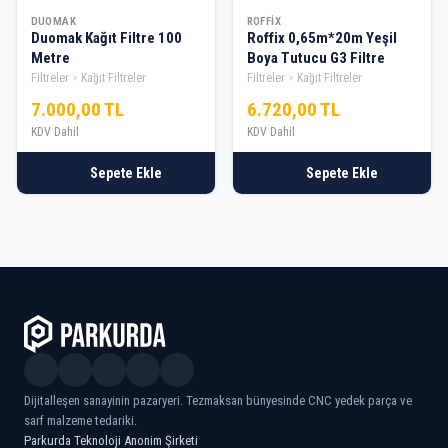
DUOMAK
ROFFIX
Duomak Kağıt Filtre 100
Roffix 0,65m*20m Yeşil
Metre
Boya Tutucu G3 Filtre
Filtreler
Kağıt Filtreler
Filtreler
Kağıt Filtreler
7.000,00 TL
6.720,00 TL
KDV Dahil
KDV Dahil
Sepete Ekle
Sepete Ekle
Dijitalleşen sanayinin pazaryeri. Tezmaksan bünyesinde CNC yedek parça ve
sarf malzeme tedariki.
Parkurda Teknoloji Anonim Şirketi