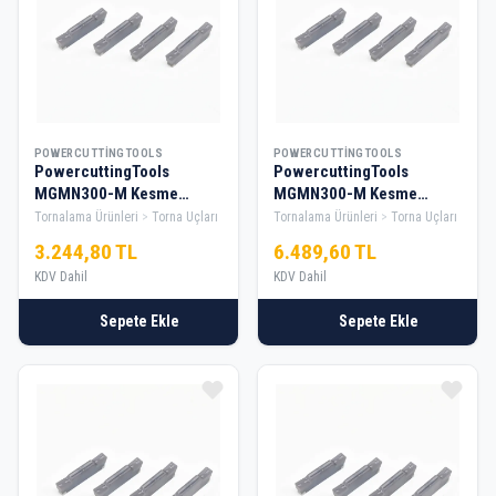
POWERCUTTINGTOOLS
POWERCUTTINGTOOLS
PowercuttingTools
PowercuttingTools
MGMN300-M Kesme
MGMN300-M Kesme
Elması — 1 Kutu
Elması — 2 Kutu
Tornalama Ürünleri
Torna Uçları
Tornalama Ürünleri
Torna Uçları
3.244,80 TL
6.489,60 TL
KDV Dahil
KDV Dahil
Sepete Ekle
Sepete Ekle