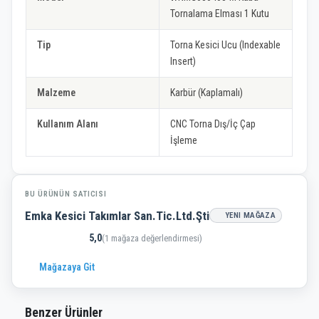
Tornalama Elması 1 Kutu
Tip
Torna Kesici Ucu (Indexable
Insert)
Malzeme
Karbür (Kaplamalı)
Kullanım Alanı
CNC Torna Dış/İç Çap
İşleme
BU ÜRÜNÜN SATICISI
Emka Kesici Takımlar San.Tic.Ltd.Şti
YENI MAĞAZA
5,0
(1 mağaza değerlendirmesi)
Mağazaya Git
Benzer Ürünler