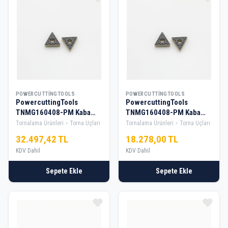
POWERCUTTINGTOOLS
POWERCUTTINGTOOLS
PowercuttingTools
PowercuttingTools
TNMG160408-PM Kaba
TNMG160408-PM Kaba
Tornalama Elması — 10
Tornalama Elması — 5 Kutu
Tornalama Ürünleri
Torna Uçları
Tornalama Ürünleri
Torna Uçları
Kutu
32.497,42 TL
18.278,00 TL
KDV Dahil
KDV Dahil
Sepete Ekle
Sepete Ekle