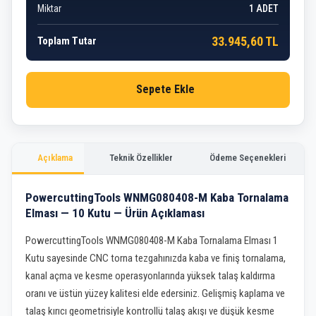
Miktar
1
ADET
33.945,60 TL
Toplam Tutar
Sepete Ekle
Açıklama
Teknik Özellikler
Ödeme Seçenekleri
PowercuttingTools WNMG080408-M Kaba Tornalama
Elması — 10 Kutu — Ürün Açıklaması
PowercuttingTools WNMG080408-M Kaba Tornalama Elması 1
Kutu sayesinde CNC torna tezgahınızda kaba ve finiş tornalama,
kanal açma ve kesme operasyonlarında yüksek talaş kaldırma
oranı ve üstün yüzey kalitesi elde edersiniz. Gelişmiş kaplama ve
talaş kırıcı geometrisiyle kontrollü talaş akışı ve düşük kesme