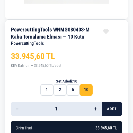
PowercuttingTools WNMG080408-M
Kaba Tornalama Elması — 10 Kutu
PowercuttingTools
33.945,60 TL
KDV Dahildir — 33.945,60 TL/adet
Set Adedi:
10
1
2
5
10
−
+
ADET
Birim fiyat
33.945,60 TL