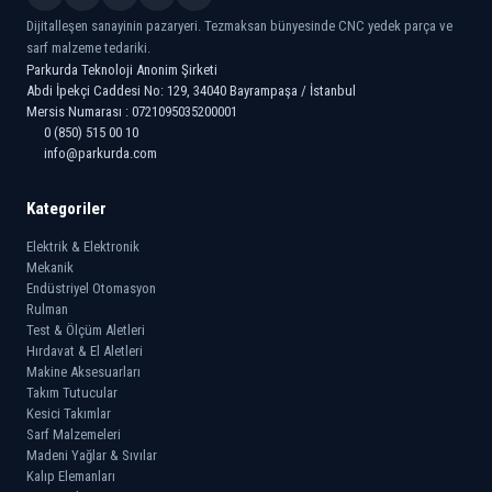
Dijitalleşen sanayinin pazaryeri. Tezmaksan bünyesinde CNC yedek parça ve
sarf malzeme tedariki.
Parkurda Teknoloji Anonim Şirketi
Abdi İpekçi Caddesi No: 129, 34040 Bayrampaşa / İstanbul
Mersis Numarası : 0721095035200001
0 (850) 515 00 10
info@parkurda.com
Kategoriler
Elektrik & Elektronik
Mekanik
Endüstriyel Otomasyon
Rulman
Test & Ölçüm Aletleri
Hırdavat & El Aletleri
Makine Aksesuarları
Takım Tutucular
Kesici Takımlar
Sarf Malzemeleri
Madeni Yağlar & Sıvılar
Kalıp Elemanları