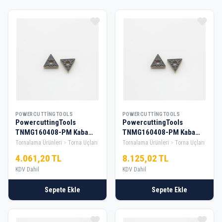
POWERCUTTINGTOOLS
POWERCUTTINGTOOLS
PowercuttingTools
PowercuttingTools
TNMG160408-PM Kaba
TNMG160408-PM Kaba
Tornalama Elması — 1 Kutu
Tornalama Elması — 2 Kutu
Tornalama Ürünleri
Torna Uçları
Tornalama Ürünleri
Torna Uçları
4.061,20 TL
8.125,02 TL
KDV Dahil
KDV Dahil
Sepete Ekle
Sepete Ekle