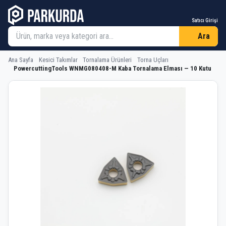
Satıcı Girişi
Ara
Ana Sayfa
Kesici Takımlar
Tornalama Ürünleri
Torna Uçları
PowercuttingTools WNMG080408-M Kaba Tornalama Elması — 10 Kutu
PowercuttingTools WNMG080408-M K