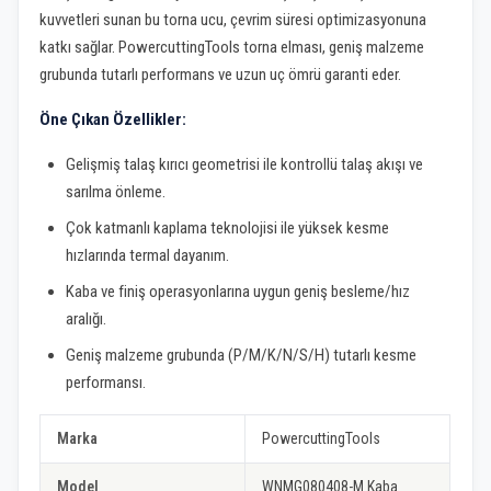
kuvvetleri sunan bu torna ucu, çevrim süresi optimizasyonuna
katkı sağlar. PowercuttingTools torna elması, geniş malzeme
grubunda tutarlı performans ve uzun uç ömrü garanti eder.
Öne Çıkan Özellikler:
Gelişmiş talaş kırıcı geometrisi ile kontrollü talaş akışı ve
sarılma önleme.
Çok katmanlı kaplama teknolojisi ile yüksek kesme
hızlarında termal dayanım.
Kaba ve finiş operasyonlarına uygun geniş besleme/hız
aralığı.
Geniş malzeme grubunda (P/M/K/N/S/H) tutarlı kesme
performansı.
Marka
PowercuttingTools
Model
WNMG080408-M Kaba