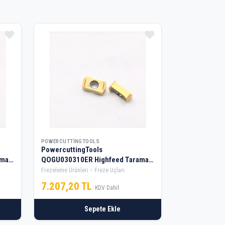
POWERCUTTINGTOOLS
PowercuttingTools
ama
QOGU030310ER Highfeed Tarama
Elması — 2 Kutu
Frezeleme Ürünleri
Freze Uçları
7.207,20 TL
KDV Dahil
Sepete Ekle