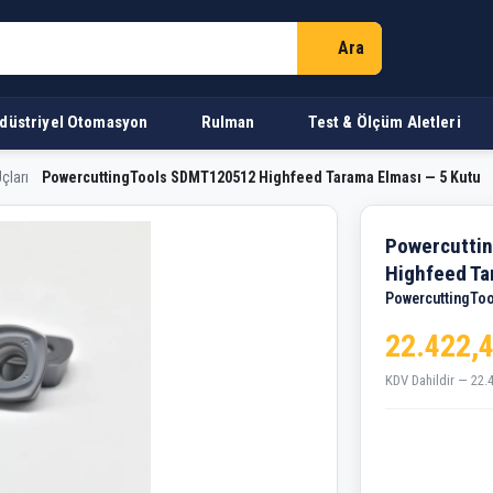
Ara
düstriyel Otomasyon
Rulman
Test & Ölçüm Aletleri
çları
PowercuttingTools SDMT120512 Highfeed Tarama Elması — 5 Kutu
SDMT120512 Highfeed Taram
Powercutti
Highfeed Ta
PowercuttingToo
22.422,
KDV Dahildir — 22.