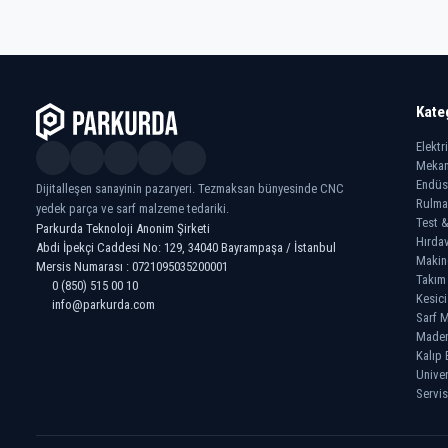
Kate
Elektr
Mekan
Endüs
Dijitalleşen sanayinin pazaryeri. Tezmaksan bünyesinde CNC
Rulma
yedek parça ve sarf malzeme tedariki.
Test &
Parkurda Teknoloji Anonim Şirketi
Hırdav
Abdi İpekçi Caddesi No: 129, 34040 Bayrampaşa / İstanbul
Makin
Mersis Numarası : 0721095035200001
Takım
0 (850) 515 00 10
Kesici
info@parkurda.com
Sarf M
Madeni
Kalıp 
Univer
Servis