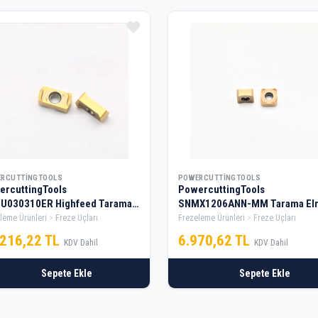
RCUTTINGTOOLS
POWERCUTTINGTOOLS
ercuttingTools
PowercuttingTools
U030310ER Highfeed Tarama
SNMX1206ANN-MM Tarama El
sı — 5 Kutu
— 1 Kutu
leme Ürünleri
Freze Uçları
Frezeleme Ürünleri
Freze Uçları
.216,22 TL
6.970,62 TL
KDV Dahil
KDV Dahil
Sepete Ekle
Sepete Ekle