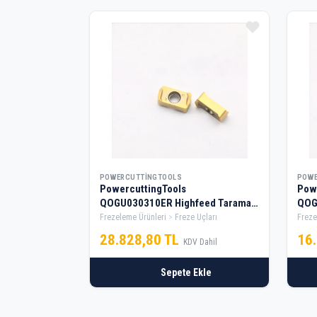
POWERCUTTINGTOOLS
POWE
PowercuttingTools
Pow
QOGU030310ER Highfeed Tarama
QOG
Elması — 10 Kutu
Elma
Frezeleme Ürünleri
Freze Uçları
Freze
28.828,80 TL
16
KDV Dahil
Sepete Ekle