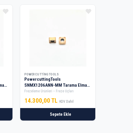
POWERCUTTINGTOOLS
PowercuttingTools
ması
SNMX1206ANN-MM Tarama Elması
— 2 Kutu
Frezeleme Ürünleri
Freze Uçları
14.300,00 TL
KDV Dahil
Sepete Ekle