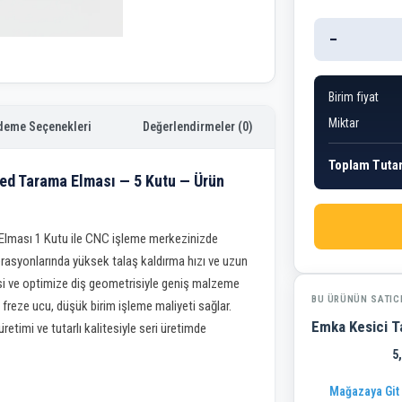
−
Birim fiyat
Miktar
deme Seçenekleri
Değerlendirmeler (0)
Toplam Tuta
d Tarama Elması — 5 Kutu — Ürün
ması 1 Kutu ile CNC işleme merkezinizde
rasyonlarında yüksek talaş kaldırma hızı ve uzun
si ve optimize diş geometrisiyle geniş malzeme
BU ÜRÜNÜN SATIC
reze ucu, düşük birim işleme maliyeti sağlar.
Emka Kesici Ta
etimi ve tutarlı kalitesiyle seri üretimde
5
Mağazaya Git