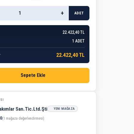
+
ADET
22.422,40 TL
1
ADET
22.422,40 TL
r
Sepete Ekle
ISI
kımlar San.Tic.Ltd.Şti
YENI MAĞAZA
,0
(1 mağaza değerlendirmesi)