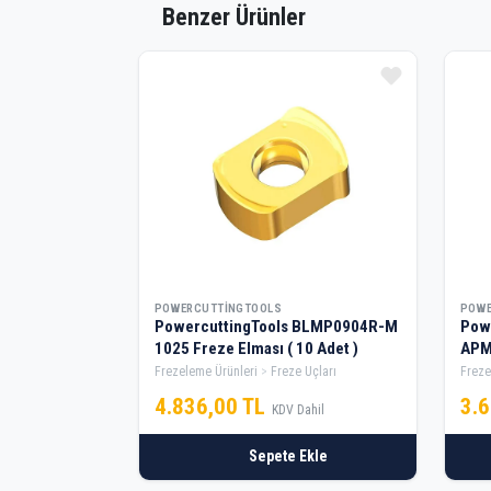
Benzer Ürünler
POWERCUTTINGTOOLS
POWE
PowercuttingTools BLMP0904R-M
Pow
1025 Freze Elması ( 10 Adet )
APM
Elma
Frezeleme Ürünleri
Freze Uçları
Freze
4.836,00 TL
3.
KDV Dahil
Sepete Ekle