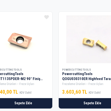
RCUTTINGTOOLS
POWERCUTTINGTOOLS
ercuttingTools
PowercuttingTools
T1135PDER-M2 90° Finiş
QOGU030310ER Highfeed Tar
sı ( 10 Adet )
Elması — 1 Kutu
leme Ürünleri
Freze Uçları
Frezeleme Ürünleri
Freze Uçları
640,00 TL
3.603,60 TL
KDV Dahil
KDV Dahil
Sepete Ekle
Sepete Ekle