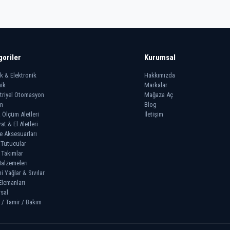
goriler
Kurumsal
ik & Elektronik
Hakkımızda
ik
Markalar
triyel Otomasyon
Mağaza Aç
n
Blog
 Ölçüm Aletleri
İletişim
at & El Aletleri
e Aksesuarları
 Tutucular
 Takımlar
alzemeleri
 Yağlar & Sıvılar
Elemanları
sal
 / Tamir / Bakım