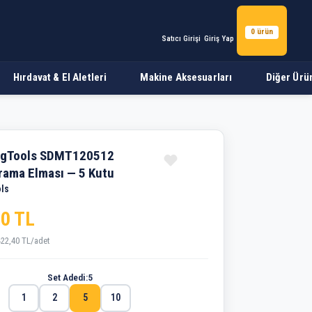
0 ürün
Satıcı Girişi
Giriş Yap
Hırdavat & El Aletleri
Makine Aksesuarları
Diğer Ürü
a Elması — 5 Kutu
ngTools SDMT120512
rama Elması — 5 Kutu
ls
40 TL
422,40 TL/adet
Set Adedi:
5
1
2
5
10