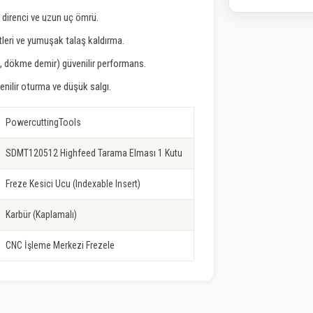
 direnci ve uzun uç ömrü.
leri ve yumuşak talaş kaldırma.
 dökme demir) güvenilir performans.
enilir oturma ve düşük salgı.
PowercuttingTools
SDMT120512 Highfeed Tarama Elması 1 Kutu
Freze Kesici Ucu (Indexable Insert)
Karbür (Kaplamalı)
CNC İşleme Merkezi Frezele