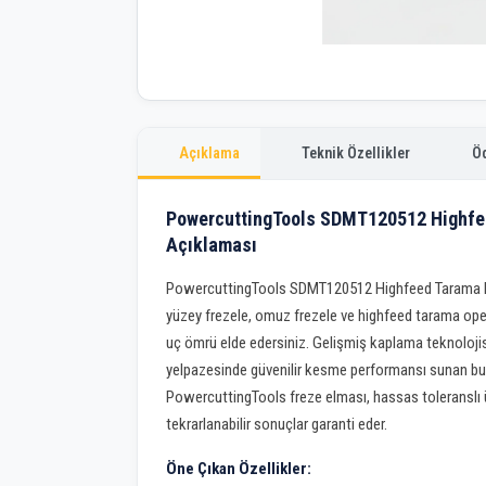
Açıklama
Teknik Özellikler
Ö
PowercuttingTools SDMT120512 Highfee
Açıklaması
PowercuttingTools SDMT120512 Highfeed Tarama El
yüzey frezele, omuz frezele ve highfeed tarama ope
uç ömrü elde edersiniz. Gelişmiş kaplama teknoloji
yelpazesinde güvenilir kesme performansı sunan bu f
PowercuttingTools freze elması, hassas toleranslı ür
tekrarlanabilir sonuçlar garanti eder.
Öne Çıkan Özellikler: