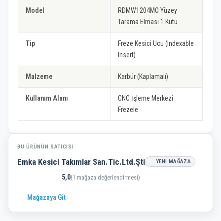
Model
RDMW1204MO Yüzey
Tarama Elması 1 Kutu
Tip
Freze Kesici Ucu (Indexable
Insert)
Malzeme
Karbür (Kaplamalı)
Kullanım Alanı
CNC İşleme Merkezi
Frezele
BU ÜRÜNÜN SATICISI
Emka Kesici Takımlar San.Tic.Ltd.Şti
YENI MAĞAZA
5,0
(1 mağaza değerlendirmesi)
Mağazaya Git