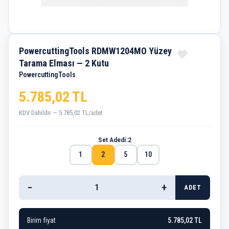
PowercuttingTools RDMW1204MO Yüzey
Tarama Elması — 2 Kutu
PowercuttingTools
5.785,02 TL
KDV Dahildir — 5.785,02 TL/adet
Set Adedi:
2
1
2
5
10
−
+
ADET
Birim fiyat
5.785,02 TL