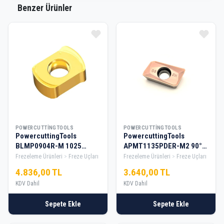
Benzer Ürünler
POWERCUTTINGTOOLS
POWERCUTTINGTOOLS
PowercuttingTools
PowercuttingTools
BLMP0904R-M 1025
APMT1135PDER-M2 90°
Freze Elması ( 10 Adet )
Finiş Elması ( 10 Adet )
Frezeleme Ürünleri
Freze Uçları
Frezeleme Ürünleri
Freze Uçları
4.836,00 TL
3.640,00 TL
KDV Dahil
KDV Dahil
Sepete Ekle
Sepete Ekle