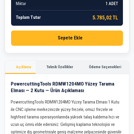
Miktar
1
ADET
5.785,02 TL
Toplam Tutar
Sepete Ekle
Açıklama
Teknik Özellikler
Ödeme Seçenekleri
PowercuttingTools RDMW1204MO Yüzey Tarama
Elması — 2 Kutu — Ürün Açıklaması
PowercuttingTools RDMW1204MO Yüzey Tarama Elması 1 Kutu
ile CNC işleme merkezinizde yüzey frezele, omuz frezele ve
highfeed tarama operasyonlarında yüksek talaş kaldırma hızı ve
uzun uç ömrü elde edersiniz. Gelişmiş kaplama teknolojisi ve
optimize diş geometrisiyle geniş malzeme yelpazesinde güvenilir