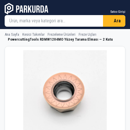
Satıcı Girişi
Ara
Ana Sayfa
Kesici Takımlar
Frezeleme Ürünleri
Freze Uçları
PowercuttingTools RDMW1204MO Yüzey Tarama Elması — 2 Kutu
PowercuttingTools RDMW1204MO Yüz