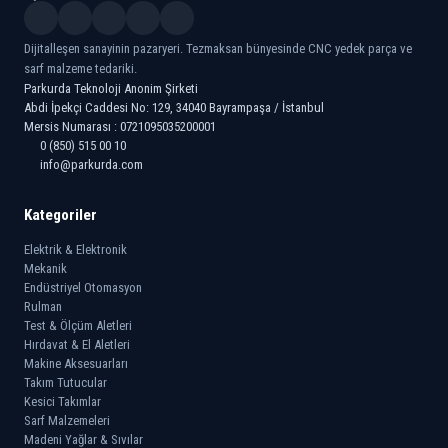
Dijitalleşen sanayinin pazaryeri. Tezmaksan bünyesinde CNC yedek parça ve
sarf malzeme tedariki.
Parkurda Teknoloji Anonim Şirketi
Abdi İpekçi Caddesi No: 129, 34040 Bayrampaşa / İstanbul
Mersis Numarası : 0721095035200001
0 (850) 515 00 10
info@parkurda.com
Kategoriler
Elektrik & Elektronik
Mekanik
Endüstriyel Otomasyon
Rulman
Test & Ölçüm Aletleri
Hırdavat & El Aletleri
Makine Aksesuarları
Takım Tutucular
Kesici Takımlar
Sarf Malzemeleri
Madeni Yağlar & Sıvılar