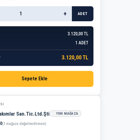
+
ADET
3.120,00 TL
1
ADET
3.120,00 TL
r
Sepete Ekle
ISI
kımlar San.Tic.Ltd.Şti
YENI MAĞAZA
,0
(1 mağaza değerlendirmesi)