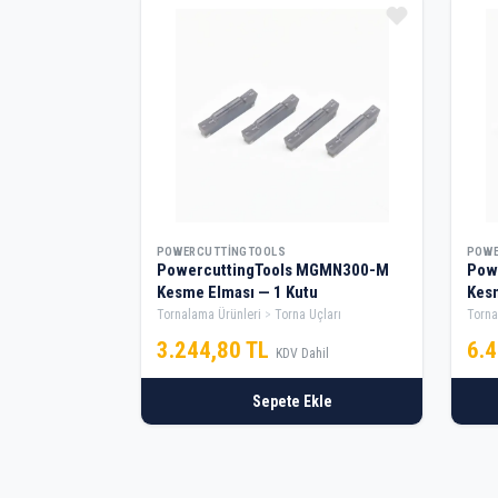
POWERCUTTINGTOOLS
POWE
PowercuttingTools MGMN300-M
Pow
Kesme Elması — 1 Kutu
Kesm
Tornalama Ürünleri
Torna Uçları
Torna
3.244,80 TL
6.
KDV Dahil
Sepete Ekle