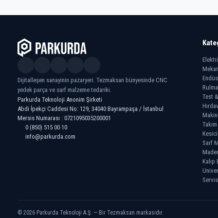
Kate
Elektr
Mekan
Endüs
Dijitalleşen sanayinin pazaryeri. Tezmaksan bünyesinde CNC
Rulma
yedek parça ve sarf malzeme tedariki.
Test &
Parkurda Teknoloji Anonim Şirketi
Hırdav
Abdi İpekçi Caddesi No: 129, 34040 Bayrampaşa / İstanbul
Makin
Mersis Numarası : 0721095035200001
Takım
0 (850) 515 00 10
Kesici
info@parkurda.com
Sarf M
Madeni
Kalıp 
Univer
Servis
© 2026 Parkurda Teknoloji A.Ş. — Bir Tezmaksan markasıdır.