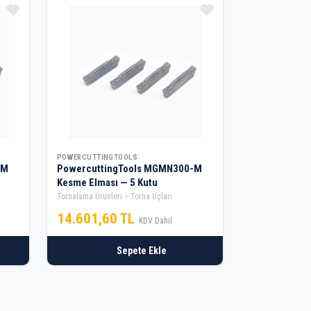
POWERCUTTINGTOOLS
-M
PowercuttingTools MGMN300-M
Kesme Elması — 5 Kutu
Tornalama Ürünleri
Torna Uçları
14.601,60 TL
KDV Dahil
Sepete Ekle