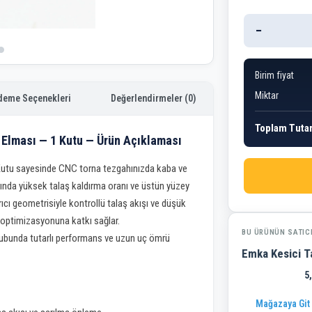
−
Birim fiyat
Miktar
deme Seçenekleri
Değerlendirmeler (0)
Toplam Tuta
lması — 1 Kutu — Ürün Açıklaması
tu sayesinde CNC torna tezgahınızda kaba ve
ında yüksek talaş kaldırma oranı ve üstün yüzey
rıcı geometrisiyle kontrollü talaş akışı ve düşük
 optimizasyonuna katkı sağlar.
BU ÜRÜNÜN SATIC
ubunda tutarlı performans ve uzun uç ömrü
Emka Kesici Ta
5
Mağazaya Git