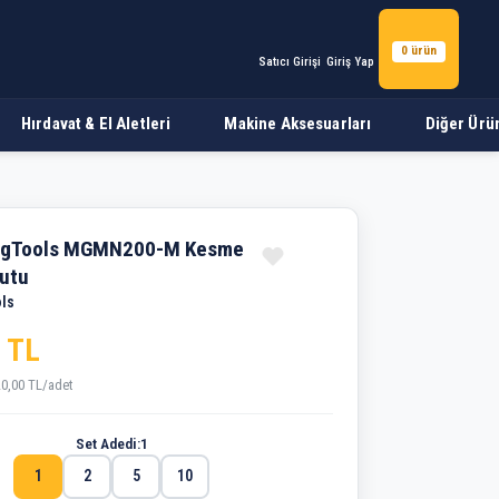
0 ürün
Satıcı Girişi
Giriş Yap
Hırdavat & El Aletleri
Makine Aksesuarları
Diğer Ürü
— 1 Kutu
ngTools MGMN200-M Kesme
Kutu
ls
 TL
20,00 TL/adet
Set Adedi:
1
1
2
5
10