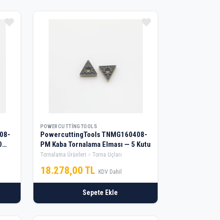
POWERCUTTINGTOOLS
08-
PowercuttingTools TNMG160408-
0
PM Kaba Tornalama Elması — 5 Kutu
Tornalama Ürünleri
Torna Uçları
18.278,00 TL
KDV Dahil
Sepete Ekle