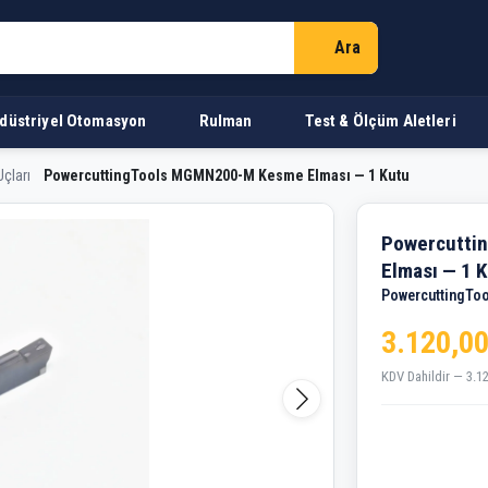
Ara
düstriyel Otomasyon
Rulman
Test & Ölçüm Aletleri
Uçları
PowercuttingTools MGMN200-M Kesme Elması — 1 Kutu
 MGMN200-M Kesme Elması 
Powercutti
Elması — 1 
PowercuttingToo
3.120,00
KDV Dahildir — 3.1