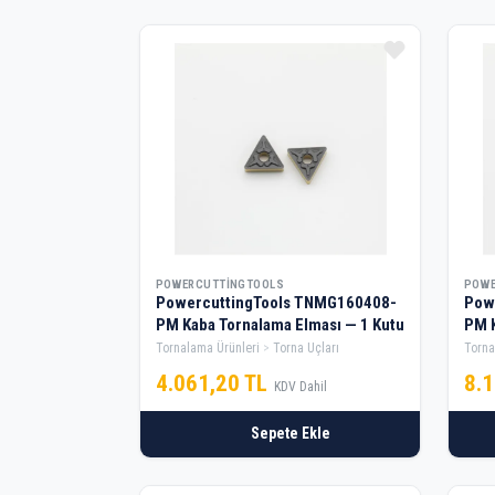
POWERCUTTINGTOOLS
POWE
PowercuttingTools TNMG160408-
Pow
PM Kaba Tornalama Elması — 1 Kutu
PM K
Tornalama Ürünleri
Torna Uçları
Torna
4.061,20 TL
8.
KDV Dahil
Sepete Ekle