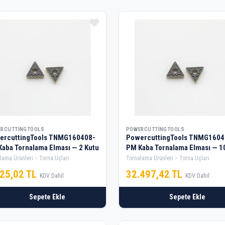
RCUTTINGTOOLS
POWERCUTTINGTOOLS
ercuttingTools TNMG160408-
PowercuttingTools TNMG1604
aba Tornalama Elması — 2 Kutu
PM Kaba Tornalama Elması — 1
Kutu
lama Ürünleri
Torna Uçları
Tornalama Ürünleri
Torna Uçları
125,02 TL
32.497,42 TL
KDV Dahil
KDV Dahil
Sepete Ekle
Sepete Ekle