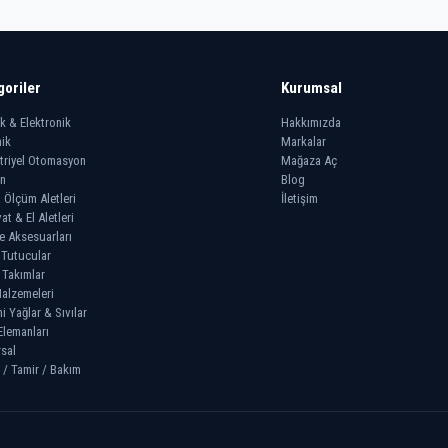
goriler
Kurumsal
ik & Elektronik
Hakkımızda
ik
Markalar
triyel Otomasyon
Mağaza Aç
n
Blog
 Ölçüm Aletleri
İletişim
at & El Aletleri
e Aksesuarları
 Tutucular
 Takımlar
alzemeleri
 Yağlar & Sıvılar
Elemanları
sal
 / Tamir / Bakım