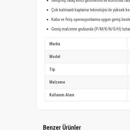
Gelişmiş talaş kırıcı geometrisi ile kontrollü ta
Çok katmanlı kaplama teknolojisi ile yüksek ke
Kaba ve finiş operasyonlarına uygun geniş besle
Geniş malzeme grubunda (P/M/K/N/S/H) tutarl
Marka
Model
Tip
Malzeme
Kullanım Alanı
Benzer Ürünler