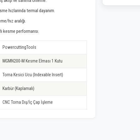
laş akışı ve sarılma önleme.
sme hızlarında termal dayanım.
me/hız aralığı.
ı kesme performansı.
PowercuttingTools
MGMN200-M Kesme Elması 1 Kutu
Torna Kesici Ucu (Indexable Insert)
Karbür (Kaplamalı)
CNC Torna Dış/İç Çap İşleme