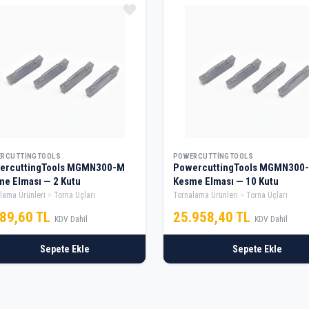
RCUTTINGTOOLS
POWERCUTTINGTOOLS
ercuttingTools MGMN300-M
PowercuttingTools MGMN300
e Elması — 2 Kutu
Kesme Elması — 10 Kutu
lama Ürünleri
Torna Uçları
Tornalama Ürünleri
Torna Uçları
489,60 TL
25.958,40 TL
KDV Dahil
KDV Dahil
Sepete Ekle
Sepete Ekle