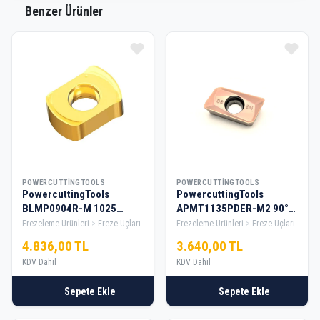
Benzer Ürünler
POWERCUTTINGTOOLS
POWERCUTTINGTOOLS
PowercuttingTools
PowercuttingTools
BLMP0904R-M 1025
APMT1135PDER-M2 90°
Freze Elması ( 10 Adet )
Finiş Elması ( 10 Adet )
Frezeleme Ürünleri
Freze Uçları
Frezeleme Ürünleri
Freze Uçları
4.836,00 TL
3.640,00 TL
KDV Dahil
KDV Dahil
Sepete Ekle
Sepete Ekle