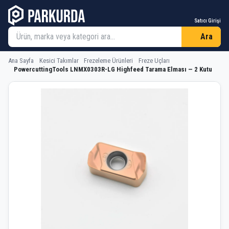
Satıcı Girişi
Ara
Ana Sayfa
Kesici Takımlar
Frezeleme Ürünleri
Freze Uçları
PowercuttingTools LNMX0303R-LG Highfeed Tarama Elması — 2 Kutu
PowercuttingTools LNMX0303R-LG Hi