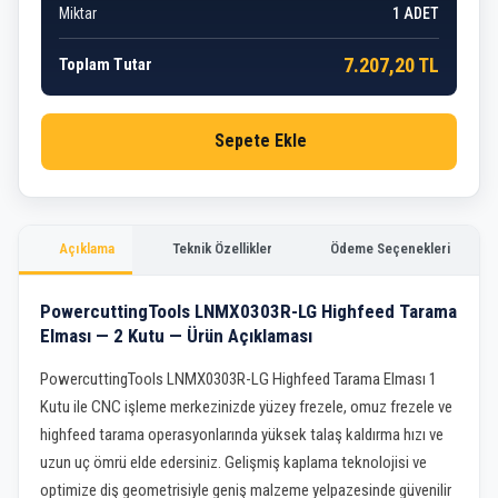
Miktar
1
ADET
7.207,20 TL
Toplam Tutar
Sepete Ekle
Açıklama
Teknik Özellikler
Ödeme Seçenekleri
PowercuttingTools LNMX0303R-LG Highfeed Tarama
Elması — 2 Kutu — Ürün Açıklaması
PowercuttingTools LNMX0303R-LG Highfeed Tarama Elması 1
Kutu ile CNC işleme merkezinizde yüzey frezele, omuz frezele ve
highfeed tarama operasyonlarında yüksek talaş kaldırma hızı ve
uzun uç ömrü elde edersiniz. Gelişmiş kaplama teknolojisi ve
optimize diş geometrisiyle geniş malzeme yelpazesinde güvenilir