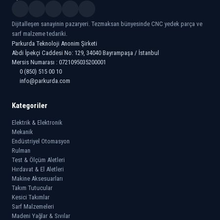
Dijitalleşen sanayinin pazaryeri. Tezmaksan bünyesinde CNC yedek parça ve
sarf malzeme tedariki.
Parkurda Teknoloji Anonim Şirketi
Abdi İpekçi Caddesi No: 129, 34040 Bayrampaşa / İstanbul
Mersis Numarası : 0721095035200001
0 (850) 515 00 10
info@parkurda.com
Kategoriler
Elektrik & Elektronik
Mekanik
Endüstriyel Otomasyon
Rulman
Test & Ölçüm Aletleri
Hırdavat & El Aletleri
Makine Aksesuarları
Takım Tutucular
Kesici Takımlar
Sarf Malzemeleri
Madeni Yağlar & Sıvılar