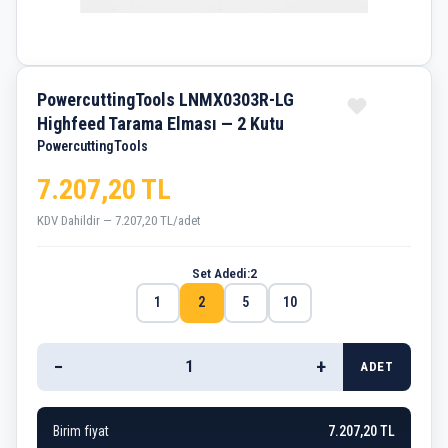
PowercuttingTools LNMX0303R-LG
Highfeed Tarama Elması — 2 Kutu
PowercuttingTools
7.207,20 TL
KDV Dahildir — 7.207,20 TL/adet
Set Adedi:
2
1
2
5
10
−
+
ADET
Birim fiyat
7.207,20 TL