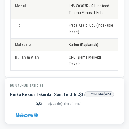
Model
LNMX0303R-LG Highfeed
Tarama Elması 1 Kutu
Tip
Freze Kesici Ucu (Indexable
Insert)
Malzeme
Karbür (Kaplamalı)
Kullanım Alanı
CNC İşleme Merkezi
Frezele
BU ÜRÜNÜN SATICISI
Emka Kesici Takımlar San.Tic.Ltd.Şti
YENI MAĞAZA
5,0
(1 mağaza değerlendirmesi)
Mağazaya Git