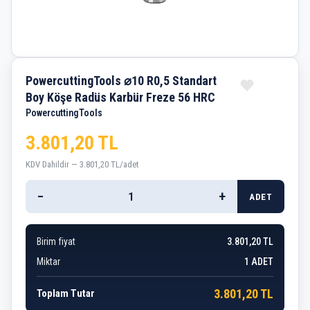
PowercuttingTools ⌀10 R0,5 Standart
Boy Köşe Radüs Karbür Freze 56 HRC
PowercuttingTools
3.801,20 TL
KDV Dahildir — 3.801,20 TL/adet
−
+
ADET
Birim fiyat
3.801,20 TL
Miktar
1
ADET
3.801,20 TL
Toplam Tutar