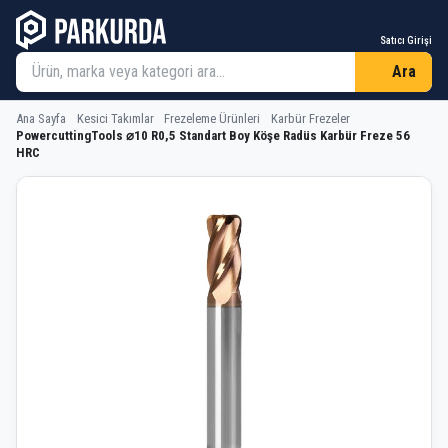
Satıcı Girişi
Ara
Ana Sayfa
Kesici Takımlar
Frezeleme Ürünleri
Karbür Frezeler
PowercuttingTools ⌀10 R0,5 Standart Boy Köşe Radüs Karbür Freze 56
HRC
PowercuttingTools ⌀10 R0,5 Standar