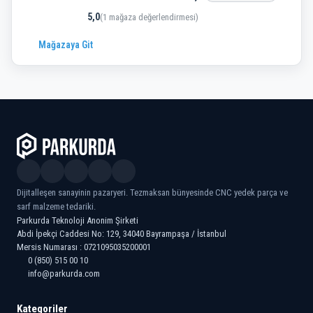
5,0
(1 mağaza değerlendirmesi)
Mağazaya Git
Dijitalleşen sanayinin pazaryeri. Tezmaksan bünyesinde CNC yedek parça ve
sarf malzeme tedariki.
Parkurda Teknoloji Anonim Şirketi
Abdi İpekçi Caddesi No: 129, 34040 Bayrampaşa / İstanbul
Mersis Numarası : 0721095035200001
0 (850) 515 00 10
info@parkurda.com
Kategoriler