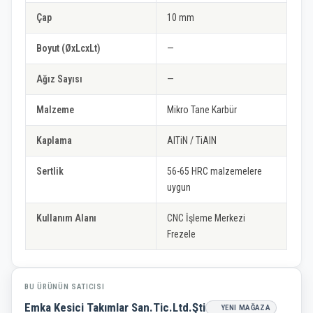
Çap
10 mm
Boyut (ØxLcxLt)
—
Ağız Sayısı
—
Malzeme
Mikro Tane Karbür
Kaplama
AlTiN / TiAlN
Sertlik
56-65 HRC malzemelere
uygun
Kullanım Alanı
CNC İşleme Merkezi
Frezele
BU ÜRÜNÜN SATICISI
Emka Kesici Takımlar San.Tic.Ltd.Şti
YENI MAĞAZA