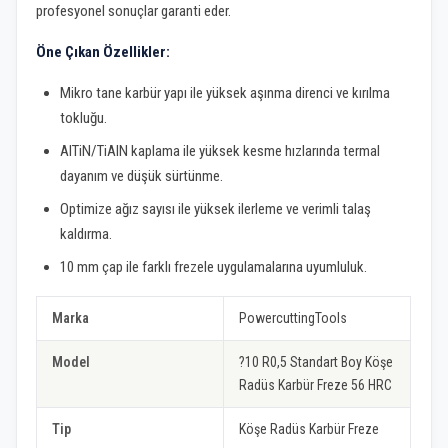
profesyonel sonuçlar garanti eder.
Öne Çıkan Özellikler:
Mikro tane karbür yapı ile yüksek aşınma direnci ve kırılma
tokluğu.
AlTiN/TiAlN kaplama ile yüksek kesme hızlarında termal
dayanım ve düşük sürtünme.
Optimize ağız sayısı ile yüksek ilerleme ve verimli talaş
kaldırma.
10 mm çap ile farklı frezele uygulamalarına uyumluluk.
Marka
PowercuttingTools
Model
?10 R0,5 Standart Boy Köşe
Radüs Karbür Freze 56 HRC
Tip
Köşe Radüs Karbür Freze