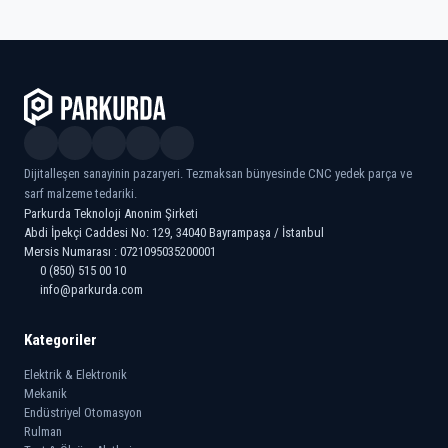
Dijitalleşen sanayinin pazaryeri. Tezmaksan bünyesinde CNC yedek parça ve
sarf malzeme tedariki.
Parkurda Teknoloji Anonim Şirketi
Abdi İpekçi Caddesi No: 129, 34040 Bayrampaşa / İstanbul
Mersis Numarası : 0721095035200001
0 (850) 515 00 10
info@parkurda.com
Kategoriler
Elektrik & Elektronik
Mekanik
Endüstriyel Otomasyon
Rulman