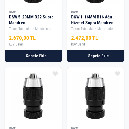
D&W
D&W
D&W 5-20MM B22 Supra
D&W 1-16MM B16 Ağır
Mandren
Hizmet Supra Mandren
Takım Tutucular
Mandrenler
Takım Tutucular
Mandrenler
2.670,00 TL
2.472,00 TL
KDV Dahil
KDV Dahil
Sepete Ekle
Sepete Ekle
D&W
D&W