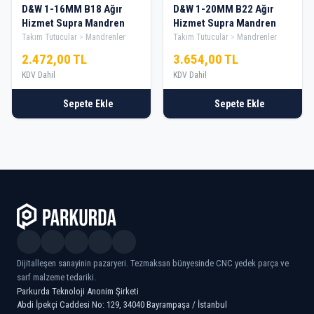
D&W 1-16MM B18 Ağır
D&W 1-20MM B22 Ağır
Hizmet Supra Mandren
Hizmet Supra Mandren
Takım Tutucular
Mandrenler
Takım Tutucular
Mandrenler
2.472,00 TL
3.654,00 TL
KDV Dahil
KDV Dahil
Sepete Ekle
Sepete Ekle
Dijitalleşen sanayinin pazaryeri. Tezmaksan bünyesinde CNC yedek parça ve
sarf malzeme tedariki.
Parkurda Teknoloji Anonim Şirketi
Abdi İpekçi Caddesi No: 129, 34040 Bayrampaşa / İstanbul