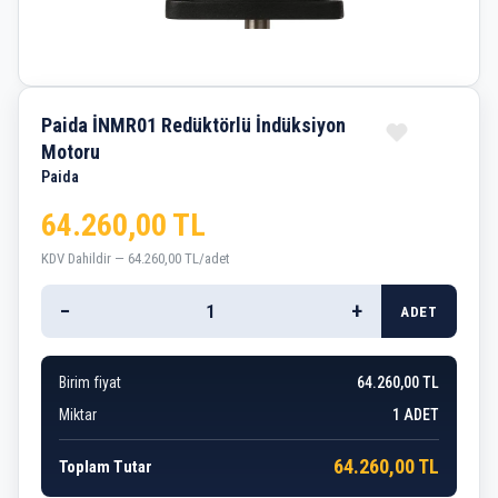
Paida İNMR01 Redüktörlü İndüksiyon
Motoru
Paida
64.260,00 TL
KDV Dahildir — 64.260,00 TL/adet
−
+
ADET
Birim fiyat
64.260,00 TL
Miktar
1
ADET
64.260,00 TL
Toplam Tutar