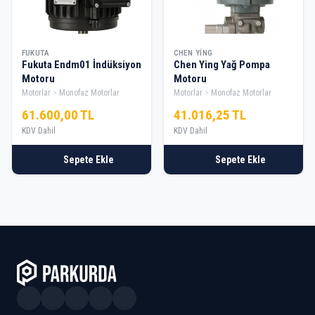
FUKUTA
CHEN YING
Fukuta Endm01 İndüksiyon
Chen Ying Yağ Pompa
Motoru
Motoru
Motorlar
Monofaz Motorlar
Motorlar
Monofaz Motorlar
61.600,00 TL
41.016,25 TL
KDV Dahil
KDV Dahil
Sepete Ekle
Sepete Ekle