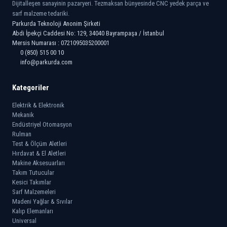
Dijitalleşen sanayinin pazaryeri. Tezmaksan bünyesinde CNC yedek parça ve
sarf malzeme tedariki.
Parkurda Teknoloji Anonim Şirketi
Abdi İpekçi Caddesi No: 129, 34040 Bayrampaşa / İstanbul
Mersis Numarası : 0721095035200001
0 (850) 515 00 10
info@parkurda.com
Kategoriler
Elektrik & Elektronik
Mekanik
Endüstriyel Otomasyon
Rulman
Test & Ölçüm Aletleri
Hırdavat & El Aletleri
Makine Aksesuarları
Takım Tutucular
Kesici Takımlar
Sarf Malzemeleri
Madeni Yağlar & Sıvılar
Kalıp Elemanları
Universal