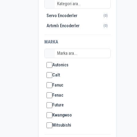
Servo Encoderler
(0)
Artımlı Encoderler
(0)
MARKA
Autonics
Calt
Fanuc
Fenac
Future
Kwangwoo
Mitsubishi
Opkon