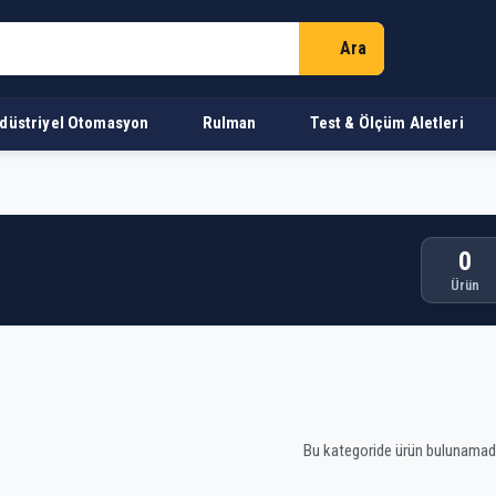
Ara
düstriyel Otomasyon
Rulman
Test & Ölçüm Aletleri
0
Ürün
n Listesi
Bu kategoride ürün bulunamadı