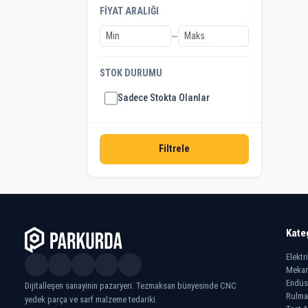
FIYAT ARALIĞI
Tamagawa
—
STOK DURUMU
Sadece Stokta Olanlar
Filtrele
Kate
Elektr
Mekan
Endüs
Dijitalleşen sanayinin pazaryeri. Tezmaksan bünyesinde CNC
Rulma
yedek parça ve sarf malzeme tedariki.