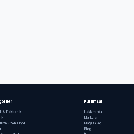
goriler
Kurumsal
ik & Elektronik
Hakkımızda
ik
Markalar
triyel Otomasyon
Mağaza Aç
n
Blog