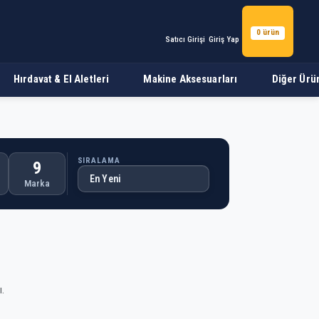
0 ürün
Satıcı Girişi
Giriş Yap
Hırdavat & El Aletleri
Makine Aksesuarları
Diğer Ürü
SIRALAMA
9
Marka
.