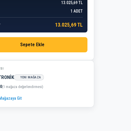
13.025,69 TL
1
ADET
13.025,69 TL
r
Sepete Ekle
ISI
TRONİK
YENI MAĞAZA
,0
(1 mağaza değerlendirmesi)
ağazaya Git