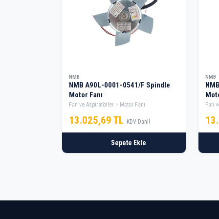
NMB
NMB
NMB A90L-0001-0541/F Spindle
NMB
Motor Fanı
Moto
Fan ve Aspiratörler
Motor Fanı
Fan v
13.025,69 TL
13
KDV Dahil
Sepete Ekle