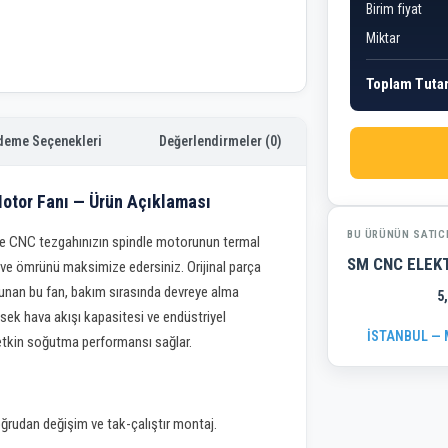
Birim fiyat
Miktar
Toplam Tuta
deme Seçenekleri
Değerlendirmeler (0)
tor Fanı — Ürün Açıklaması
BU ÜRÜNÜN SATIC
 CNC tezgahınızın spindle motorunun termal
SM CNC ELEK
ve ömrünü maksimize edersiniz. Orijinal parça
nan bu fan, bakım sırasında devreye alma
5
sek hava akışı kapasitesi ve endüstriyel
İSTANBUL — M
 etkin soğutma performansı sağlar.
ğrudan değişim ve tak-çalıştır montaj.