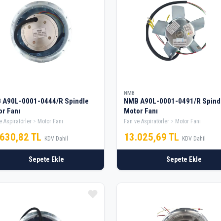
NMB
 A90L-0001-0444/R Spindle
NMB A90L-0001-0491/R Spind
r Fanı
Motor Fanı
e Aspiratörler
Motor Fanı
Fan ve Aspiratörler
Motor Fanı
.630,82 TL
13.025,69 TL
KDV Dahil
KDV Dahil
Sepete Ekle
Sepete Ekle