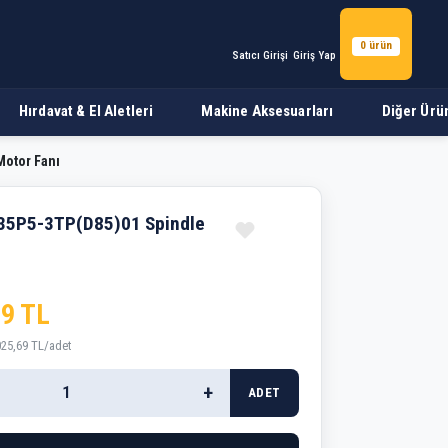
0 ürün
Satıcı Girişi
Giriş Yap
Hırdavat & El Aletleri
Makine Aksesuarları
Diğer Ürü
otor Fanı
nı
5P5-3TP(D85)01 Spindle
69 TL
025,69 TL/adet
+
ADET