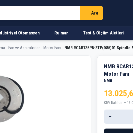
Ara
düstriyel Otomasyon
Rulman
Test & Ölçüm Aletleri
rma
Fan ve Aspiratörler
Motor Fanı
NMB RCAR135P5-3TP(D85)01 Spindle M
(D85)01 Spindle Motor Fa
NMB RCAR13
Motor Fanı
NMB
13.025,
KDV Dahildir — 13.
−