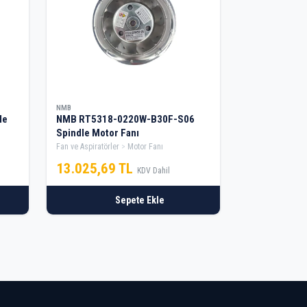
NMB
le
NMB RT5318-0220W-B30F-S06
Spindle Motor Fanı
Fan ve Aspiratörler
Motor Fanı
13.025,69 TL
KDV Dahil
Sepete Ekle