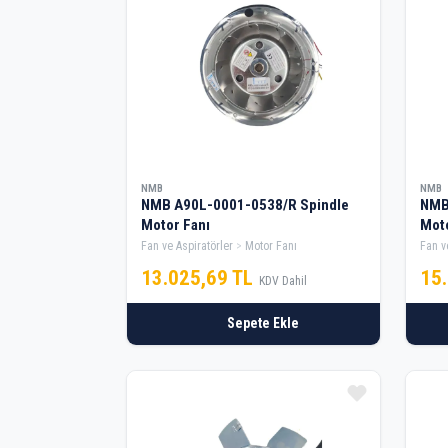
NMB
NMB
NMB A90L-0001-0538/R Spindle
NMB
Motor Fanı
Moto
Fan ve Aspiratörler
Motor Fanı
Fan v
13.025,69 TL
15
KDV Dahil
Sepete Ekle