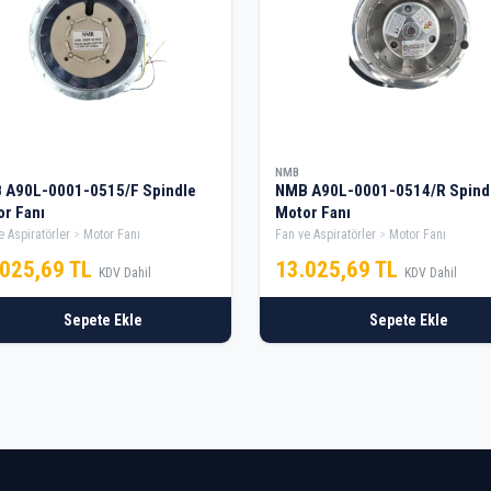
NMB
 A90L-0001-0515/F Spindle
NMB A90L-0001-0514/R Spind
r Fanı
Motor Fanı
e Aspiratörler
Motor Fanı
Fan ve Aspiratörler
Motor Fanı
.025,69 TL
13.025,69 TL
KDV Dahil
KDV Dahil
Sepete Ekle
Sepete Ekle