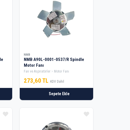
NMB
le
NMB A90L-0001-0537/R Spindle
Motor Fanı
Fan ve Aspiratörler
Motor Fanı
273,60 TL
KDV Dahil
Sepete Ekle