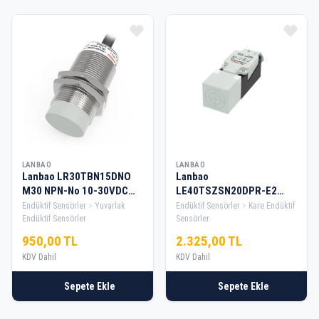
Ürün Listesi
LANBAO
LANBAO
Lanbao LR30TBN15DNO
Lanbao
M30 NPN-No 10-30VDC
LE40TSZSN20DPR-E2
Endüktif Sensör
Kare Tip M12 Pnp No+Nc
Endüktif Sensörler
Yuvarlak
Endüktif Sensörler
Kare Endüktif
Endüktif Sensör
Endüktif Sensörler
Sensörler
950,00 TL
2.325,00 TL
KDV Dahil
KDV Dahil
Sepete Ekle
Sepete Ekle