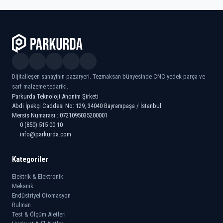
Dijitalleşen sanayinin pazaryeri. Tezmaksan bünyesinde CNC yedek parça ve
sarf malzeme tedariki.
Parkurda Teknoloji Anonim Şirketi
Abdi İpekçi Caddesi No: 129, 34040 Bayrampaşa / İstanbul
Mersis Numarası : 0721095035200001
0 (850) 515 00 10
info@parkurda.com
Kategoriler
Elektrik & Elektronik
Mekanik
Endüstriyel Otomasyon
Rulman
Test & Ölçüm Aletleri