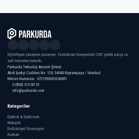
Dijitalleşen sanayinin pazaryeri. Tezmaksan bünyesinde CNC yedek parça ve
sarf malzeme tedariki.
Parkurda Teknoloji Anonim Şirketi
Abdi İpekçi Caddesi No: 129, 34040 Bayrampaşa / İstanbul
Mersis Numarası : 0721095035200001
0 (850) 515 00 10
info@parkurda.com
Kategoriler
Elektrik & Elektronik
Mekanik
Endüstriyel Otomasyon
Rulman