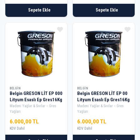
Sepete Ekle
Sepete Ekle
BELGIN
BELGIN
Belgin GRESON LİT EP 000
Belgin GRESON LİT EP 00
Lityum Esaslı Ep Gres16Kg
Lityum Esaslı Ep Gres16Kg
Madeni Yağlar & Sıvılar
Gres
Madeni Yağlar & Sıvılar
Gres
Yağları
Yağları
6.000,00 TL
6.000,00 TL
KDV Dahil
KDV Dahil