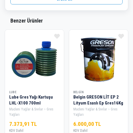
Benzer Ürünler
LUBE
BELGIN
Lube Gres Yağı Kartuşu
Belgin GRESON LİT EP 2
LHL-X100 700ml
Lityum Esaslı Ep Gres16Kg
Madeni Yağlar & Sıvılar
Gres
Madeni Yağlar & Sıvılar
Gres
Yağları
Yağları
7.373,91 TL
6.000,00 TL
KDV Dahil
KDV Dahil