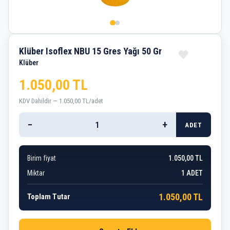
Klüber Isoflex NBU 15 Gres Yağı 50 Gr
Klüber
1.050,00 TL
KDV Dahildir — 1.050,00 TL/adet
−
+
ADET
Birim fiyat
1.050,00 TL
Miktar
1
ADET
1.050,00 TL
Toplam Tutar