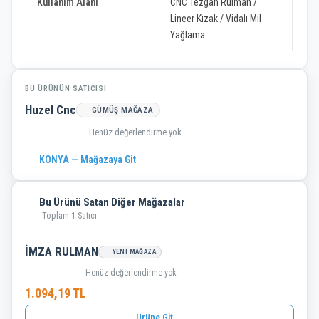
Kullanım Alanı
CNC Tezgah Rulman /
Lineer Kızak / Vidalı Mil
Yağlama
BU ÜRÜNÜN SATICISI
Huzel Cnc
GÜMÜŞ MAĞAZA
Henüz değerlendirme yok
KONYA — Mağazaya Git
Bu Ürünü Satan Diğer Mağazalar
Toplam 1 Satıcı
İMZA RULMAN
YENI MAĞAZA
Henüz değerlendirme yok
1.094,19 TL
Ürüne Git