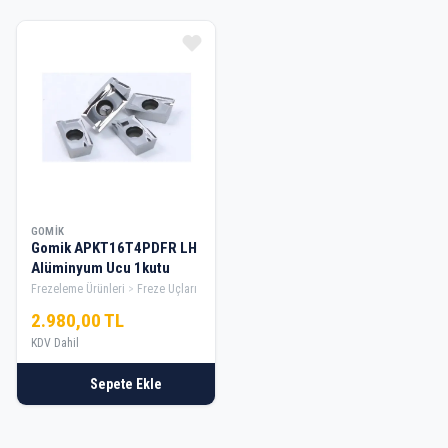
Ürün Listesi
GOMIK
Gomik APKT16T4PDFR LH
Alüminyum Ucu 1kutu
Frezeleme Ürünleri
Freze Uçları
2.980,00 TL
KDV Dahil
Sepete Ekle