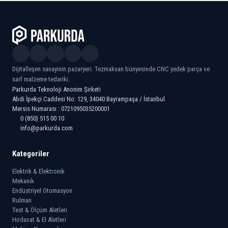
Dijitalleşen sanayinin pazaryeri. Tezmaksan bünyesinde CNC yedek parça ve
sarf malzeme tedariki.
Parkurda Teknoloji Anonim Şirketi
Abdi İpekçi Caddesi No: 129, 34040 Bayrampaşa / İstanbul
Mersis Numarası : 0721095035200001
0 (850) 515 00 10
info@parkurda.com
Kategoriler
Elektrik & Elektronik
Mekanik
Endüstriyel Otomasyon
Rulman
Test & Ölçüm Aletleri
Hırdavat & El Aletleri