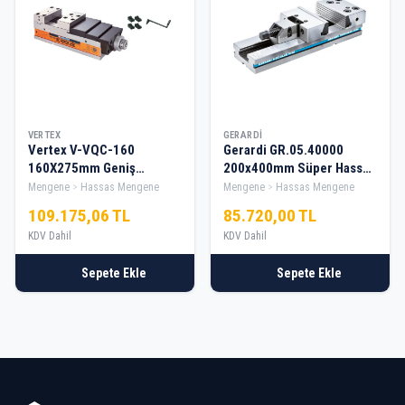
VERTEX
GERARDI
Vertex V-VQC-160
Gerardi GR.05.40000
160X275mm Geniş
200x400mm Süper Hassas
Açılımlı Mc Mengene
Tezgah Mengene
Mengene
Hassas Mengene
Mengene
Hassas Mengene
109.175,06 TL
85.720,00 TL
KDV Dahil
KDV Dahil
Sepete Ekle
Sepete Ekle