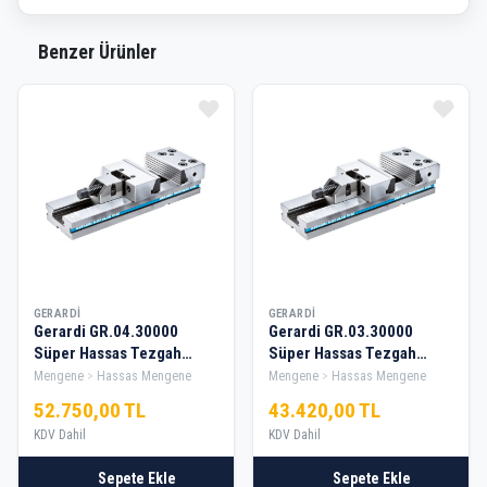
Benzer Ürünler
GERARDI
GERARDI
Gerardi GR.04.30000
Gerardi GR.03.30000
Süper Hassas Tezgah
Süper Hassas Tezgah
Mengene 175x300mm
Mengene 150x300mm
Mengene
Hassas Mengene
Mengene
Hassas Mengene
52.750,00 TL
43.420,00 TL
KDV Dahil
KDV Dahil
Sepete Ekle
Sepete Ekle