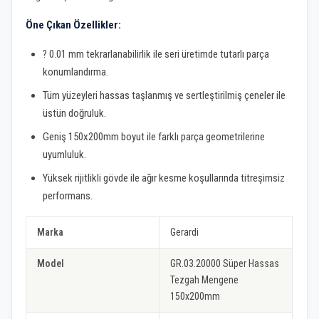
Öne Çıkan Özellikler:
? 0.01 mm tekrarlanabilirlik ile seri üretimde tutarlı parça
konumlandırma.
Tüm yüzeyleri hassas taşlanmış ve sertleştirilmiş çeneler ile
üstün doğruluk.
Geniş 150x200mm boyut ile farklı parça geometrilerine
uyumluluk.
Yüksek rijitlikli gövde ile ağır kesme koşullarında titreşimsiz
performans.
Marka
Gerardi
Model
GR.03.20000 Süper Hassas
Tezgah Mengene
150x200mm