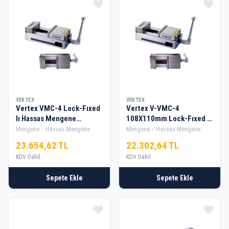
VERTEX
VERTEX
Vertex VMC-4 Lock-Fıxed
Vertex V-VMC-4
Iı Hassas Mengene
108X110mm Lock-Fıxed Iı
156X142mm
Hassas Mengene
Mengene
Hassas Mengene
Mengene
Hassas Mengene
23.654,62 TL
22.302,64 TL
KDV Dahil
KDV Dahil
Sepete Ekle
Sepete Ekle