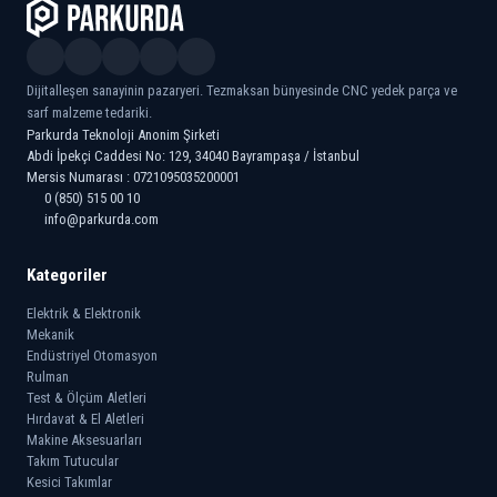
Dijitalleşen sanayinin pazaryeri. Tezmaksan bünyesinde CNC yedek parça ve
sarf malzeme tedariki.
Parkurda Teknoloji Anonim Şirketi
Abdi İpekçi Caddesi No: 129, 34040 Bayrampaşa / İstanbul
Mersis Numarası : 0721095035200001
0 (850) 515 00 10
info@parkurda.com
Kategoriler
Elektrik & Elektronik
Mekanik
Endüstriyel Otomasyon
Rulman
Test & Ölçüm Aletleri
Hırdavat & El Aletleri
Makine Aksesuarları
Takım Tutucular
Kesici Takımlar