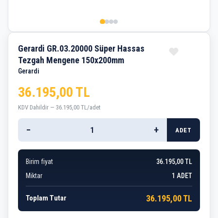
Gerardi GR.03.20000 Süper Hassas
Tezgah Mengene 150x200mm
Gerardi
36.195,00 TL
KDV Dahildir — 36.195,00 TL/adet
−
+
ADET
Birim fiyat
36.195,00 TL
Miktar
1
ADET
36.195,00 TL
Toplam Tutar