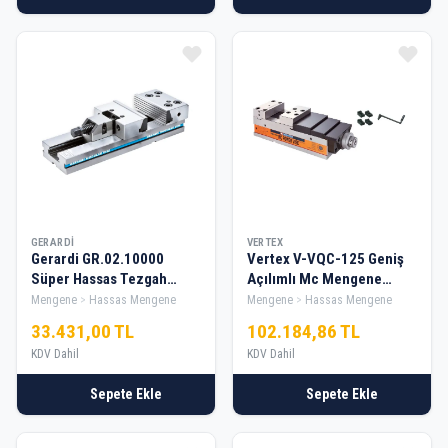
GERARDI
VERTEX
Gerardi GR.02.10000
Vertex V-VQC-125 Geniş
Süper Hassas Tezgah
Açılımlı Mc Mengene
Mengene 125x150mm
125X205Mm
Mengene
Hassas Mengene
Mengene
Hassas Mengene
33.431,00 TL
102.184,86 TL
KDV Dahil
KDV Dahil
Sepete Ekle
Sepete Ekle