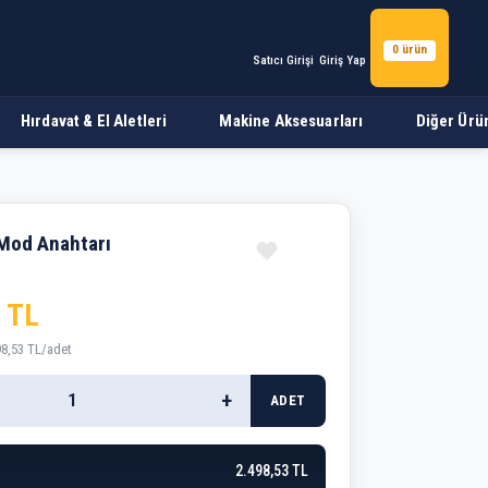
0 ürün
Satıcı Girişi
Giriş Yap
Hırdavat & El Aletleri
Makine Aksesuarları
Diğer Ürü
Mod Anahtarı
 TL
98,53 TL/adet
+
ADET
2.498,53 TL