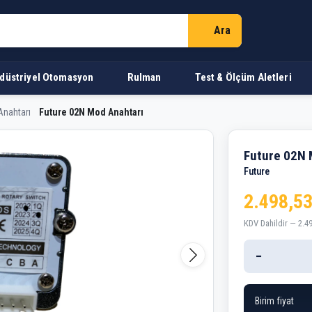
Ara
düstriyel Otomasyon
Rulman
Test & Ölçüm Aletleri
nahtarı
Future 02N Mod Anahtarı
htarı
Future 02N 
Future
2.498,53
KDV Dahildir — 2.4
−
Birim fiyat