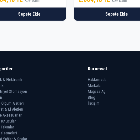
KDV Dahil
KDV Dahil
Sepete Ekle
Sepete Ekle
goriler
Kurumsal
ik & Elektronik
Hakkımızda
ik
Markalar
triyel Otomasyon
Mağaza Aç
n
Blog
 Ölçüm Aletleri
İletişim
at & El Aletleri
e Aksesuarları
 Tutucular
 Takımlar
alzemeleri
 Yağlar & Sıvılar