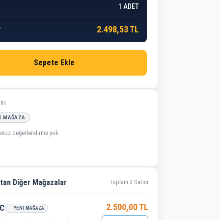
1
ADET
2.498,53 TL
r
Sepete Ekle
ISI
I MAĞAZA
enüz değerlendirme yok
tan Diğer Mağazalar
Toplam 3 Satıcı
2.500,00 TL
C
YENI MAĞAZA