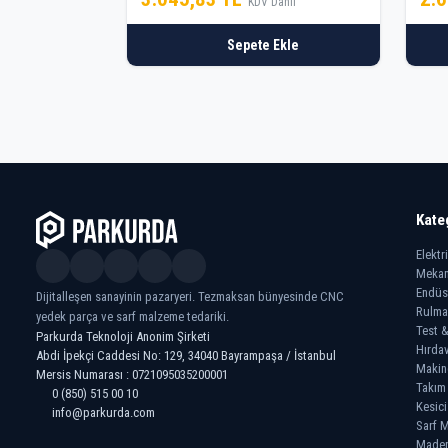
KDV Dahil
Sepete Ekle
Kate
Elektr
Mekan
Endüs
Dijitalleşen sanayinin pazaryeri. Tezmaksan bünyesinde CNC
Rulma
yedek parça ve sarf malzeme tedariki.
Test &
Parkurda Teknoloji Anonim Şirketi
Hırdav
Abdi İpekçi Caddesi No: 129, 34040 Bayrampaşa / İstanbul
Makin
Mersis Numarası : 0721095035200001
Takım
0 (850) 515 00 10
Kesici
info@parkurda.com
Sarf M
Madeni