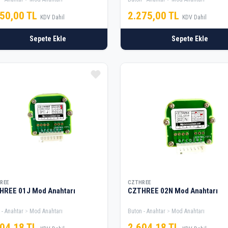
450,00 TL
2.275,00 TL
KDV Dahil
KDV Dahil
Sepete Ekle
Sepete Ekle
REE
CZTHREE
HREE 01J Mod Anahtarı
CZTHREE 02N Mod Anahtarı
 - Anahtar
Mod Anahtarı
Buton - Anahtar
Mod Anahtarı
604,18 TL
2.604,18 TL