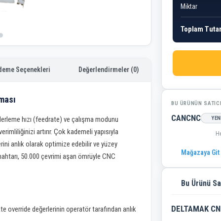
Miktar
Toplam Tuta
deme Seçenekleri
Değerlendirmeler (0)
aması
BU ÜRÜNÜN SATIC
CANCNC
YEN
lerleme hızı (feedrate) ve çalışma modunu
imliliğinizi artırır. Çok kademeli yapısıyla
H
ni anlık olarak optimize edebilir ve yüzey
Mağazaya Git
 anahtarı, 50.000 çevrimi aşan ömrüyle CNC
Bu Ürünü Sa
DELTAMAK CN
 override değerlerinin operatör tarafından anlık