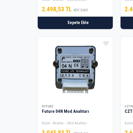
2.498,53 TL
2.
KDV Dahil
Sepete Ekle
FUTURE
CZTH
Future 04N Mod Anahtarı
CZT
Buton - Anahtar
Mod Anahtarı
Buton
3.045,83 TL
2.