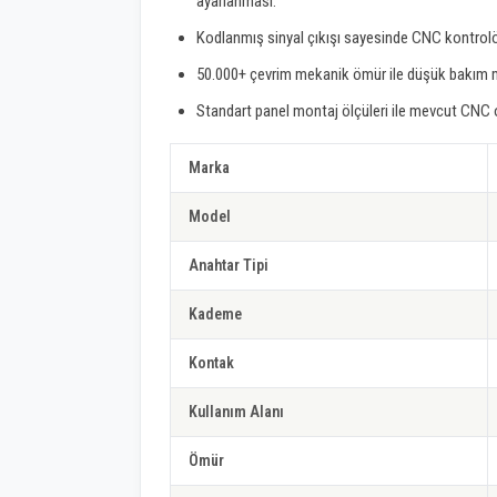
ayarlanması.
Kodlanmış sinyal çıkışı sayesinde CNC kontrolör 
50.000+ çevrim mekanik ömür ile düşük bakım ma
Standart panel montaj ölçüleri ile mevcut CNC 
Marka
Model
Anahtar Tipi
Kademe
Kontak
Kullanım Alanı
Ömür