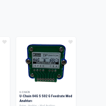
U-CHAIN
U-Chain 04G S S02 G Feedrate Mod
Anahtarı
Buton - Anahtar
Mod Anahtarı