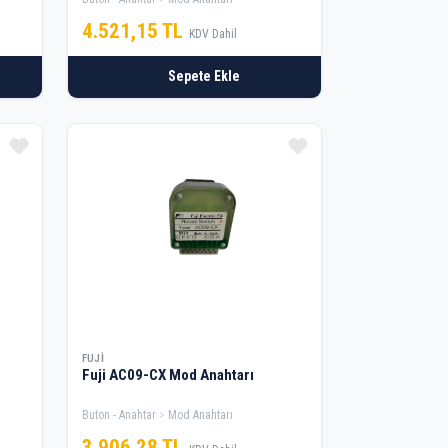
4.521,15 TL
KDV Dahil
Sepete Ekle
FUJI
Fuji AC09-CX Mod Anahtarı
Buton - Anahtar
Mod Anahtarı
3.906,28 TL