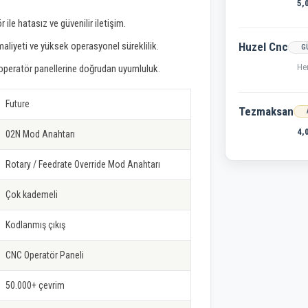
5,
ile hatasız ve güvenilir iletişim.
liyeti ve yüksek operasyonel süreklilik.
Huzel Cnc
G
He
operatör panellerine doğrudan uyumluluk.
Future
Tezmaksan
4,
02N Mod Anahtarı
Rotary / Feedrate Override Mod Anahtarı
Çok kademeli
Kodlanmış çıkış
CNC Operatör Paneli
50.000+ çevrim